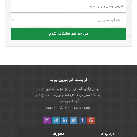
انتخاب سرویس
می خواهم مشترک شوم
از پشت ابر بیرون بیاید
میدان آزادی، ابتدای اتوبان شهید لشکری، جنب
ایستگاه مترو بیمه، کارخانه نوآوری، ساختمان هم
آوا، اخباررسمی
support@akhbarrasmi.com
درباره ما
مجوزها