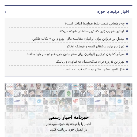
اخبار مرتبط با حوزه
چه روزهایی قیمت بلیط هواپیما ارزانتر است؟
قوانین عجیب ژاپن که توریست‌ها را شوکه می‌کند
تبدیل ارز در ژاپن برای ایرانیان: مقایسه دلار، یورو و ین + نکات طلایی
تور ژاپن برای عاشقان انیمه و فرهنگ اوتاکو
سیگار کشیدن در ژاپن |ایرانیان برای سفر بدون جریمه و دردسر باید بدانند
تور ژاپن ۵ روزه برای علاقه‌مندان به فناوری و رباتیک
هتل المپیا مشهد هتل دو ستاره قیمت مناسب
خبرنامه اخبار رسمی
اخبار را با توجه به حوزه موردنظر
در ایمیل خود دریافت کنید