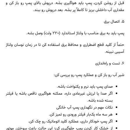
قبل از روشن کردن، پمپ باید هواگیری بشه. درپوش بالای پمپ رو باز کن و
مقداری آب داخلش بریز تا کاملاً پر بشه. بعد درپوش رو ببند.
۵. اتصال برق
پمپ باید به برق مناسب با ولتاژ استاندارد (۲۲۰ ولت) وصل بشه.
حتماً از کلید قطع اضطراری و محافظ برق استفاده کن تا در زمان نوسان ولتاژ
آسیبی نبینه.
۶. تست و راه‌اندازی
شیر آب رو باز کن و عملکرد پمپ رو بررسی کن:
صدای پمپ باید نرم و یکنواخت باشه.
اگر صدا یا لرزش غیرعادی داره، ممکنه هواگیری ناقص باشه یا فیلتر
بسته شده باشه.
نکات مهم در نگهداری پمپ آب خانگی
هر سه ماه یک‌بار فیلتر ورودی رو تمیز کن.
اگر پمپ خودکار داری، عملکرد کلید اتوماتیک رو چک کن.
از خشک کار کردن پمپ جلوگیری کن؛ این حالت باعث سوختن موتور