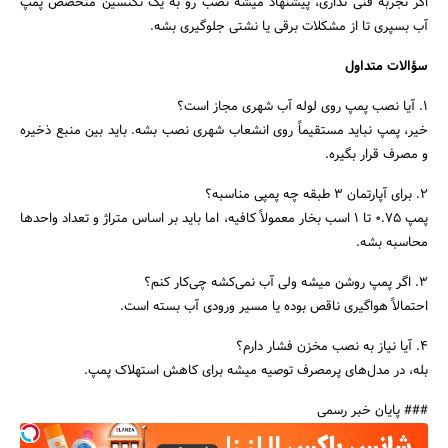
اگر تجربه فنی نداری، پیشنهاد میشه نصب رو به یک تکنسین متخصص پمپ
آب بسپری تا از مشکلات برقی یا نشتی جلوگیری بشه.
سؤالات متداول
۱. آیا نصب پمپ روی لوله آب شهری مجاز است؟
خیر، پمپ نباید مستقیماً روی انشعاب شهری نصب بشه. باید بین منبع ذخیره
و مصرف قرار بگیره.
۲. برای آپارتمان ۳ طبقه چه پمپی مناسبه؟
پمپ ۰.۷۵ تا ۱ اسب بخار معمولاً کافیه، اما باید بر اساس متراژ و تعداد واحدها
محاسبه بشه.
۳. اگر پمپ روشن میشه ولی آب نمی‌کشه چی‌کار کنم؟
احتمالاً هواگیری ناقص بوده یا مسیر ورودی آب بسته است.
۴. آیا نیاز به نصب مخزن فشار دارم؟
بله، در مدل‌های پرمصرف توصیه میشه برای کاهش استهلاک پمپ.
### پایان خبر رسمی