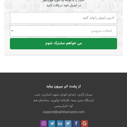
اخبار را با توجه به حوزه موردنظر
در ایمیل خود دریافت کنید
انتخاب سرویس
می خواهم مشترک شوم
از پشت ابر بیرون بیاید
میدان آزادی، ابتدای اتوبان شهید لشکری، جنب
ایستگاه مترو بیمه، کارخانه نوآوری، ساختمان هم
آوا، اخباررسمی
support@akhbarrasmi.com