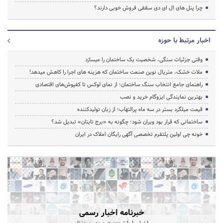
چرا پنل های ال ای دی سقفی فروش خوبی دارند؟
اخبار مرتبط با حوزه
وقتی جزئیات سنگی، شخصیت یک ساختمان را میسازد
ملات خشک، متریال نوین صنعت ساختمان که هزینه‌ های اجرا را کاهش میدهد!
راهنمای جامع انتخاب سنگ ساختمان؛ از نمای لوکس تا کفپوش‌های اقتصادی
بهترین نمایندگی ایزوگام خرید و نصب
قیمت میلگرد بستر در سه ماه پرالتهاب؛ از زبان تولیدکننده
ساختمانی که قرار بود ویران شود؛ چگونه به «برج تایتان» تبدیل شد؟
خونه چی اولین پلتفرم تخصصی آگهی رایگان املاک در ایران
خبرنامه اخبار رسمی