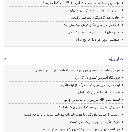
بهترین پمپ‌های آب موجود در ایران ۱۴۰۴ — از کجا بخریم؟
غار دربند، دومین غار آهکی بزرگ ایران
جاذبه های گردشگری شهرستان گناباد
قلعه تاریخی شیوشگان کرمان ثبت ملی شد
شهرستان گناباد منبع قنات های خراسان
شوشتر، شهر رمز و راز تاریخ ایران
اخبار ویژه
طراحی سایت در اصفهان بهترین شیوه تبلیغات اینترنتی در اصفهان
فروشگاه اینترنتی کشاورزی اگری راز
ایده های طلایی برای کسب درآمد از اینستاگرام
خدمات سایت انجام پروژه ماهان
قیمت سرور HP/بررسی و خرید سرور اچ پی
هر زبانی، هر زمانی، هر کجا، هر جور که راحتید!
رونمایی از سایت بلوباکس با هدف خدمات پرداخت سریع با نازلترین قیمت
خرید تلگرام پرمیوم با ارزان ترین قیمت
چرا لامپ ال ای دی از لامپ رشته‌ای و کم مصرف بهتر است؟