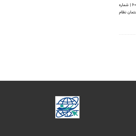
تماس و فکس: 02632722316 | عابربانک ستاد دیه البرز جهت وصول کمک های مالی: 4403-9994-9918-6037 | شماره
عد از ساختمان نظام