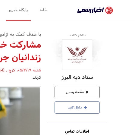
اخبار
خانه
پایگاه خبری
رسمی
-
با هدف کمک به آزادی ز
منتشر کننده:
اخبار
مشارکت خیر
تایید
زندانیان جر
شده
شرکت‌ها،
شنبه 05/2/19
،
کرج
,
(اخ
ستاد دیه البرز
کردند.
سازمان‌ها
و
صفحه رسمی
روابط
دنبال کنید
عمومی‌ها
اطلاعات تماس