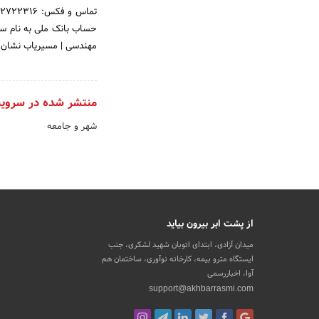
مهندسی | مسیریاب نشان: tps://nshn.ir/rbvWRYPxWWrH
منتشر شده در سروی
شهر و جامعه
از پشت ابر بیرون بیاید
میدان آزادی، ابتدای اتوبان شهید لشکری، جنب
ایستگاه مترو بیمه، کارخانه نوآوری، ساختمان هم
آوا، اخباررسمی
support@akhbarrasmi.com