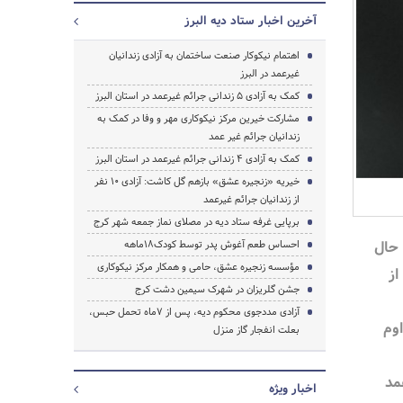
آخرین اخبار ستاد دیه البرز
اهتمام نیکوکار صنعت ساختمان به آزادی زندانیان
غیرعمد در البرز
کمک به آزادی 5 زندانی جرائم غیرعمد در استان البرز
مشارکت خیرین مرکز نیکوکاری مهر و وفا در کمک به
زندانیان جرائم غیر عمد
جستجو
کمک به آزادی 4 زندانی جرائم غیرعمد در استان البرز
خیریه «زنجیره عشق» بازهم گل کاشت: آزادی 10 نفر
از زندانیان جرائم غیرعمد
برپایی غرفه ستاد دیه در مصلای نماز جمعه شهر کرج
 حال
احساس طعم آغوش پدر توسط کودک۱۸ماهه
مؤسسه زنجیره عشق، حامی و همکار مرکز نیکوکاری
از
جشن گلریزان در شهرک سیمین دشت کرج
آزادی مددجوی محکوم دیه، پس از 7ماه تحمل حبس،
اوم
بعلت انفجار گاز منزل
مد
اخبار ویژه