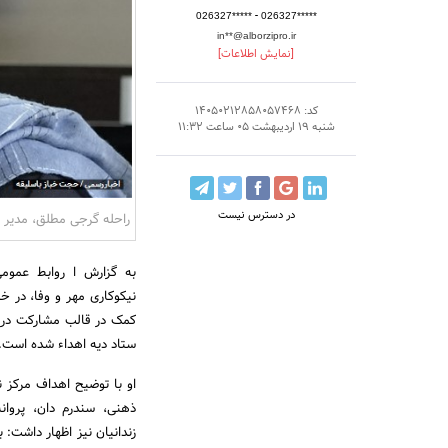
-
026327*****
026327*****
in**@alborzipro.ir
[نمایش اطلاعات]
کد: 14050212858057468
شنبه 19 اردیبهشت 05 ساعت 11:32
در دسترس نیست
راحله گرجی مطلق، مدیر م
به گزارش ا روابط عمومی
نیکوکاری مهر و وفا، در
کمک در قالب مشارکت در 
ستاد دیه اهداء شده است.
او با توضیح اهداف مرکز ن
ذهنی، سندرم دان، پروان
زندانیان نیز اظهار داشت: 