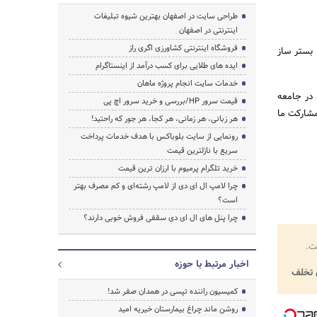
طراحی سایت در اصفهان بهترین شیوه تبلیغات
اینترنتی در اصفهان
فروشگاه اینترنتی کشاورزی اگری راز
 بستر ساز
ایده های طلایی برای کسب درآمد از اینستاگرام
خدمات سایت انجام پروژه ماهان
 در جامعه
قیمت سرور HP/بررسی و خرید سرور اچ پی
مشارکت ما
هر زبانی، هر زمانی، هر کجا، هر جور که راحتید!
رونمایی از سایت بلوباکس با هدف خدمات پرداخت
سریع با نازلترین قیمت
خرید تلگرام پرمیوم با ارزان ترین قیمت
چرا لامپ ال ای دی از لامپ رشته‌ای و کم مصرف بهتر
است؟
چرا پنل های ال ای دی سقفی فروش خوبی دارند؟
ت.
اخبار مرتبط با حوزه
تخلف
کمیسیون راننده تپسی در همدان صفر شد!
روشن ماند چراغ بیمارستان خیریه امید