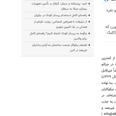
امید؛ پیشرفته در درمان، گرفتار در تأمین تجهیزات
بیماران مبتلا به سرطان
 نقره
راهنمای کامل استخدام پرستار کودک در نیاوران
از تبلیغات تا همراهی اجتماعی؛ روایت تازه‌ای از
وزن که
همدلی در یک کمپین شهری
(کلیک
چگونه به پرستار کودک اعتماد کنیم؟ راهنمای کامل
برای والدین
اهتمام نیکوکار صنعت ساختمان به آزادی زندانیان
غیرعمد در البرز
از کمترین
 در جرائم
ً غیرقابل
جبران برای فرد زندانی و خانواده او، ازجمله عواقب ورود ناخواسته افراد به زندان است .از این رو ستاد دیه در سال 1369با
 بنا نهاده
نیکوکاران
گشته‌اند. در
ف به جذب
غیرعمد و
مشمول استان مربوطه می باشند. روابط عمومی: | وبسایت: ALBORZIPRO.IR | پست الکترونیک: info@alborzipro.ir |