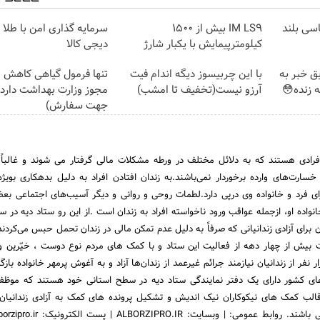
شاسی بلند
IM LS9 بیش از 1500
سرمایه گذاری امن با طلا و
کیلومترپیمایش با یکبار شارژ
دیجی کالا
ق خبر به
با این چربیسوز دیگه اندام فیت
تنها فرمول گیاهی کاهش 
ه زنده😳
آرزو نیست(تخفیف تا امشب)
مجوز وزارت بهداشت دارد
جهت سفارش)
فرادی هستند که به دلائل مختلف در ورطه مشکلات مالی گرفتار می شوند و غالباً 
 خسارت‌های وارده برخوردار نمی‌باشند.به زندان افتادن افراد به دلیل بدهکاری بویژه
 برای فرد و خانواده وی درپی دارد.لطمات روحی و روانی و دیگر آسیب‌های اجتماعی بعضا
 برای آزادی زندانیانی که صرفاً به دلیل عدم تمکن مالی در زندان تحمل حبس می‌کردند،
یش از چهار دهه از فعالیت این ستاد و با کمک های مردم نوع دوست ، خیّرین و 
د ، قریب به 300 هزار نفر از زندانیان نیازمند جرائم غیرعمد از زندان‌ها آزاد و به آغوش‌‌ پرمهر خانواده باز
ای کشور دارای یک دفتر نمایندگی ستاد دیه در سطح استانی خود هستند که موظ
لب کمک های نیکوکاران نیک اندیش و تشکیل پرونده های کمک به آزادی زندانیان 