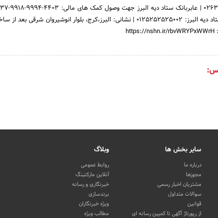
حساب بانک ملی به نام ستاد دیه البرز: 0125252525002 | نشانی: البرز،کرج، بلوار انوشیروان شرقی ب
ht
س:
سایر بخش ها
وبلاگ
درباره ما
روابط عمومی
مجوزها
آنلاین مارکتینگ
مشتریان اخبار رسمی
خبرنگاری و رسانه
سوالات متداول
برندسازی
قوانین
ویژه خبرنگاران
از رپورتاژ آگهی تا کمپین رسانه ای
مطالب ویژه