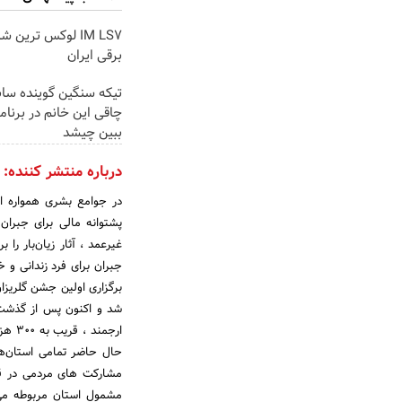
IM LS7 لوکس ترین 
برقی ایران
تیکه سنگین گوینده ساب
چاقی این خانم در برنام
ببین چیشد
درباره منتشر کننده:
در جوامع‌ بشری همواره ا
پشتوانه‌ مالی برای جبران
غیرعمد ، آثار زیان‌بار را
برگزاری اولین جشن گلریزان
شد و اکنون پس از گذشت ب
ارجمن
حال حاضر تمامی استان‌ه
مشارکت های مردمی در قا