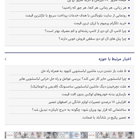
قیمت سرور HP/بررسی و خرید سرور اچ پی
هر زبانی، هر زمانی، هر کجا، هر جور که راحتید!
رونمایی از سایت بلوباکس با هدف خدمات پرداخت سریع با نازلترین قیمت
خرید تلگرام پرمیوم با ارزان ترین قیمت
چرا لامپ ال ای دی از لامپ رشته‌ای و کم مصرف بهتر است؟
چرا پنل های ال ای دی سقفی فروش خوبی دارند؟
اخبار مرتبط با حوزه
5 علت باز نشدن درب ماشین لباسشویی کنوود به همراه راه حل
چرا لباسشویی حایر کار نمی کند؟ بررسی عوامل و راه حل خرابی لباسشویی هایر
علت نچرخیدن دیگ ماشین لباسشویی سامسونگ (قدیمی و اتوماتیک)
بازسازی بدنه خودروهای لوکس بدون افت قیمت
افزایش ۱۸ درصدی تعمیرات لوازم خانگی در اصفهان تعمیر
ساختمانی که قرار بود ویران شود؛ چگونه به «برج تایتان» تبدیل شد؟
تعمیر پکیج در شادآباد با ضمانت