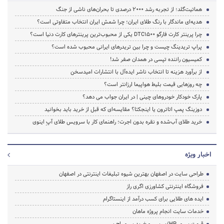
هماتیت‌گلد؛ از تجربه رشد ۲۰۰۰ درصدی تا بحران‌های ناشی از جنگ
هدیه‌ای ماندگار با رنگ طلای ایران؛ چرا شمش ایران انتخاب متفاوتی است؟
چرا پرینتر کارت فارگو DTC1500 یکی از محبوب‌ترین پرینترهای کارت دنیا است؟
پراپ تریدینگ چیست و چرا بین تریدرهای ایرانی محبوب شده است؟
کمیسیون راننده تپسی در همدان صفر شد!
از برآورد هزینه تا انتخاب ناشر ایده‌آل با انتشارات امیدسخن
چه روزهایی قیمت بلیط هواپیما ارزانتر است؟
پارک خودکار خودروهای چینی | در ایران جواب می دهد؟
دوزینگ پمپ اتاترون یا اینجکتا؟ مقایسه‌ای که قبل از خرید باید بخوانید
خرید طلای آب‌شده و نقره بدون اجرت؛ راهنمای کار با سرویس طلای آپِ اینوی
اخبار ویژه
طراحی سایت در اصفهان بهترین شیوه تبلیغات اینترنتی در اصفهان
فروشگاه اینترنتی کشاورزی اگری راز
ایده های طلایی برای کسب درآمد از اینستاگرام
خدمات سایت انجام پروژه ماهان