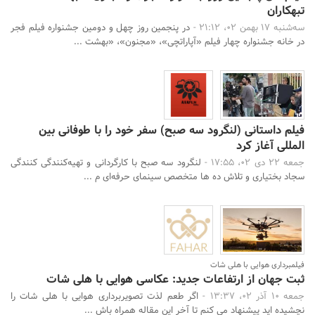
تبهکاران
سه‌شنبه 17 بهمن 02، 21:12 -
در پنجمین روز چهل و دومین جشنواره فیلم فجر
در خانه جشنواره چهار فیلم «آپاراتچی»، «مجنون»، «بهشت ...
فیلم داستانی (لنگرود سه صبح) سفر خود را با طوفانی بین
المللی آغاز کرد
جمعه 22 دی 02، 17:55 -
لنگرود سه صبح با کارگردانی و تهیه‌کنندگی کنندگی
سجاد بختیاری و تلاش ده ها متخصص سینمای حرفه‌ای م ...
فیلمبرداری هوایی با هلی شات
ثبت جهان از ارتفاعات جدید: عکاسی هوایی با هلی شات
جمعه 10 آذر 02، 13:37 -
اگر طعم لذت تصویربرداری هوایی با هلی شات را
نچشیده اید پیشنهاد می کنم تا آخر این مقاله همراه باش ...