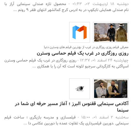
دوشنبه 18 اردیبهشت 02، 01:43 -
محصول تازه صندلی سینمایی آراز با
نام صندلی همایش تایکوپ در به ادرس کرج کمالشهر انتهای ظفر ۹ رونم ...
معرفی فیلم روزی روزگاری در غرب از بهترین فیلم های وسترن دنیا
روزی روزگاری در غرب یک فیلم حماسی وسترن
چهارشنبه 24 اسفند 01، 12:37 -
روزی روزگاری در غرب یک فیلم حماسی وسترن
اسپاگتی به کارگردانی سرجیو لئونه است که آن را با همکاری ...
آکادمی سینمایی ققنوس البرز ؛ آغاز مسیر حرفه ای شما در
سینما
سه‌شنبه 2 اسفند 01، 15:00 -
فیلمسازی و مدرسه بازیگری ؛ ساخت فیلم
سینمایی .دوربین فیلمبرداری یک تفاوت عمده با دوربین عکاسی دا ...