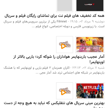
همه کد تخفیف های فیلم نت برای تماشای رایگان فیلم و سریال
دوشنبه 9 مرداد 02، 19:15 -
Filmnet یکی از برترین سرویس‌های فیلم و سریال
است. با زیرنویسی فارسی و دوبله اختصاصی، انواع فیلم‌ ...
آمار عجیب باربنهایمر هواداران را شوکه کرد؛ باربی بالاتر از
اوپنهایمر!
شنبه 7 مرداد 02، 23:13 -
اکران همزمان 2 فیلم باربی و اوپنهایمر که با هشتگ
باربنهایمر در شبکه های اجتماعی ترند شد آمار عجی ...
بهترین مینی سریال های نتفلیکس که نباید به هیچ وجه از دست