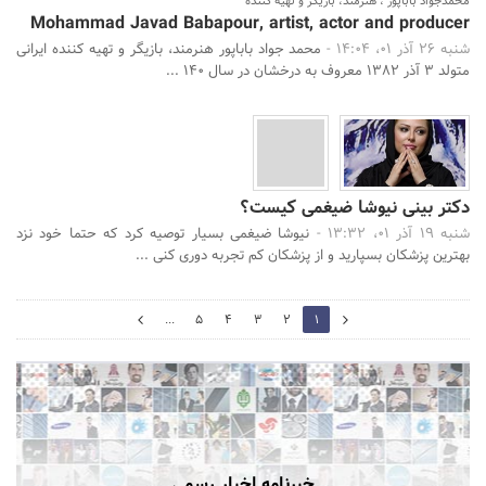
محمدجواد باباپور ، هنرمند، بازیگر و تهیه کننده
Mohammad Javad Babapour, artist, actor and producer
شنبه 26 آذر 01، 14:04 -
محمد جواد باباپور هنرمند، بازیگر و تهیه کننده ایرانی
متولد 3 آذر 1382 معروف به درخشان در سال 140 ...
دکتر بینی نیوشا ضیغمی کیست؟
شنبه 19 آذر 01، 13:32 -
نیوشا ضیغمی بسیار توصیه کرد که حتما خود نزد
بهترین پزشکان بسپارید و از پزشکان کم تجربه دوری کنی ...
2
...
5
4
3
2
1
0
خبرنامه اخبار رسمی