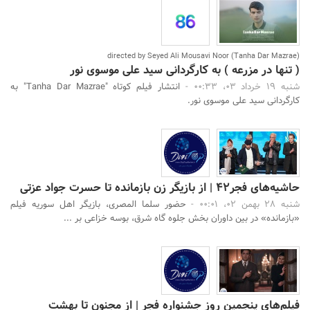
(Tanha Dar Mazrae) directed by Seyed Ali Mousavi Noor
( تنها در مزرعه ) به کارگردانی سید علی موسوی نور
شنبه 19 خرداد 03، 00:33 -
انتشار فیلم کوتاه "Tanha Dar Mazrae" به
کارگردانی سید علی موسوی نور.
حاشیه‌های فجر۴۲ | از بازیگر زن بازمانده تا حسرت جواد عزتی
شنبه 28 بهمن 02، 00:01 -
حضور سلما المصری، بازیگر اهل سوریه فیلم
«بازمانده» در بین داوران بخش جلوه گاه شرق، بوسه خزاعی بر ...
فیلم‌های پنجمین روز جشنواره فجر | از مجنون تا بهشت