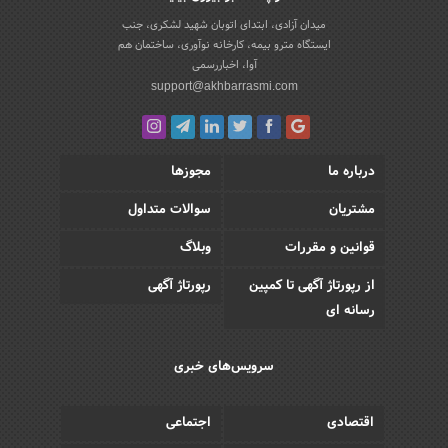
میدان آزادی، ابتدای اتوبان شهید لشکری، جنب
ایستگاه مترو بیمه، کارخانه نوآوری، ساختمان هم
آوا، اخباررسمی
support@akhbarrasmi.com
درباره ما
مجوزها
مشتریان
سوالات متداول
قوانین و مقررات
وبلاگ
از رپورتاژ آگهی تا کمپین
رپورتاژ آگهی
رسانه ای
سرویس‌های خبری
اقتصادی
اجتماعی