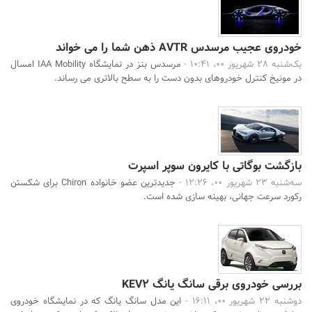
خودروی عجیب مرسدس AVTR ذهن شما را می خواند
یک‌شنبه 28 شهریور 00، 10:41 -
مرسدس بنز در نمایشگاه IAA Mobility امسال
در مونیخ کنترل خودروهای بدون دست را به سطح بالاتری می رساند.
بازگشت بوگاتی با کایرون سوپر اسپرت
سه‌شنبه 23 شهریور 00، 12:26 -
جدیدترین عضو خانواده Chiron برای شکستن
رکورد سرعت جهانی، بهینه سازی شده است.
بررسی خودروی برقی سانگ یانگ KEV2
دوشنبه 22 شهریور 00، 16:11 -
این مدل سانگ یانگ که در نمایشگاه خودروی