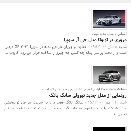
بانک، بیمه و سرمایه
مسکن و ساختمان
آشنایی با سری جدید تویوتا
مروری بر تویوتا مدل جی آر سوپرا
شنبه 8 آبان 00، 09:13 -
خطوط و جریان طراحی بدنه در سوپرا GR 2021 دیدنی
است و از بحث بر سر اینکه چه کسی چه چیزی را ساخته فراتر می رود. کاپوت ...
جستجو
Korando e-Motion اولین خودروی SUV برقی متوسط ​​در کره است
رونمایی از مدل جدید تیوولی سانگ یانگ
شنبه 24 مهر 00، 15:12 -
سانگ یانگ قصد دارد به سرعت مراحل توانبخشی
مالی شرکت را با جستجوی سرمایه گذار جدید در جهت تجدید اعتماد به نام
تجاری خ ...