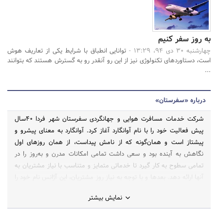
به روز سفر کنیم
چهارشنبه 30 دی 94، 13:29 -
توانایی انطباق با شرایط یکی از تعاریف هوش
است، دستاوردهای تکنولوژی نیز از این رو آنقدر رو به گسترش هستند که بتوانند
...
درباره «سفرستان»
شرکت خدمات مسافرت هوایی و جهانگردی سفرستان شهر فردا 40سال
پیش فعالیت خود را با نام آوانگارد آغاز کرد. آوانگارد به معنای پیشرو و
پیشتاز است و همان‌گونه که از نامش پیداست، از همان روزهای اول
نگاهش به آینده بود و سعی داشت تمامی امکانات مدرن و به‌روز را در
تمامی سطوح به کار گیرد تا خدماتی متمایز و متناسب با نیاز مشتریان به
آنها ارائه دهد. بعدها و با توجه به نیاز روز مشتریان، این آژانس نام خود را
به سفرستان (سفرستان شهر فردا) تغییر داده و گامی فراتر نهاد تا مرجعی
نمایش بیشتر
کامل شود برای سفر و هر آنچه برای سفر به آن نیاز است.