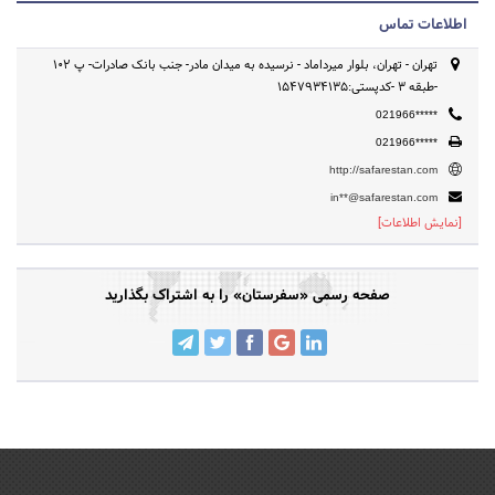
اطلاعات تماس
تهران - تهران، بلوار میرداماد - نرسیده به میدان مادر- جنب بانک صادرات- پ 102
-طبقه 3 -کدپستی:1547934135
021966*****
021966*****
http://safarestan.com
in**@safarestan.com
[نمایش اطلاعات]
صفحه رسمی «سفرستان» را به اشتراک بگذارید