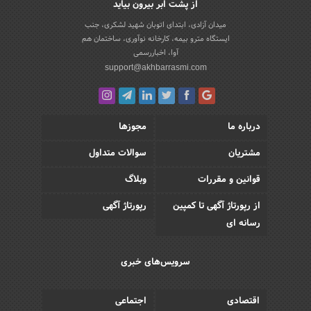
از پشت ابر بیرون بیاید
میدان آزادی، ابتدای اتوبان شهید لشکری، جنب
ایستگاه مترو بیمه، کارخانه نوآوری، ساختمان هم
آوا، اخباررسمی
support@akhbarrasmi.com
درباره ما
مجوزها
مشتریان
سوالات متداول
قوانین و مقررات
وبلاگ
از رپورتاژ آگهی تا کمپین
رپورتاژ آگهی
رسانه ای
سرویس‌های خبری
اقتصادی
اجتماعی