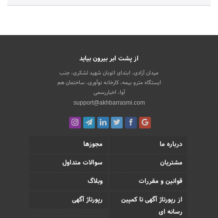
از پشت ابر بیرون بیاید
میدان آزادی، ابتدای اتوبان شهید لشکری، جنب
ایستگاه مترو بیمه، کارخانه نوآوری، ساختمان هم
آوا، اخباررسمی
support@akhbarrasmi.com
درباره ما
مجوزها
مشتریان
سوالات متداول
قوانین و مقررات
وبلاگ
از رپورتاژ آگهی تا کمپین
رپورتاژ آگهی
رسانه ای