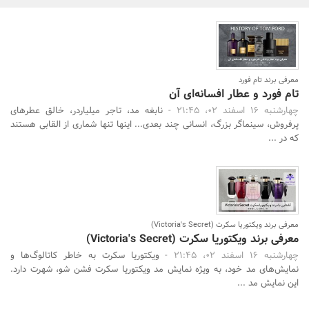
بانک، بیمه و سرمایه
مسکن و ساختمان
معرفی برند تام فورد
تام فورد و عطار افسانه‌ای آن
چهارشنبه 16 اسفند 02، 21:45 -
نابغه مد، تاجر میلیاردر، خالق عطرهای
پرفروش، سینماگر بزرگ، انسانی چند بعدی... اینها تنها شماری از القابی هستند
که در ...
معرفی برند ویکتوریا سکرت (Victoria's Secret)
معرفی برند ویکتوریا سکرت (Victoria's Secret)
چهارشنبه 16 اسفند 02، 21:45 -
ویکتوریا سکرت به خاطر کاتالوگ‌ها و
نمایش‌های مد خود، به ویژه نمایش مد ویکتوریا سکرت فشن شو، شهرت دارد.
این نمایش مد ...