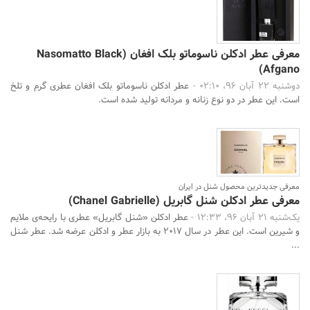
معرفی عطر ادکلن ناسوماتو بلک افغان (Nasomatto Black
Afgano)
دوشنبه 22 آبان 96، 02:10 -
عطر ادکلن ناسوماتو بلک افغان عطری گرم و تلخ
است. این عطر در دو نوع زنانه و مردانه تولید شده است.
معرفی جدیدترین محصول شنل در ایران
معرفی عطر ادکلن شنل گابریل (Chanel Gabrielle)
یک‌شنبه 21 آبان 96، 12:33 -
عطر ادکلن «شنل گابریل» عطری با رایحه‌ی ملایم
و شیرین است. این عطر در سال ۲۰۱۷ به بازار عطر و ادکلن عرضه شد. عطر شنل
...