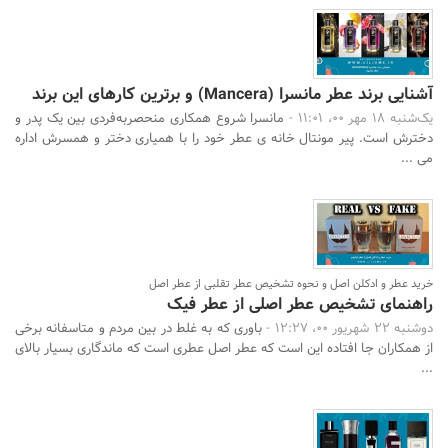
آشنایی برند عطر مانسرا (Mancera) و برترین کارهای این برند
یک‌شنبه 18 مهر 00، 11:01 -
مانسرا شروع همکاری منحصربه‌فردی بین یک پدر و
دخترش است. پیر مونتال خانه ی عطر خود را با همیاری دختر و همسرش اداره
می ...
خرید عطر و ادکلن اصل و نحوه تشخیص عطر تقلبی از عطر اصل
راهنمای تشخیص عطر اصلی از عطر فیک
دوشنبه 22 شهریور 00، 12:27 -
باوری که به غلط در بین مردم و متاسفانه برخی
از همکاران جا افتاده این است که عطر اصل عطری است که ماندگاری بسیار بالای
...