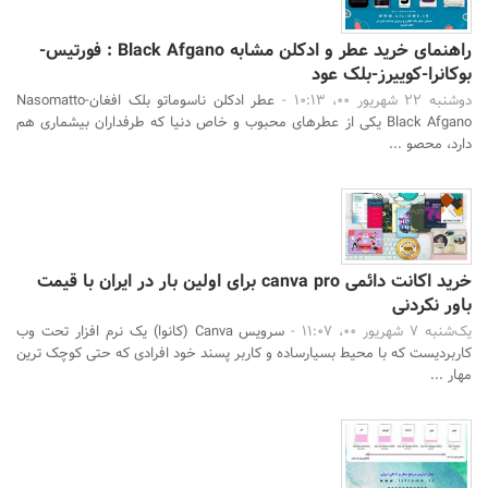
راهنمای خرید عطر و ادکلن مشابه Black Afgano : فورتیس-
بوکانرا-کوییرز-بلک عود
دوشنبه 22 شهریور 00، 10:13 -
عطر ادکلن ناسوماتو بلک افغان-Nasomatto
Black Afgano یکی از عطرهای محبوب و خاص دنیا که طرفداران بیشماری هم
دارد، محصو ...
خرید اکانت دائمی canva pro برای اولین بار در ایران با قیمت
باور نکردنی
یک‌شنبه 7 شهریور 00، 11:07 -
سرویس Canva (کانوا) یک نرم افزار تحت وب
کاربردیست که با محیط بسیارساده و کاربر پسند خود افرادی که حتی کوچک ترین
مهار ...