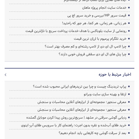
خدمات سایت انجام پروژه ماهان
قیمت سرور HP/بررسی و خرید سرور اچ پی
هر زبانی، هر زمانی، هر کجا، هر جور که راحتید!
رونمایی از سایت بلوباکس با هدف خدمات پرداخت سریع با نازلترین قیمت
خرید تلگرام پرمیوم با ارزان ترین قیمت
چرا لامپ ال ای دی از لامپ رشته‌ای و کم مصرف بهتر است؟
چرا پنل های ال ای دی سقفی فروش خوبی دارند؟
اخبار مرتبط با حوزه
پراپ تریدینگ چیست و چرا بین تریدرهای ایرانی محبوب شده است؟
ارتقا و بهینه سازی سایت وبرانو
معرفی سنجور؛ مجموعه‌ای از ابزارهای آنلاین محاسبات و سنجش
معرفی سنجور؛ مجموعه‌ای از ابزارهای آنلاین محاسبات و سنجش
ردیابی گوشی سرقتی در مشهد | سریع‌ترین روش پیدا کردن موبایل گمشده
خرید طلای آب‌شده و نقره بدون اجرت؛ راهنمای کار با سرویس طلای آپِ اینوی
بعد از سرقت گوشی چه کارهایی باید انجام دهیم؟