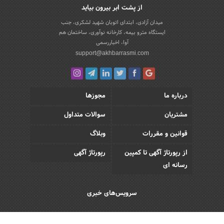
از پشت ابر بیرون بیاید
میدان آزادی، ابتدای اتوبان شهید لشکری، جنب
ایستگاه مترو بیمه، کارخانه نوآوری، ساختمان هم
آوا، اخباررسمی
support@akhbarrasmi.com
درباره ما
مجوزها
مشتریان
سوالات متداول
قوانین و مقررات
وبلاگ
از رپورتاژ آگهی تا کمپین
رپورتاژ آگهی
رسانه ای
سرویس‌های خبری
اقتصادی
اجتماعی