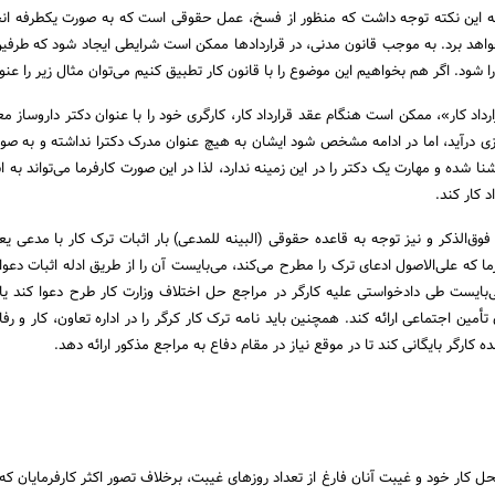
ه این نکته توجه داشت که منظور از فسخ، عمل حقوقی است که به صورت یکطرفه ان
خواهد برد. به موجب قانون مدنی، در قراردادها ممکن است شرایطی ایجاد شود که طرفین 
ارا شود. اگر هم بخواهیم این موضوع را با قانون کار تطبیق کنیم می‌توان مثال زیر را عنو
داد کار»، ممکن است هنگام عقد قرارداد کار، کارگری خود را با عنوان دکتر داروساز مع
ی درآید، اما در ادامه مشخص شود ایشان به هیچ عنوان مدرک دکترا نداشته و به صو
ا شده و مهارت یک دکتر را در این زمینه ندارد، لذا در این صورت کارفرما می‌تواند به ا
 کار کند.
ستورالعمل فوق‌الذکر و نیز توجه به قاعده حقوقی (البینه للمدعی) بار اثبات ترک کار با مدعی ی
ا که علی‌الاصول ادعای ترک را مطرح می‌کند، می‌بایست آن را از طریق ادله اثبات دعوا
بایست طی دادخواستی علیه کارگر در مراجع حل اختلاف وزارت کار طرح دعوا کند ی
أمین اجتماعی ارائه کند. همچنین باید نامه ترک کار کرگر را در اداره تعاون، کار و رف
کارگر بایگانی کند تا در موقع نیاز در مقام دفاع به مراجع مذکور ارائه دهد.
ل کار خود و غیبت آنان فارغ از تعداد روزهای غیبت، برخلاف تصور اکثر کارفرمایان که