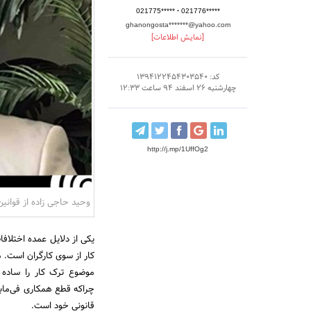
-
021775*****
021776*****
ghanongosta*******@yahoo.com
[نمایش اطلاعات]
کد: 1394122454303540
چهارشنبه 26 اسفند 94 ساعت 12:33
http://j.mp/1UffOg2
وحید حاجی زاده از قوانین
یکی از دلایل عمده اختلافا
کار از سوی کارگران است. 
موضوع ترک کار را ساده م
چراکه قطع همکاری فی‌مابین
قانونی خود است.