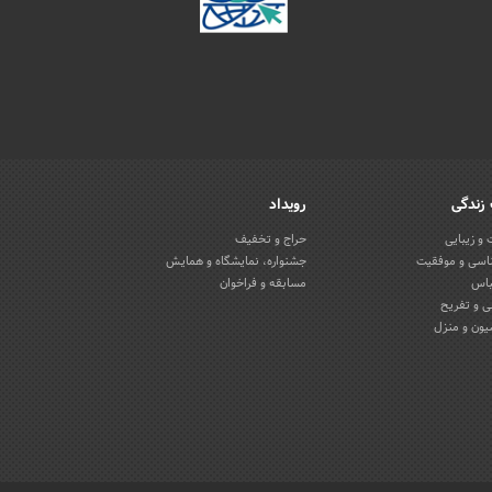
زندگی
رویداد
و زیبایی
حراج و تخفیف
اسی و موفقیت
جشنواره، نمایشگاه و همایش
باس
مسابقه و فراخوان
 و تفریح
یون و منزل