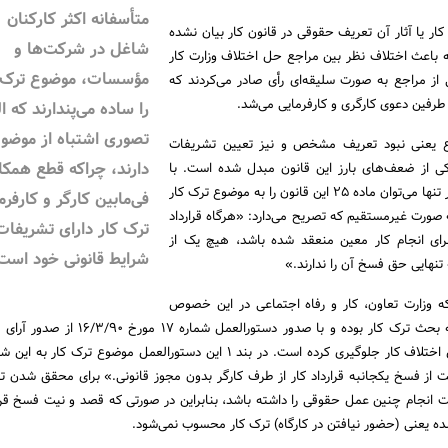
متأسفانه اکثر کارکنان
ر یا آثار آن تعریف حقوقی در قانون کار بیان نشده
شاغل در شرکت‌ها و
 باعث اختلاف نظر بین مراجع حل اختلاف وزارت کار
مؤسسات، موضوع ترک 
 از مراجع به صورت سلیقه‌ای رأی صادر می‌کردند که
رفین دعوی کارگری و کارفرمایی می‌شد.
را ساده می‌پندارند که ال
تصوری اشتباه از موضو
 یعنی نبود تعریف مشخص و نیز تعیین تشریفات
دارند، چراکه قطع همکا
یکی از ضعف‌های بارز این قانون مبدل شده است. با
بررسی 203 ماده قانون کار تنها می‌توان ماده 25 این قانون را به موضوع ترک کار
فی‌مابین کارگر و کارفرما
ه صورت غیرمستقیم که تصریح می‌دارد: «هرگاه قرارداد
ترک کار دارای تشریفات
رای انجام کار معین منعقد شده باشد، هیچ یک از
شرایط قانونی خود اس
 تنهایی حق فسخ آن را ندارند.»
ه وزارت تعاون، کار و رفاه اجتماعی در این خصوص
انجام داده، ورود بموقع به بحث ترک کار بوده و با صدور دستورالعمل 
اختلاف‌نظرهای مراجع حل اختلاف کار جلوگیری کرده است. در بند 1 این دستورالعمل موضوع ترک
 از فسخ یکجانبه قرارداد کار از طرف کارگر بدون مجوز قانونی.» برای محقق شدن تر
ت انجام چنین عمل حقوقی را داشته باشد، بنابراین در صورتی که قصد و نیت فسخ قرا
ده یعنی (حضور نیافتن در کارگاه) ترک کار محسوب نمی‌شود.