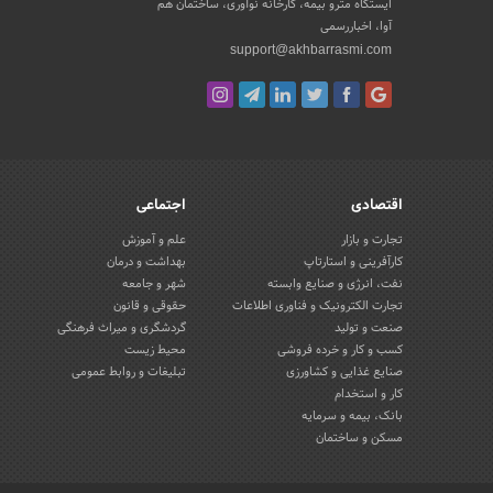
ایستگاه مترو بیمه، کارخانه نوآوری، ساختمان هم
آوا، اخباررسمی
support@akhbarrasmi.com
اقتصادی
اجتماعی
تجارت و بازار
علم و آموزش
کارآفرینی و استارتاپ
بهداشت و درمان
نفت، انرژی و صنایع وابسته
شهر و جامعه
تجارت الکترونیک و فناوری اطلاعات
حقوقی و قانون
صنعت و تولید
گردشگری و میراث فرهنگی
کسب و کار و خرده فروشی
محیط زیست
صنایع غذایی و کشاورزی
تبلیغات و روابط عمومی
کار و استخدام
بانک، بیمه و سرمایه
مسکن و ساختمان