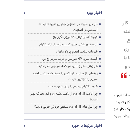
اخبار ویژه
کار
طراحی سایت در اصفهان بهترین شیوه تبلیغات
اینترنتی در اصفهان
بته
فروشگاه اینترنتی کشاورزی اگری راز
ع
ایده های طلایی برای کسب درآمد از اینستاگرام
ری
خدمات سایت انجام پروژه ماهان
 یا
قیمت سرور HP/بررسی و خرید سرور اچ پی
 و
هر زبانی، هر زمانی، هر کجا، هر جور که راحتید!
رونمایی از سایت بلوباکس با هدف خدمات پرداخت
ت
سریع با نازلترین قیمت
خرید تلگرام پرمیوم با ارزان ترین قیمت
چرا لامپ ال ای دی از لامپ رشته‌ای و کم مصرف بهتر
شماره 17 مورخ 16/3/90 از صدور آرای سلیقه‌ای و
است؟
 کار به این شکل تعریف
چرا پنل های ال ای دی سقفی فروش خوبی دارند؟
ک کار نیز
رداد وجود
اخبار مرتبط با حوزه