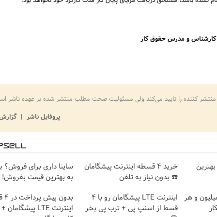
ام نشده باشد، مستحق دریافت مزایای پایان کار مدت کارکرد خود نخواهد بود.
/ کارشناس و مدرس حقوق کار
منتشر کننده را تایید می‌کند ولی مسئولیت صحت مطلب منتشر شده بر عهده ناشر اس
پروفایل ناشر
گزارش 
بهترین
خرید 4 قسطه اینترنت پیشگامان
ساینا داری برای فروش؟ با 
☎️ بدون نیاز به تلفن
به بهترین قیمت بفروش!
تغییره😍😍 با 10 میلیون و هر
اینترنت LTE پیشگامان رو با 4
بدون 
ار
قسط از اسنپ پی + ترب پی بخر
اینترنت LTE پیشگامان