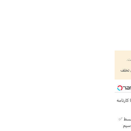
ت.
تخلف
کارنامه
پیش پرداخت در 4 قسط ✅
 + سیم