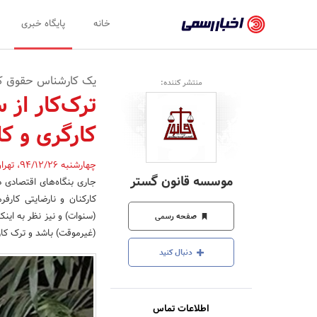
اخبار
خانه
پایگاه خبری
رسمی
-
یک کارشناس حقوق کار 
منتشر کننده:
اخبار
ترک‌کار از 
تایید
کارگری و کا
شده
شرکت‌ها،
چهارشنبه 94/12/26
،
تهرا
موسسه قانون گستر
جاری بنگاه‌های اقتصادی 
سازمان‌ها
کارکنان و نارضایتی کارفر
و
(سنوات) و نیز نظر به اینکه
صفحه رسمی
(غیرموقت) باشد و ترک کار 
روابط
دنبال کنید
عمومی‌ها
اطلاعات تماس