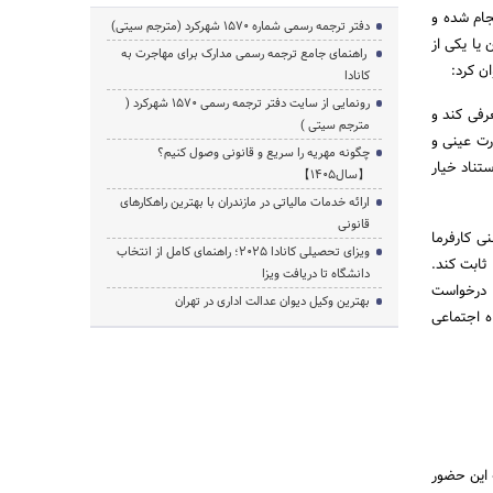
جام شده و
دفتر ترجمه رسمی شماره ۱۵۷۰ شهرکرد (مترجم سیتی)
یا یکی از
راهنمای جامع ترجمه رسمی مدارک برای مهاجرت به
ان کرد:
کانادا
رونمایی از سایت دفتر ترجمه رسمی 1570 شهرکرد (
رفی کند و
مترجم سیتی )
رت عینی و
چگونه مهریه را سریع و قانونی وصول کنیم؟
ستناد خیار
【سال1405】
ارائه خدمات مالیاتی در مازندران با بهترین راهکارهای
قانونی
عنی کارفرما
ویزای تحصیلی کانادا ۲۰۲۵؛ راهنمای کامل از انتخاب
 ثابت کند.
دانشگاه تا دریافت ویزا
ا درخواست
بهترین وکیل دیوان عدالت اداری در تهران
اه اجتماعی
 این حضور