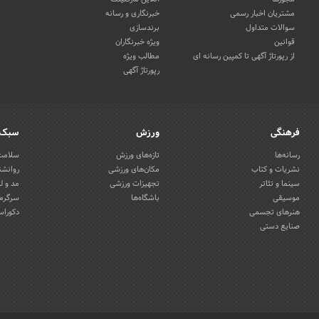
مشتریان اخبار رسمی
خبرنگاری و رسانه
سوالات متداول
برندسازی
قوانین
ویژه خبرنگاران
از رپورتاژ آگهی تا کمپین رسانه ای
مطالب ویژه
رپورتاژ آگهی
فرهنگی
ورزش
سبک 
رسانه‌ها
تازه‌های ورزش
سلامت 
نشریات و کتاب
مکان‌های ورزشی
روانشن
سینما و تئاتر
تجهیزات ورزشی
مد و ل
موسیقی
باشگاه‌ها
سرگرمی
هنرهای تجسمی
دکوراس
صنایع دستی