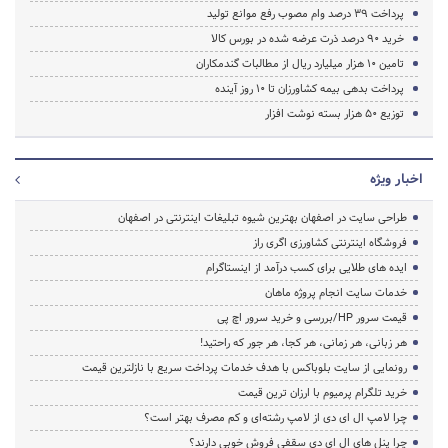
پرداخت 39 درصد وام مصوب رفع موانع تولید
خرید 90 درصد ذرت عرضه شده در بورس کالا
تامین 10 هزار میلیارد ریال از مطالبات گندمکاران
پرداخت بدهی بیمه کشاورزان تا 10 روز آینده
توزیع 50 هزار بسته نوشت افزار
اخبار ویژه
طراحی سایت در اصفهان بهترین شیوه تبلیغات اینترنتی در اصفهان
فروشگاه اینترنتی کشاورزی اگری راز
ایده های طلایی برای کسب درآمد از اینستاگرام
خدمات سایت انجام پروژه ماهان
قیمت سرور HP/بررسی و خرید سرور اچ پی
هر زبانی، هر زمانی، هر کجا، هر جور که راحتید!
رونمایی از سایت بلوباکس با هدف خدمات پرداخت سریع با نازلترین قیمت
خرید تلگرام پرمیوم با ارزان ترین قیمت
چرا لامپ ال ای دی از لامپ رشته‌ای و کم مصرف بهتر است؟
چرا پنل های ال ای دی سقفی فروش خوبی دارند؟