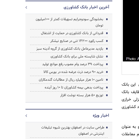
آخرین اخبار بانک کشاورزی
بخشودگی سودوجرایم تسهیلات کمتر از ۱۰۰میلیون
تومان
قدردانی از بانک کشاورزی در حمایت از اشتغال
کسب رکورد 14200 تنی در صنایع نیشکر
جستجو
بازدید مدیرعامل بانک کشاورزی از گروه آدینه سبز
نشان شایسته ملی برای بانک کشاورزی
پرداخت 39 درصد وام مصوب رفع موانع تولید
خرید 90 درصد ذرت عرضه شده در بورس کالا
تامین 10 هزار میلیارد ریال از مطالبات گندمکاران
 این بانک
پرداخت بدهی بیمه کشاورزان تا 10 روز آینده
ایف بانک
توزیع 50 هزار بسته نوشت افزار
لی خرازی
د کشاورزی
اخبار ویژه
به عنوان
طراحی سایت در اصفهان بهترین شیوه تبلیغات
م معاملات
اینترنتی در اصفهان