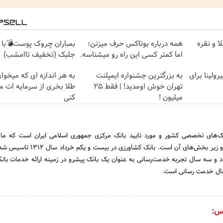
ا و نقره
همه درباره بوتاکس حرف میزنن؛
بمباران چروک پوست💣با 
اما کمتر کسی این راه رو میشناسه.
جلبک (تخفیف تاامشب)
ولینا برای
به بزرگترین جشنواره ایمپلنت
به هر اندازه ای که میخوا
تهران خوش اومدید! | فقط ۲۵
طلا بخری از سرمایه ات 
میلیون !
کنی
نک‌های تخصصی کشور و مورد تایید بانک مرکزی جمهوری اسلامی ایران است که مام
حمایت از بخش کشاورزی و زیر بخش‌های آن است. بانک کشاورز
د و سه سال‌ تجربه خدمت‌رسانی به عنوان یک بانک پیشرو در زمینه ارائه خدمات بان
حال خدمت رسانی است.
س: