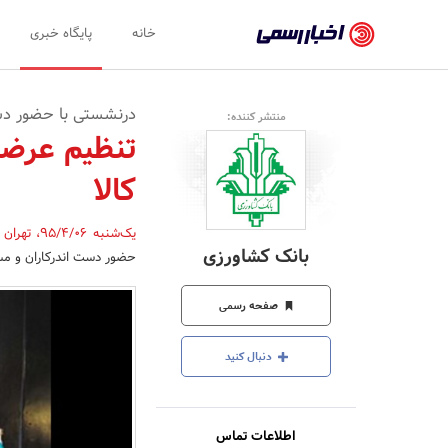
اخبار
خانه
پایگاه خبری
رسمی
-
درنشستی با حضور دست
منتشر کننده:
اخبار
تنظیم عرضه
تایید
کالا
شده
شرکت‌ها،
یک‌شنبه 95/4/06
،
تهران
بانک کشاورزی
حضور دست اندرکاران و مس
سازمان‌ها
و
صفحه رسمی
روابط
دنبال کنید
عمومی‌ها
اطلاعات تماس