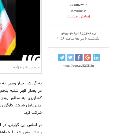
021882*****
in**@bki.ir
[نمایش اطلاعات]
کد: 1395040659655406
یک‌شنبه 6 تیر 95 ساعت 11:56
https://goo.gl/52XN3n
مرتضی شهیدزاده
به گزارش اخبار رسمی به 
در بعداز ظهر شنبه پنجم
کشاورزی به منظور رونق
مدیرعامل شرکت کارگزاری 
شرکت کرد.
بر اساس این گزارش، در 
راهکار مقرر شد با هماهن