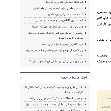
فروشگاه اینترنتی کشاورزی اگری راز
ایده های طلایی برای کسب درآمد از اینستاگرام
رود محصول
خدمات سایت انجام پروژه ماهان
 های لازم
قیمت سرور HP/بررسی و خرید سرور اچ پی
 کار قرار
هر زبانی، هر زمانی، هر کجا، هر جور که راحتید!
رونمایی از سایت بلوباکس با هدف خدمات پرداخت
سریع با نازلترین قیمت
ی با بورس
خرید تلگرام پرمیوم با ارزان ترین قیمت
چرا لامپ ال ای دی از لامپ رشته‌ای و کم مصرف بهتر
شایان ذکر است در این نشست گزارش وضعیت معاملات بورس کالای کشاورزی در سه ماهه اول سال 1395 ، وضعیت
است؟
ات ماده 33 قانون بهره وری در سال 1394 و نقاط قوت و ضعف
چرا پنل های ال ای دی سقفی فروش خوبی دارند؟
اخبار مرتبط با حوزه
آشنایی با روش‌های خرید کارت هدیه؛ از کارت بانکی تا
کارت‌های دیجیتال
ت.
مهم‌ترین اصطلاحات بانکی که هر فردی باید بداند
تبدیل شماره کارت بانکی به شبا و حساب با بلوتبدیل
تخلف
سرمایه گذاری در گواهی سپرده طلا بانک ها