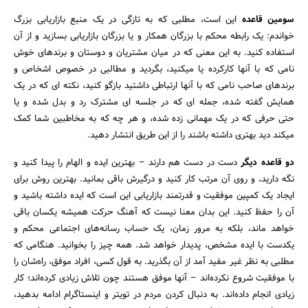
سومین قاعده
این است، مطلبی که به تازگی در یک منبع بازاریابی بزرگ
خواندم: یک رابطه محکم با بزرگان همکار و یا بزرگان بازاریابی بسازید و از آن
استفاده کنید. به این معنی که در میان مشتریان و دوستان و برندهای خوش
نامی که با آنها کارکرده یا میکنید، بگردید و مطالبی در خصوص اشخاص و
برندهای صاحب نامی که با آنها ارتباطی داشتید بازگو کنید، نکته ای که در یک
همایش گفته شده، جمله ای که در جلسه ای مشترک رد و بدل شده و یا
حتی حرفی که در یک مهمانی زده شده، و هر چه که به مخاطبین شما کمک
میکند دید بهتری داشته باشند را از این طریق انتشار دهید.
دو قاعده دیگر
دست در دست هم دارند – بهترین ایده و الهام را پیدا کنید و
نگه دارید، و روی آن مرتب کار کنید و درگیرش باقی بمانید. بهترین روش برای
ایجاد یک کمپین موفقیت و قدرتمند بازاریابی این است که ایده داشته باشید و
آن را حفظ کنید. این بدان معنا نیست که آهنگ حرکت همیشه یکسان باقی
خواهد ماند، بلکه به مرور زمان، یک حساب رسانه‌های اجتماعی محکم و
یکدست با ایده مشخص، پدیدار خواهد شد. همه چیز را بخوانید. هنگامی که
مطلبی به نظر غیر مفید آمد از آن بگذرید. به قول کسی، افراد موفق، راه‌شان را
با موفقیت شروع نکرده‌اند – آنها موفق هستند چون تلاش زیادی کرده‌اند؛ کار
زیادی انجام داده‌اند. به دنبال کردن مردم در تویتر و اینستاگرام ادامه بدهید،