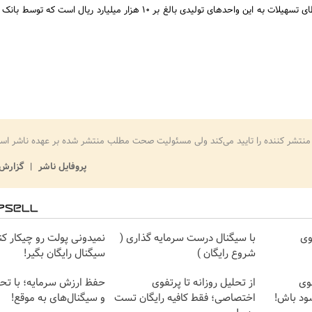
گفت: منابع مالی برای اعطای تسهیلات به این واحدهای تولیدی بالغ بر 10 هزار میلیارد ریال اس
منتشر کننده را تایید می‌کند ولی مسئولیت صحت مطلب منتشر شده بر عهده ناشر اس
پروفایل ناشر
گزارش 
وی
با سیگنال درست سرمایه گذاری (
نمیدونی پولت رو چیکار ک
شروع رایگان )
سیگنال رایگان بگیر!
فوی
از تحلیل روزانه تا پرتفوی
حفظ ارزش سرمایه؛ با تحل
ود باش!
اختصاصی؛ فقط کافیه رایگان تست
و سیگنال‌های به موقع!