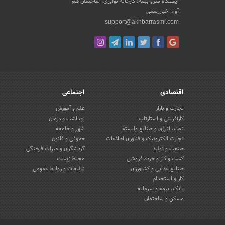
ایستگاه مترو بیمه، کارخانه نوآوری، ساختمان هم
آوا، اخباررسمی
support@akhbarrasmi.com
اقتصادی
اجتماعی
تجارت و بازار
علم و آموزش
کارآفرینی و استارتاپ
بهداشت و درمان
نفت، انرژی و صنایع وابسته
شهر و جامعه
تجارت الکترونیک و فناوری اطلاعات
حقوقی و قانون
صنعت و تولید
گردشگری و میراث فرهنگی
کسب و کار و خرده فروشی
محیط زیست
صنایع غذایی و کشاورزی
تبلیغات و روابط عمومی
کار و استخدام
بانک، بیمه و سرمایه
مسکن و ساختمان