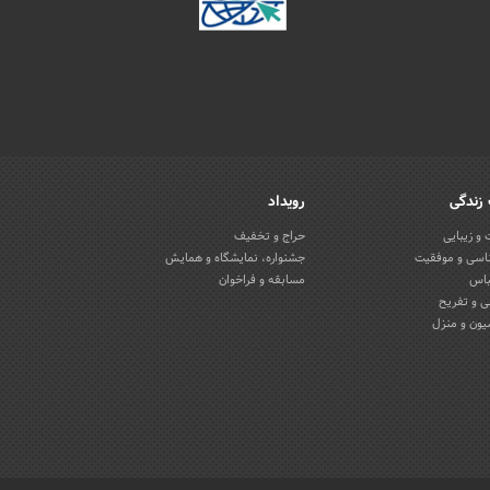
زندگی
رویداد
و زیبایی
حراج و تخفیف
اسی و موفقیت
جشنواره، نمایشگاه و همایش
باس
مسابقه و فراخوان
 و تفریح
یون و منزل