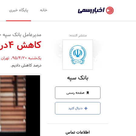
اخبار
خانه
پایگاه خبری
رسمی
-
مدیرعامل بانک سپه خ
منتشر کننده:
اخبار
کاهش 4درصدی قیمت تمام شده پول
تایید
یک‌شنبه 95/4/20
،
تهران
شده
درصد کاهش دادیم.
شرکت‌ها،
بانک سپه
سازمان‌ها
و
صفحه رسمی
روابط
دنبال کنید
عمومی‌ها
اطلاعات تماس