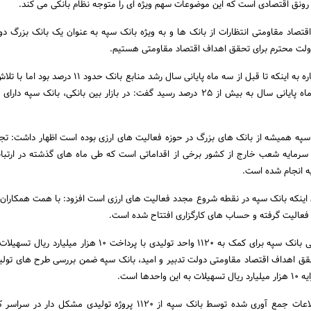
 رونق اقتصادی است که این موضوعات سهم ویژه ای را متوجه نظام بانکی می کند.
 اقتصاد مقاومتی انتظارات از بانک ها و به ویژه بانک سپه به عنوان یک بانک بزرگ دو
دولت محترم برای تحقق اهداف اقتصاد مقاومتی هستیم.
مدیرعامل بانک سپه با اشاره به اینکه تا قبل از سه ماه پایانی سال رشد منابع با
کارکنان بانک و ظرف سه ماه پایانی سال به بیش از 25 درصد رسید گفت: در بازار بین بانکی، بانک سپ
نک سپه همیشه از بانک های بزرگ در حوزه فعالیت های ارزی بوده است اظهار داشت: ت
ش سرمایه شعب خارج از کشور برخی از اقداماتی است که طی ماه های گذشته در ارتبا
ه انجام شده است.
ن اینکه بانک سپه در نقطه شروع مجدد فعالیت های ارزی است افزود: با همت همکاران
 فعالیت گرفته و حساب های کارگزاری افتتاح شده است.
چقازردی در ادامه از آمادگی بانک سپه برای کمک به 1120 واحد تولیدی با پرداخت 10 هزار
حقق اهداف اقتصاد مقاومتی دولت تدبیر و امید، بانک سپه ضمن بررسی طرح های تو
دها است.
چقازردی با بیان اینکه اطلاعات جمع آوری شده توسط بانک سپه از 1120 پروژه تولیدی مشک