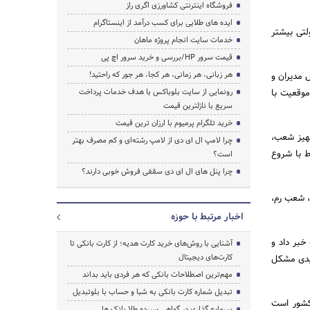
فروشگاه اینترنتی کشاورزی اگری راز
ایده های طلایی برای کسب درآمد از اینستاگرام
لتی بیشتر
خدمات سایت انجام پروژه ماهان
قیمت سرور HP/بررسی و خرید سرور اچ پی
هر زبانی، هر زمانی، هر کجا، هر جور که راحتید!
نک حدود 11 درصد بود اما با تلاش مدیران و
ه دارای موقعیت با
رونمایی از سایت بلوباکس با هدف خدمات پرداخت
سریع با نازلترین قیمت
خرید تلگرام پرمیوم با ارزان ترین قیمت
جهیز شعب،
چرا لامپ ال ای دی از لامپ رشته‌ای و کم مصرف بهتر
ط با شروع
است؟
چرا پنل های ال ای دی سقفی فروش خوبی دارند؟
، شعب رم،
اخبار مرتبط با حوزه
 میلیارد ریال تسهیلات خبر داد و
آشنایی با روش‌های خرید کارت هدیه؛ از کارت بانکی تا
کارت‌های دیجیتال
لیدی مشکل
مهم‌ترین اصطلاحات بانکی که هر فردی باید بداند
تبدیل شماره کارت بانکی به شبا و حساب با بلوتبدیل
ل دار در سراسر کشور است
سرمایه گذاری در گواهی سپرده طلا بانک ها