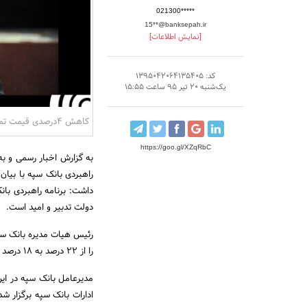
021300*****
15**@banksepah.ir
[نمایش اطلاعات]
کد: 1395042064135405
یک‌شنبه 20 تیر 95 ساعت 15:55
کاهش 4درصدی قیمت تمام شده پول در بانک سپه
https://goo.gl/XZqRbC
به گزارش اخبار رسمی و ب
راهبردی بانک سپه با بیان 
داشت: برنامه راهبردی با
دولت تدبیر و امید است.
رئیس هیات مدیره بانک سپ
را از 22 درصد به 18 درصد کاهش داد.
مدیرعامل بانک سپه در این