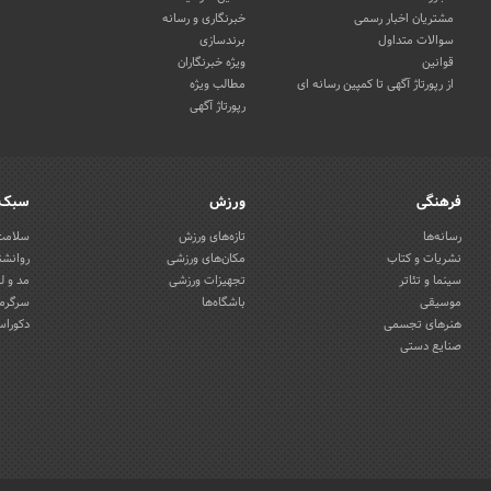
مشتریان اخبار رسمی
خبرنگاری و رسانه
سوالات متداول
برندسازی
قوانین
ویژه خبرنگاران
از رپورتاژ آگهی تا کمپین رسانه ای
مطالب ویژه
رپورتاژ آگهی
فرهنگی
ورزش
سبک 
رسانه‌ها
تازه‌های ورزش
سلامت 
نشریات و کتاب
مکان‌های ورزشی
روانشن
سینما و تئاتر
تجهیزات ورزشی
مد و ل
موسیقی
باشگاه‌ها
سرگرمی
هنرهای تجسمی
دکوراس
صنایع دستی