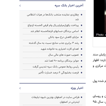
آخرین اخبار بانک سپه
چقازردی نماینده منتخب بانک‌ها در هیات انتظامی
شد
پرداخت یکهزارمیلیاردریال وام قرض الحسنه ازدواج
اسامی برندگان حساب‎های قرض‎الحسنه اعلام شد
مزایای کاهش نرخ سود بانکی
رشد 3 برابری جذب منابع نسبت به سال گذشته
جستجو
اهدای کارت اعتباری به خانواده شهید
 پایش سند
تصویب صورت های مالی سال
ند؛ اظهار
جوایز برندگان برنامه 90 اهدا شد
ک مرکزی و
رئیس روابط عمومی بانک سپه تندیس گرفت
فرصت بخشودگی 6 درصد خسارت تأخیر
م شده پول
اخبار ویژه
ن و روسای
طراحی سایت در اصفهان بهترین شیوه تبلیغات
ادارات بانک سپه برگزار شد افزود: بنابر سیاست های دولت محترم تدبیر و امید و شرایط اقتصادی حاکم بر کشور، سال 95
اینترنتی در اصفهان