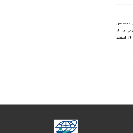
اعی محسوس
نشده بود و تأثیر شگرف عوامل اقتصادی و بازرگانی در حیات سیاسی مملکت نمودی نداشت. نخستین بانک ایرانی در 14
اردیبهشت ماه سال 1304 با سرمایه 3,883,950 ریال در محلی محدود – چند باب مغازه – تأسیس شد و در 24 اسفند