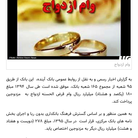
بانک، بیمه و سرمایه
مسکن و ساختمان
وام ازدواج
به گزارش اخبار رسمی و به نقل از روابط عمومی بانک آینده، این بانک از طریق
95 شعبه از مجموع 165 شعبه بانک، موفق شده است طی سال 1394 مبلغ
180 (یکصد و هشتاد) میلیارد ریال وام قرض ­الحسنه ازدواج به مزدوجین
پرداخت کند.
به همین منظور و بر اساس گسترش فرهنگ بانکداری بدون ربا و اجرای بخش
نامه های بانک مرکزی، قرار است در سال 1395، مبلغ 278 (دویست و هفتاد
و هشت) میلیارد ریال دیگر به مزدوجین اختصاص یابد.