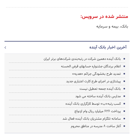
منتشر شده در سرویس:
بانک، بیمه و سرمایه
آخرین اخبار بانک آینده
بانک آینده دهمین شرکت در رتبه‌بندی شرکت‌های برتر ایران
اعلام برندگان جشنواره حساب­های قرض­ الحسنه
تمدید طرح بخشودگی جرائم «هدیه»
پیشتازی در اجرای طرح کارت اعتباری جدید
بانک آینده جمعه تعطیل نیست
مدارس بانک آینده ساخته می شود
کسب رتبه«ب» توسط کارگزاری بانک آینده
پرداخت 626 میلیارد ریال وام ازدواج
سامانه تلگرام مشتریان بانک آینده فعال شد
آغاز ساخت 8 مدرسه در مناطق محروم