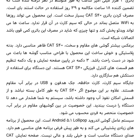
باتری 3 هزار میلی آمپر ساعت به طور متوسط در نظر گرفته شده است که
تضمین کننده 18 ساعت مکالمه و 39 روز استفاده در حالت استند بای است.
مصرف کردن باتری CAT S40 بسیار سخت است. این محصول می تواند روزها
به WiFi متصل بماند در حالی که سیم کارت در آن قرار ندارد. ساعت ها می
تواند ویدئو پخش کند و تنها چیزی که شاید در مصرف این باتری کمی قوی باشد
اتصالات شبکه است.
برعکس بیشتر گوشی های مقاوم و سخت، CAT S40 ظاهر مناسبی دارد. بدنه
پلاستیکی و خوش ساخت این محصول با طراحی مناسب گوشه ها باعث می
شود در دست راحت باشد. 3 دکمه در پایین صفحه نمایش و یک دکمه تنظیم
هم قسمت های کنترل فیزیکی CAT S40 هستند. این دستگاه برای استفاده از
دستکش هم سازگاری دارد.
جایگاه سیم کارت، کارت حافظه، جک هدفون و USB در برابر آب مقاوم
هستند. علاوه بر این موضوع اگر CAT S40 به طور کامل بسته نباشد و از
قسمتی امکان نفوذ آب وجود داشته باشد، سیستم به شما هشدار می دهد تا
دستگاه را درست ببندید. این خصوصیت در بین گوشیهای مقاوم در برابر آب،
خصوصیت منحصر به فردی محسوب می شود.
سیستم عامل گوشی اندروید Android 5.1 Lollipop است. این محصول از برنامه
های زیادی پشتیبانی می کند و به طور پیش فرض برنامه های مناسبی هم دارد.
صدای دستگاه مناسب است و خیلی بلند و عالی نیست. صفحه نمایش CAT