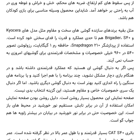
از پس سقوط های کم ارتفاع، ضربه های محکم، خش و خراش و غوطه وری در
آب به راحتی بر خواهد آمد. شایداین محصول وسیله مناسبی برای بازی کودکان
هم باشد.
مثل بقیه برندهای سازنده گوشی های سخت و مقاوم مثل مدل های Kyocera
و Brigadier، S40 هم تا حدی عملکرد و قدرت را فدای سختی خود کرده است.
استفاده از پردازشگر Snapdragon 210، حافظه رم 1 گیگابایت، رزولوشن تصویر
540 در 960 خیلی خصوصیات و مشخصات قدرتمندی برای گوشیهای امروزی به
حساب نمی آیند.
پس اگر به دنبال گوشی ای هستید که عملکرد قدرتمندی داشته باشد و در
هنگام بازی دچار مشکل نشوید، چند برنامه را با هم اجرا کنید و یا برنامه های
سنگین را راه اندازی کنید بهتر است به دنبال گوشی دیگری باشید. اما اگر دنبال
یک سری خصوصیات خاص و مقاوم هستید، این گزینه انتخاب بدی نیست.
صفحه نمایش این محصول بسیار روشن است. دلیل روشن بودن صفحه نمایش
امکان استفاده از آن در برابر تابش مستقیم نور خورشید در محیط های باز
است. این خصوصیت حتی در برابر نور خورشید در بیابان در بیشتر زاویه ها هم
جواب گو است.
باتری CAT S40 بسیار قدرتمند و با طول عمر بالا در نظر گرفته شده است. عمر