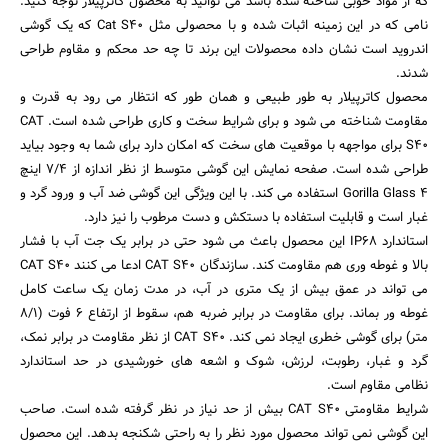
که از مواد خوبی ساخته شده باشد می توانید به محصول کاترپیلار توجه کنید.
نامی که در این زمینه اثبات شده و با محصولی مثل Cat S40 که یک گوشی
اندروید است نشان داده محصولات این برند تا چه حد محکم و مقاوم طراحی
شدند.
محصول کاترپیلار به طور طبیعی و همان طور که انتظار می رود به قدرت و
مقاومت شناخته می شود و برای شرایط سخت و کاری طراحی شده است. CAT
S40 برای مواجهه با موقعیت های سخت که امکان دارد برای شما به وجود بیاید
طراحی شده است. صفحه نمایش این گوشی متوسط از نظر اندازه از 7/4 اینچ
Gorilla Glass 4 استفاده می کند. با این ویژگی این گوشی ضد آب و ورود گرد و
غبار است و قابلیت استفاده با دستکش و دست مرطوب را نیز دارد.
استاندارد IP68 این محصول باعث می شود حتی در برابر یک جت آب با فشار
بالا و غوطه وری هم مقاومت کند. سازندگان CAT S40 ادعا می کنند CAT S40
می تواند در عمق بیش از یک متری در آب، در مدت زمان یک ساعت کامل
غوطه ور بماند. برای مقاومت در برابر ضربه هم، سقوط از ارتفاع 6 فوت (8/1
متر) برای گوشی خطری ایجاد نمی کند. CAT S40 از نظر مقاومت در برابر نمک،
گرد و غبار، رطوبت، لرزش، شوک و اشعه های خورشیدی در حد استاندارد
نظامی مقاوم است.
جستجو
شرایط مقاومتی CAT S40 بیش از حد نیاز در نظر گرفته شده است. صاحب
این گوشی نمی تواند محصول مورد نظر را به راحتی شکنجه بدهد. این محصول