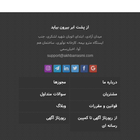
از پشت ابر بیرون بیاید
میدان آزادی، ابتدای اتوبان شهید لشکری، جنب
ایستگاه مترو بیمه، کارخانه نوآوری، ساختمان هم
آوا، اخباررسمی
support@akhbarrasmi.com
درباره ما
مجوزها
مشتریان
سوالات متداول
قوانین و مقررات
وبلاگ
از رپورتاژ آگهی تا کمپین
رپورتاژ آگهی
رسانه ای