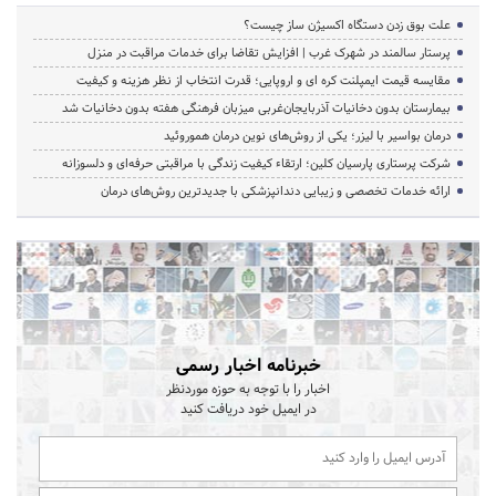
علت بوق زدن دستگاه اکسیژن ساز چیست؟
پرستار سالمند در شهرک غرب | افزایش تقاضا برای خدمات مراقبت در منزل
مقایسه قیمت ایمپلنت کره ای و اروپایی؛ قدرت انتخاب از نظر هزینه و کیفیت
بیمارستان بدون دخانیات آذربایجان‌غربی میزبان فرهنگی هفته بدون دخانیات شد
درمان بواسیر با لیزر؛ یکی از روش‌های نوین درمان هموروئید
شرکت پرستاری پارسیان کلین؛ ارتقاء کیفیت زندگی با مراقبتی حرفه‌ای و دلسوزانه
ارائه خدمات تخصصی و زیبایی دندانپزشکی با جدیدترین روش‌های درمان
خبرنامه اخبار رسمی
اخبار را با توجه به حوزه موردنظر
در ایمیل خود دریافت کنید