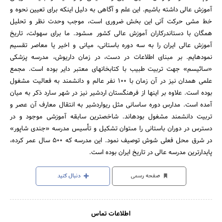
آموزش عالى داشته باشیم. این علم و آگاهى به دلیل اینکه براى تعیین نحوه و
خط مشى حرکت آتى این بخش ضرورى است، موجب وحدت نظر و تحلیل
همگان با دست‏اندرکاران آموزش عالى کشور مى‏شود. ما براى سهولت، تاریخ
آموزش عالى ایران را به سه دوره باستانى، میانى و اخیر یا معاصر تقسیم
نموده‏ایم. بر مبناى اطلاعات در دست، در زمان داریوش، مدرسه پزشکى
«سائیسم» جهت تربیت طبیب با کتابخانه‏اى معتبر دایر بوده است. مجمع
علمى همدان نیز در آن زمان با 100 نفر عالم و دانشمند به فعالیت مشغول
بوده است. علاوه بر اینها از فرهنگستان اردشیر نیز در شهر سارد ذکر به میان
آمده است. مدارس دوره ساسانى مثل ریواردشیر به انتقال معارف آن عصر و
تربیت دانشمند مشغول بوده‏اند. شاخص‏ترین سابقه آموزشى موجود و در
دسترس در دوران باستانى را مى‏توان تشکیل و تأسیس مدرسه «جندى شاپور»
در شرق محل فعلى شوش توصیف نمود. این مدرسه که 500 سال عمر کرده،
پایدارترین مدرسه عالى در تاریخ ایران بوده است.
صفحه رسمی
دنبال کنید
اطلاعات تماس