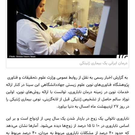
بانک، بیمه و سرمایه
مسکن و ساختمان
درمان ایرانی یک بیماری ژنیتکی
به گزارش اخبار رسمی به نقل از روابط عمومی وزارت علوم ،تحقیقات و فناوری
پژوهشگاه فناوری‌های نوین علوم زیستی جهاددانشگاهی ابن سینا در کنار ارائه
خدمات نوین در زمینه درمان ناباروری، توانست با ارائه روش‌های نوین، اولین
نوزاد سالم حاصل از تشخیص ژنتیکی قبل از لانه‌گزینی، نوعی بیماری ژنتیکی را
در روز 27 اردیبهشت ماه امسال به دنیا بیاورد.
ناباروری ناتوانی یک زوج در باردار شدن یک سال پس از ازدواج است و بر این
اساس ناباروری در 10 تا 15 درصد از زوج‌ها دیده می‌شود. آمارها نشان می‌دهد
که حدود 40 درصد از مشکلات ناباروری مربوط به مردان، 40 درصد مربوط به