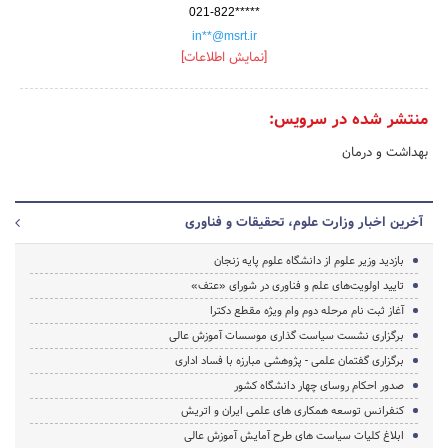
021-822*****
in**@msrt.ir
[نمایش اطلاعات]
منتشر شده در سرویس:
بهداشت و درمان
آخرین اخبار وزارت علوم، تحقیقات و فناوری
بازدید وزیر علوم از دانشگاه علوم پایه زنجان
تایید اولویت‌های علم و فناوری در شورای «عتف»
آغاز ثبت نام مرحله دوم وام ویژه مقطع دکترا
برگزاری نشست سیاست گذاری موسسات آموزش عالی
برگزاری گفتمان علمی - پژوهشی مبارزه با فساد اداری
صدور احکام روسای چهار دانشگاه کشور
کنفرانس توسعه همکاری های علمی ایران و اتریش
ابلاغ کلیات سیاست های طرح آمایش آموزش عالی