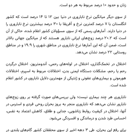
زنان و حدود 10 درصد مربوط به هر دو است.
از سوی دیگر میانگین نرخ ناباروری در دنیا بین 12 تا 14 درصد است که کشور
انگلستان با 7 درصد کمترین نرخ و آفریقا با 30 درصد بیشترین نرخ ناباروری را
در دنیا دارند. آمارهای رسمی که از سوی مسؤولان کشور اعلام شده، حاکی از آن
است که 20.2 درصد زوج‌های ایرانی نابارور هستند که از میانگین جهانی بالاتر
است، ضمن آن که این آمارها نرخ ناباروری در مناطق شهری را 19.9 و در مناطق
روستایی 22 درصد نشان می‌دهد.
اختلال در تخمک‌گذاری، اختلال در لوله‌های رحمی، آندومتریوز، اختلال درگردن
رحم یا رحم، مشکلات دستگاه ایمنی بدن، اختلالات مربوط به اسپرم،‌ اختلالات
جستجو
هورمونی و بیماری‌های عفونی و ژنتیکی از مهمترین دلایل ناباروی در کشور اعلام
شده است.
ناباروری هر چند بیماری نیست؛ ولی بررسی‌های صورت گرفته بر روی زوج‌های
نابارور نشان می‌دهد که ناباروری منجر به بروز بحران روحی فردی و استرس در
آنها، اختلال در کیفیت روابط زناشویی، جدایی و طلاق، کاهش اعتماد به نفس،
احساس طرد شدن و درماندگی و افسردگی می‌شود.
برای رفع این بحران، طی 3 دهه اخیر از سوی محققان کشور گام‌های بلندی در