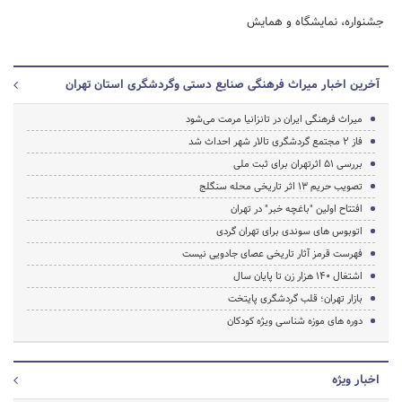
جشنواره، نمایشگاه و همایش
آخرین اخبار میراث فرهنگی صنایع دستی وگردشگری استان تهران
میراث فرهنگی ایران در تانزانیا مرمت می‌شود
فاز 2 مجتمع گردشگری تالار شهر احداث شد
بررسی 51 اثرتهران برای ثبت ملی
تصویب حریم 13 اثر تاریخی محله سنگلج
افتتاح اولین "باغچه خبر" در تهران
اتوبوس های سوندی برای تهران گردی
فهرست قرمز آثار تاریخی عصای جادویی نیست
اشتغال 140 هزار زن تا پایان سال
بازار تهران؛ قلب گردشگری پایتخت
دوره های موزه شناسی ویژه کودکان
اخبار ویژه