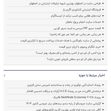
طراحی سایت در اصفهان بهترین شیوه تبلیغات اینترنتی در اصفهان
فروشگاه اینترنتی کشاورزی اگری راز
ایده های طلایی برای کسب درآمد از اینستاگرام
خدمات سایت انجام پروژه ماهان
قیمت سرور HP/بررسی و خرید سرور اچ پی
هر زبانی، هر زمانی، هر کجا، هر جور که راحتید!
رونمایی از سایت بلوباکس با هدف خدمات پرداخت سریع با نازلترین قیمت
خرید تلگرام پرمیوم با ارزان ترین قیمت
چرا لامپ ال ای دی از لامپ رشته‌ای و کم مصرف بهتر است؟
چرا پنل های ال ای دی سقفی فروش خوبی دارند؟
اخبار مرتبط با حوزه
رویداد استارت‌آپی نوآوری در پخت و بسته‌بندی شیرینی سنتی قزوین
درخشش کافی‌نت من در رویداد A.C.E آپارات و دریافت تندیس افتخار
رویداد NextNode SiJourney 2025 فالنیک
گزارشی سایت عروسکو از رتبه بندی برندهای برتر عروسی کشور 1404
کافی نت من برنده لوح تقدیر بهترین کاربرد فناوری‌های نوین