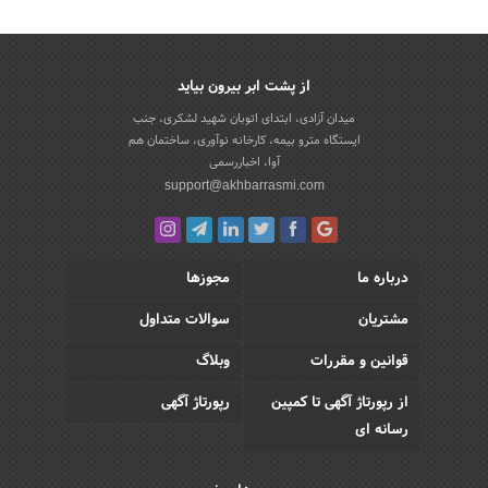
از پشت ابر بیرون بیاید
میدان آزادی، ابتدای اتوبان شهید لشکری، جنب
ایستگاه مترو بیمه، کارخانه نوآوری، ساختمان هم
آوا، اخباررسمی
support@akhbarrasmi.com
درباره ما
مجوزها
مشتریان
سوالات متداول
قوانین و مقررات
وبلاگ
از رپورتاژ آگهی تا کمپین
رپورتاژ آگهی
رسانه ای