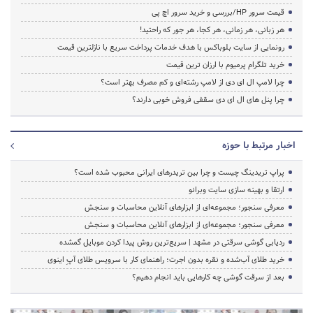
قیمت سرور HP/بررسی و خرید سرور اچ پی
هر زبانی، هر زمانی، هر کجا، هر جور که راحتید!
رونمایی از سایت بلوباکس با هدف خدمات پرداخت سریع با نازلترین قیمت
خرید تلگرام پرمیوم با ارزان ترین قیمت
چرا لامپ ال ای دی از لامپ رشته‌ای و کم مصرف بهتر است؟
چرا پنل های ال ای دی سقفی فروش خوبی دارند؟
اخبار مرتبط با حوزه
پراپ تریدینگ چیست و چرا بین تریدرهای ایرانی محبوب شده است؟
ارتقا و بهینه سازی سایت وبرانو
معرفی سنجور؛ مجموعه‌ای از ابزارهای آنلاین محاسبات و سنجش
معرفی سنجور؛ مجموعه‌ای از ابزارهای آنلاین محاسبات و سنجش
ردیابی گوشی سرقتی در مشهد | سریع‌ترین روش پیدا کردن موبایل گمشده
خرید طلای آب‌شده و نقره بدون اجرت؛ راهنمای کار با سرویس طلای آپِ اینوی
بعد از سرقت گوشی چه کارهایی باید انجام دهیم؟