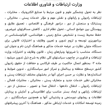
وزارت ارتباطات و فناوری اطلاعات
نظر به تحول چشمگیر علوم و فنون مرتبط با صنایع الکترونیک ، مخابرات ،
ارتباطات رادیوئی و رایانه‎ای و نقش مهم و مؤثر خدمات پستی ، مخابراتی ،
پست‎بانک و سنجش از دور ، درامور فرهنگی و اقتصادی ، تعمیق علایق و
پیوستگی بین جوامع انسانی ، تحول نظام اداری ، کاهش مسافرتهای غیرضرور،
حفظ محیط زیست و تشخیص منابع زمینی ، هواشناسی، اقیانوس‎شناسی در
برنامه‎ریزی توسعه و لزوم تدوین و تعیین وظایف و اختیارات قانونی برای
دستگاه متولی نظارت بر عرضه خدمات مذکور و هماهنگ کردن نام و عنوان این
دستگاه، متناسب با ضرورتها ونیازهای زمان ، قانون وظایف و اختیارات وزارت
ارتباطات و فناوری در چاچوب سیاستهای کلی نظام به شرح ذیل تدوین می‎شود :
ماده 2- بمنظور اعمال حاکمیت بر طیف فرکانس و حفاظت از حقوق رادیوئی
کشور درسطح منطقه و بین‎الملل و تمرکز امور سیاستگذاری ، تدوین ضوابط و
استانداردها و نظارت بر حسن اجرای آنها در بخشهای مختلف ارتباطات پستی و
مخابراتی نظیر خدمات جدید و متعارف پستی ، مخابراتی ، مخابرات فضائی ،
ارتباطات رادیوئی ، انتقال داده‎ها ، انتقال صدا و تصویر ، سنجش از دور ،
ارتباطات رایانه‎ی و ایجاد بستر مناسب برای اطلاع‎رسانی و آمایش و پردازش
اطلاعات و روشهای دورسنجی و پشتیبانی آنها و همچنین سیاستگذاری ، در
زمینه توسعه امکانات و خدمات ارتباطی مذکور ، هماهنگ با آخرین پیشرفتهای