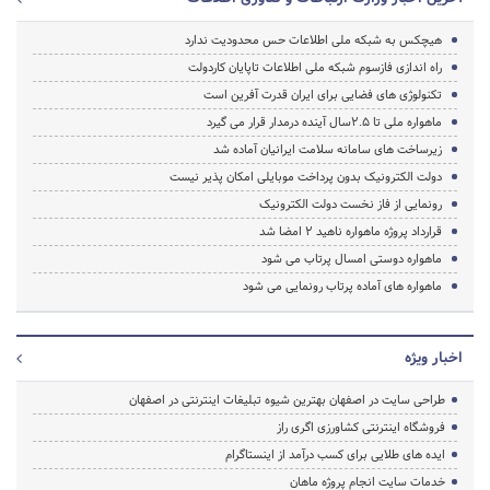
هیچکس به شبکه ملی اطلاعات حس محدودیت ندارد
راه اندازی فازسوم شبکه ملی اطلاعات تاپایان کاردولت
تکنولوژی های فضایی برای ایران قدرت آفرین است
ماهواره ملی تا 2.5سال آینده درمدار قرار می گیرد
زیرساخت های سامانه سلامت ایرانیان آماده شد
دولت الکترونیک بدون پرداخت موبایلی امکان پذیر نیست
رونمایی از فاز نخست دولت الکترونیک
قرارداد پروژه ماهواره ناهید 2 امضا شد
ماهواره دوستی امسال پرتاب می شود
ماهواره های آماده پرتاب رونمایی می شود
اخبار ویژه
طراحی سایت در اصفهان بهترین شیوه تبلیغات اینترنتی در اصفهان
فروشگاه اینترنتی کشاورزی اگری راز
ایده های طلایی برای کسب درآمد از اینستاگرام
خدمات سایت انجام پروژه ماهان