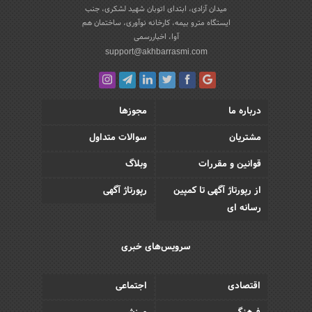
میدان آزادی، ابتدای اتوبان شهید لشکری، جنب
ایستگاه مترو بیمه، کارخانه نوآوری، ساختمان هم
آوا، اخباررسمی
support@akhbarrasmi.com
درباره ما
مجوزها
مشتریان
سوالات متداول
قوانین و مقررات
وبلاگ
از رپورتاژ آگهی تا کمپین
رپورتاژ آگهی
رسانه ای
سرویس‌های خبری
اقتصادی
اجتماعی