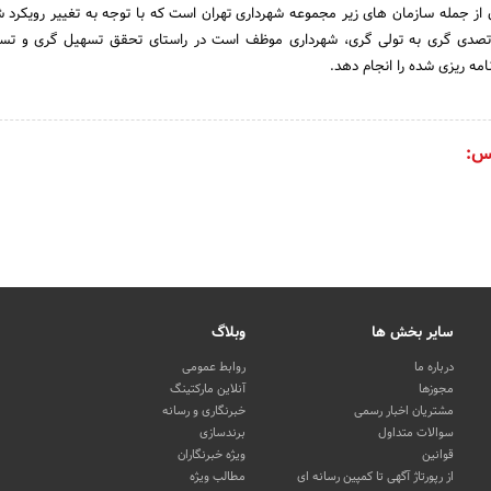
از جمله سازمان های زیر مجموعه شهرداری تهران است که با توجه به تغییر رویکرد ش
 تصدی گری به تولی گری، شهرداری موظف است در راستای تحقق تسهیل گری و تسری
مه ریزی شده را انجام دهد.
س:
سایر بخش ها
وبلاگ
درباره ما
روابط عمومی
مجوزها
آنلاین مارکتینگ
مشتریان اخبار رسمی
خبرنگاری و رسانه
سوالات متداول
برندسازی
قوانین
ویژه خبرنگاران
از رپورتاژ آگهی تا کمپین رسانه ای
مطالب ویژه