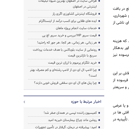
طراحی سایت در اصفهان بهترین شیوه تبلیغات
اینترنتی در اصفهان
برای 5 هزار واحد مسکونی واقع در بافت
فروشگاه اینترنتی کشاورزی اگری راز
 شهرداری،
ایده های طلایی برای کسب درآمد از اینستاگرام
ی ناشی از
خدمات سایت انجام پروژه ماهان
قیمت سرور HP/بررسی و خرید سرور اچ پی
 که هزینه
هر زبانی، هر زمانی، هر کجا، هر جور که راحتید!
ور بدهکار
رونمایی از سایت بلوباکس با هدف خدمات پرداخت
سوده نیز
سریع با نازلترین قیمت
خرید تلگرام پرمیوم با ارزان ترین قیمت
چرا لامپ ال ای دی از لامپ رشته‌ای و کم مصرف بهتر
اش بر این
است؟
رسوده از
چرا پنل های ال ای دی سقفی فروش خوبی دارند؟
 و سریعتر
اخبار مرتبط با حوزه
 یا عرضی
فتی ها در
کمیسیون راننده تپسی در همدان صفر شد!
أییدیه در
روشن ماند چراغ بیمارستان خیریه امید
امید؛ پیشرفته در درمان، گرفتار در تأمین تجهیزات