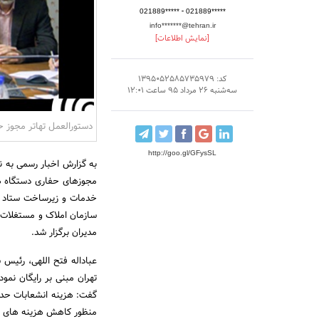
-
021889*****
021889*****
info*******@tehran.ir
[نمایش اطلاعات]
کد: 1395052585735979
سه‌شنبه 26 مرداد 95 ساعت 12:01
دستورالعمل تهاتر مجوز 
http://goo.gl/GFysSL
به گزارش اخبار رسمی به ن
مجوزهای حفاری دستگاه ها
خدمات و زیرساخت ستاد بازآ
سازمان املاک و مستغلات، 
مدیران برگزار شد.
عباداله فتح اللهی، رئیس 
تهران مبنی بر رایگان نم
منظور کاهش هزینه های س