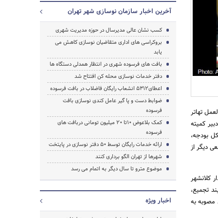
آخرین اخبار سازمان نوسازی شهر تهران
کسب نشان عالی مدیرسال در حوزه مدیریت شهری
بروکراسی های اداری متقاضیان نوسازی کاهش می
یابد
بافت های فرسوده شهری در انتظار همدلی دستگاه ها
دفتر خدمات نوسازی محله کن افتتاح شد
جستجو
اعطای5312 انشعاب رایگان فاضلاب در بافت فرسوده
ضوابط دست و پا گیر عامل کندی نوسازی بافت
فرسوده
عمل تهاتر
کمک بلاعوض 10تا 20 میلیون تومانی دربافت های
بیر کمیته
فرسوده
 کل بودجه،
ارائه خدمات رایگان توسط 50 دفتر نوسازی در پایتخت
ی دیگر از
شهرها از تهران الگو برداری کنند
موضوع مترو تا سال دیگر به اتمام می رسد
ر کلانشهر
ند تجمیع،
اخبار ویژه
این مصوبه به