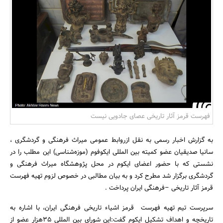
بانک، بیمه و سرمایه
مسکن و ساختمان
فهرست قرمز آثار تاریخی عصای جادویی نیست
به گزارش اخبار رسمی به نقل ازروابط عمومی میراث فرهنگی و گردشگری ،
سانیا صدیقیان عضو کمیته بین المللی ایکوفوم (موزه‌شناسی) این مطلب را در
نشستی که با حضور اعضای ایکوم در محل پژوهشگاه میراث فرهنگی و
گردشگری برگزار شد مطرح کرد و به بیان مطالبی در خصوص لزوم تهیه فهرست
قرمز آثار تاریخی –فرهنگی ایران پرداخت .
سرپرست تیم تهیه فهرست قرمز اشیاء تاریخی فرهنگی ایران، با اشاره به
تاریخچه و اهداف تشکیل ایکوم گفت:این شورای بین المللی 35هزار عضو از