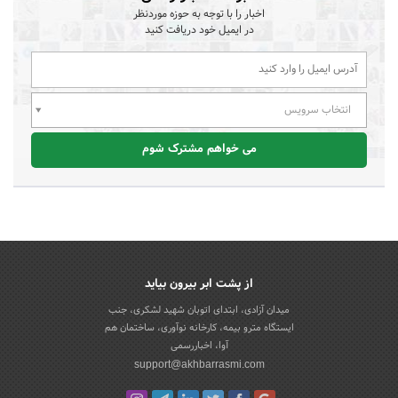
اخبار را با توجه به حوزه موردنظر
در ایمیل خود دریافت کنید
انتخاب سرویس
می خواهم مشترک شوم
از پشت ابر بیرون بیاید
میدان آزادی، ابتدای اتوبان شهید لشکری، جنب
ایستگاه مترو بیمه، کارخانه نوآوری، ساختمان هم
آوا، اخباررسمی
support@akhbarrasmi.com