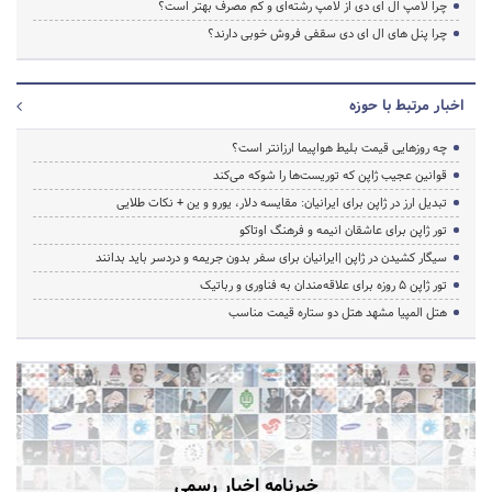
چرا لامپ ال ای دی از لامپ رشته‌ای و کم مصرف بهتر است؟
چرا پنل های ال ای دی سقفی فروش خوبی دارند؟
اخبار مرتبط با حوزه
چه روزهایی قیمت بلیط هواپیما ارزانتر است؟
قوانین عجیب ژاپن که توریست‌ها را شوکه می‌کند
تبدیل ارز در ژاپن برای ایرانیان: مقایسه دلار، یورو و ین + نکات طلایی
تور ژاپن برای عاشقان انیمه و فرهنگ اوتاکو
سیگار کشیدن در ژاپن |ایرانیان برای سفر بدون جریمه و دردسر باید بدانند
تور ژاپن ۵ روزه برای علاقه‌مندان به فناوری و رباتیک
هتل المپیا مشهد هتل دو ستاره قیمت مناسب
خبرنامه اخبار رسمی