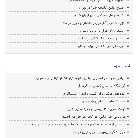
افتتاح اولین "باغچه خبر" در تهران
اتوبوس های سوندی برای تهران گردی
فهرست قرمز آثار تاریخی عصای جادویی نیست
اشتغال 140 هزار زن تا پایان سال
بازار تهران؛ قلب گردشگری پایتخت
دوره های موزه شناسی ویژه کودکان
اخبار ویژه
طراحی سایت در اصفهان بهترین شیوه تبلیغات اینترنتی در اصفهان
فروشگاه اینترنتی کشاورزی اگری راز
ایده های طلایی برای کسب درآمد از اینستاگرام
خدمات سایت انجام پروژه ماهان
قیمت سرور HP/بررسی و خرید سرور اچ پی
هر زبانی، هر زمانی، هر کجا، هر جور که راحتید!
رونمایی از سایت بلوباکس با هدف خدمات پرداخت سریع با نازلترین قیمت
خرید تلگرام پرمیوم با ارزان ترین قیمت