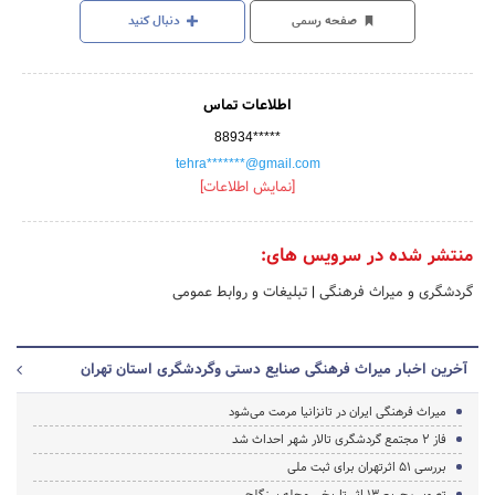
صفحه رسمی
دنبال کنید
اطلاعات تماس
88934*****
tehra*******@gmail.com
[نمایش اطلاعات]
منتشر شده در سرویس های:
گردشگری و میراث فرهنگی
|
تبلیغات و روابط عمومی
آخرین اخبار میراث فرهنگی صنایع دستی وگردشگری استان تهران
میراث فرهنگی ایران در تانزانیا مرمت می‌شود
فاز 2 مجتمع گردشگری تالار شهر احداث شد
بررسی 51 اثرتهران برای ثبت ملی
تصویب حریم 13 اثر تاریخی محله سنگلج