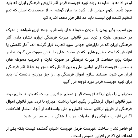
او در ادامه با اشاره به روند تهیه فهرست قرمز آثار تاریخی فرهنگی ایران که باید
مورد تأیید ایکوم جهانی قرار گیرد به بیان گوشه ای از موضوعات اصلی که تیم
تنظیم کننده این لیست باید مد نظر قرار دهد، اشاره کرد .
وی آسیب پذیر بودن یا نبودن محوطه های باستانی، جمع آوری شواهد و مدرک
در خصوص غارت و تردد غیر قانونی میراث فرهنگی ایران، نشان دادن آثار
فرهنگی ایران که در بازارهای جهانی مورد تجارت قرار گرفته اند، آمار کاهش یا
افزایش کیفیت حفاری های که در سایت های باستانی صورت می گیرد، تدابیر
دولت برای حفاظت از میراث فرهنگی در صورت غارت و تخریب محوطه های
باستانی، فهرست نگاری قوانین ملی و بین المللی که منجر به حفظ آثار فرهنگی
ایران می شود، مستند سازی اموال فرهنگی و... را جز مواردی دانست که باید
برای تهیه فهرست قرمز مورد توجه قرار گیرد .
صدیقیان با بیان اینکه فهرست قرمز عصای جادویی نیست که بتواند جلوی تردد
غیر قانونی اموال فرهنگی را بگیرد اظها رداشت :مبارزه با تردد غیر قانونی اموال
فرهنگی از طریق ارتقای اسناد قانونی و ملی واستفاده از آنها، انتشار اطلاعات،
آگاهی افزایی، جلوگیری از صادرات اموال فرهنگی و... میسر می شود.
او خاطر نشان ساخت :فهرست قرمز، فهرست اشیای گمشده نیست بلکه یکی از
اهداف آن آگاهی افزایی عمومی است .