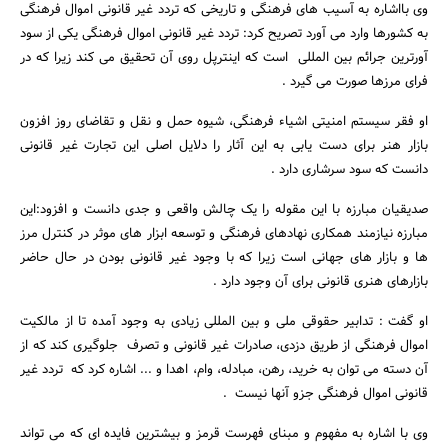
جستجو
وی بااشاره به آسیب های فرهنگی و تاریخی که تردد غیر قانونی اموال فرهنگی
به کشورها وارد می آورد تصریح کرد: تردد غیر قانونی اموال فرهنگی یکی از سود
آورترین جرائم بین المللی است که اینترپل روی آن تحقیق می کند زیرا که در
فرای مرزها صورت می گیرد .
او فقر سیستم امنیتی اشیاء فرهنگی، شیوه حمل و نقل و تقاضای روز افزون
بازار هنر برای دست یابی به این آثار را دلایل اصلی این تجارت غیر قانونی
دانست که سود سرشاری دارد .
صدیقیان مبارزه با این مقوله را یک چالش واقعی و جدی دانست و افزود:این
مبارزه نیازمند همکاری نهادهای فرهنگی و توسعه ابزار های موثر در کنترل مرز
ها و بازار های جهانی است زیرا که با وجود غیر قانونی بودن در حال حاضر
بازارهای هنری قانونی برای آن وجود دارد .
او گفت : تدابیر حقوقی ملی و بین المللی زیادی به وجود آمده تا از مالکیت
اموال فرهنگی از طریق دزدی، صادرات غیر قانونی و تصرف جلوگیری کند که از
آن دسته می توان به خرید، رهن، مبادله، وام، اهدا و ... اشاره کرد که تردد غیر
قانونی اموال فرهنگی جزو آنها نیست .
وی با اشاره به مفهوم و مبنای فهرست قرمز و بیشترین فایده ای که می تواند