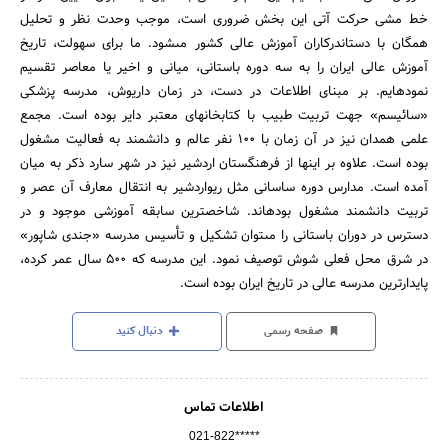
خط مشى حرکت آتى این بخش ضرورى است، موجب وحدت نظر و تحلیل
همگان با دست‏اندرکاران آموزش عالى کشور مى‏شود. ما براى سهولت، تاریخ
آموزش عالى ایران را به سه دوره باستانى، میانى و اخیر یا معاصر تقسیم
نموده‏ایم. بر مبناى اطلاعات در دست، در زمان داریوش، مدرسه پزشکى
«سائیسم» جهت تربیت طبیب با کتابخانه‏اى معتبر دایر بوده است. مجمع
علمى همدان نیز در آن زمان با 100 نفر عالم و دانشمند به فعالیت مشغول
بوده است. علاوه بر اینها از فرهنگستان اردشیر نیز در شهر سارد ذکر به میان
آمده است. مدارس دوره ساسانى مثل ریواردشیر به انتقال معارف آن عصر و
تربیت دانشمند مشغول بوده‏اند. شاخص‏ترین سابقه آموزشى موجود و در
دسترس در دوران باستانى را مى‏توان تشکیل و تأسیس مدرسه «جندى شاپور»
در شرق محل فعلى شوش توصیف نمود. این مدرسه که 500 سال عمر کرده،
پایدارترین مدرسه عالى در تاریخ ایران بوده است.
صفحه رسمی
دنبال کنید
اطلاعات تماس
021-822*****