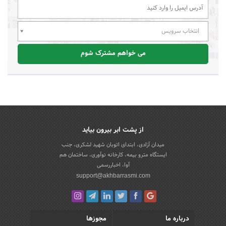
انتخاب سرویس
می خواهم مشترک شوم
از پشت ابر بیرون بیاید
میدان آزادی، ابتدای اتوبان شهید لشکری، جنب
ایستگاه مترو بیمه، کارخانه نوآوری، ساختمان هم
آوا، اخباررسمی
support@akhbarrasmi.com
درباره ما
مجوزها