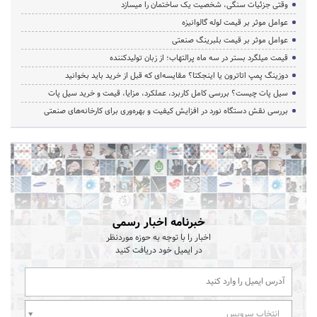
وقتی جزئیات سنگی، شخصیت یک ساختمان را میسازد
عوامل موثر بر قیمت لوله گالوانیزه
عوامل موثر بر قیمت بلبرینگ صنعتی
قیمت میلگرد بستر در سه ماه پرالتهاب؛ از زبان تولیدکننده
دوزینگ پمپ اتاترون یا اینجکتا؟ مقایسه‌ای که قبل از خرید باید بخوانید
سیل پات چیست؟ بررسی کامل کاربرد، عملکرد، مزایا، قیمت و خرید سیل پات
بررسی نقش دستگاه نورد در افزایش کیفیت و بهره‌وری برای کارخانه‌های صنعتی
خبرنامه اخبار رسمی
اخبار را با توجه به حوزه موردنظر
در ایمیل خود دریافت کنید
انتخاب سرویس