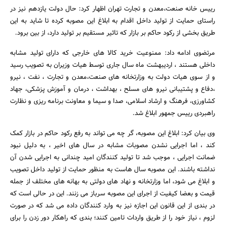
رییس خانه صنعت،معدن و تجارت تهران اظهار کرد: حال دولت یازدهم نیز در
راستای حمایت از تولید داخل اقدام به ابلاغ این مصوبه کرده تا شاید به این
طریق بخشی از رکود حاکم بر بازار که تاثیر مستقیم بر تولید دارد، از بین برود.
مرتضوی ادامه داد: ممنوعیت خرید کالا های خارجی که دارای تولید مشابه
داخلی هستند ، اردیبهشت ماه سال جاری توسط هیات وزیران به تصویب رسید
و از سوی هیات دولت به وزارتخانه های صنعت،معدن و تجارت ، نفت ، نیرو
،دفاع و پشتیبانی نیرو های مسلح ، بهداشت ، درمان و آموزش پزشکی، جهاد
کشاورزی، فرهنگ و ارشاد اسلامی، صدا و سیما و معاونت برنامه ریزی و نظارت
راهبردی رییس جمهور ابلاغ شد.
جستجو
وی بیان کرد: ابلاغ این مصوبه، گر چه می تواند به رفع رکود حاکم در بازار کمک
کند ، اما اجرایی نشدن مصوبات مشابه در سال های اخیر ، به دلیل نبود
ضمانت اجرایی ، موجب شد تا تولید کنندگان امید چندانی به اجرایی شدن آن
نداشته باشند. این مصوبه سال هاست به منظور حمایت از تولید داخل تصویب
و ابلاغ می شود، اما وزارتخانه و نهاد های دولتی به بهانه های مختلف از جمله
قیمت و بعضا کیفیت از اجرای این مصوبه سرباز می زنند. این در حالی است که
در بندی از این قانون این اجازه نیز به وارد کنندگان داده می شد که در صورت
لزوم ، نیاز خود را از طریق واردات تامین کنند؛ بندی که راهکار دور زدن را برای