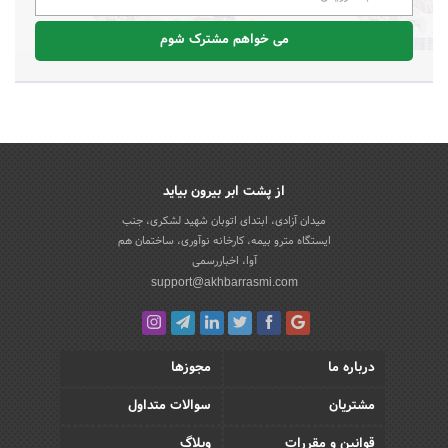
می خواهم مشترک شوم
از پشت ابر بیرون بیاید
میدان آزادی، ابتدای اتوبان شهید لشکری، جنب
ایستگاه مترو بیمه، کارخانه نوآوری، ساختمان هم
آوا، اخباررسمی
support@akhbarrasmi.com
درباره ما
مجوزها
مشتریان
سوالات متداول
قوانین و مقررات
وبلاگ