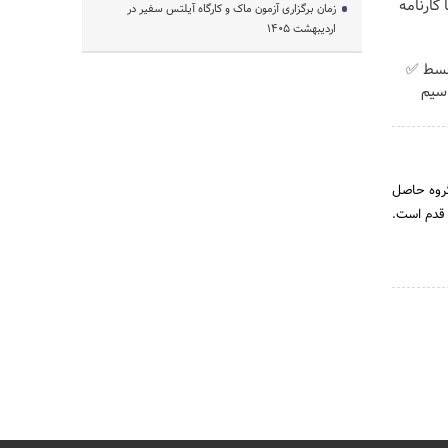
کارنامه
زمان برگزاری آزمون ماک و کارگاه آیلتس سفیر در
اردیبهشت 1405
پیش پرداخت در 4 قسط ✅
 + سیم
ین گروه حاصل
ت قدم است.