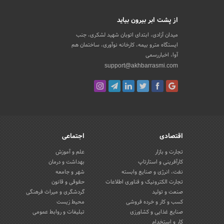
از پشت ابر بیرون بیاید
میدان آزادی، ابتدای اتوبان شهید لشکری، جنب
ایستگاه مترو بیمه، کارخانه نوآوری، ساختمان هم
آوا، اخباررسمی
support@akhbarrasmi.com
اقتصادی
اجتماعی
تجارت و بازار
علم و آموزش
کارآفرینی و استارتاپ
بهداشت و درمان
نفت، انرژی و صنایع وابسته
شهر و جامعه
تجارت الکترونیک و فناوری اطلاعات
حقوقی و قانون
صنعت و تولید
گردشگری و میراث فرهنگی
کسب و کار و خرده فروشی
محیط زیست
صنایع غذایی و کشاورزی
تبلیغات و روابط عمومی
کار و استخدام