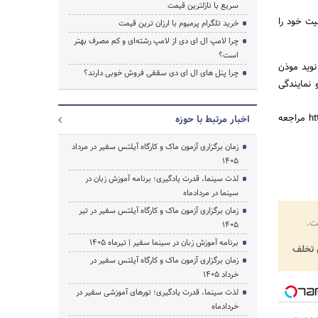
سریع با نازلترین قیمت
یت خود را
خرید تلگرام پرمیوم با ارزان ترین قیمت
چرا لامپ ال ای دی از لامپ رشته‌ای و کم مصرف بهتر
است؟
نوید موذن
چرا پنل های ال ای دی سقفی فروش خوبی دارند؟
نمایندگی
علاقه مندان می‌توانند جهت کسب اطلاعات بیشتر به وبسایت رویداد تیم فایندر به نشانی http://teamfinder.ir مراجعه
اخبار مرتبط با حوزه
زمان برگزاری آزمون ماک و کارگاه آیلتس سفیر در مرداد
1405
لذت سینما، قدرت یادگیری؛ برنامه آموزش زبان در
سینما در مردادماه
زمان برگزاری آزمون ماک و کارگاه آیلتس سفیر در تیر
ت.
1405
برنامه آموزش زبان در سینما سفیر | تیرماه ۱۴۰۵
تخلف
زمان برگزاری آزمون ماک و کارگاه آیلتس سفیر در
خرداد 1405
لذت سینما، قدرت یادگیری؛ تورهای آموزشی سفیر در
خردادماه