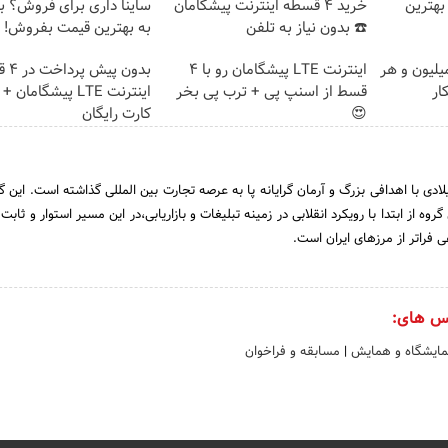
بهترین
خرید 4 قسطه اینترنت پیشگامان
ساینا داری برای فروش؟ با 
☎️ بدون نیاز به تلفن
به بهترین قیمت بفروش!
تغییره😍😍 با 10 میلیون و هر
اینترنت LTE پیشگامان رو با 4
بدون 
ار
قسط از اسنپ پی + ترب پی بخر
اینترنت LTE پیشگامان
😍
کارت رایگان
ه بی تم درسال 2012میلادی با اهدافی بزرگ و آرمان گرایانه پا به عرصه تجارت بین المللی گذاشته است. ا
وه از ابتدا با رویکرد انقلابی در زمینه تبلیغات و بازاریابی،در این مسیر استوار و ثاب
فراتر از مرزهای ایران است.
س های:
نمایشگاه و همایش
|
مسابقه و فراخوان