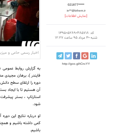
021877*****
in**@bthem.ir
[نمایش اطلاعات]
کد: 1395052890485718
شنبه 30 مرداد 95 ساعت 12:27
اخبار رسمی حامی و میزبا
http://goo.gl/tCncYY
به گزارش روابط عمومی 
فایندر )، برهان مجیدی مد
دوره را ارتقای سطح دانش ا
استارتاپ ، بستر پیشرفت
شود.
او درباره نتایج این دوره
کمی داشته باشیم و همچنی
باشیم.