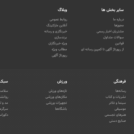
سایر بخش ها
وبلاگ
درباره ما
روابط عمومی
مجوزها
آنلاین مارکتینگ
مشتریان اخبار رسمی
خبرنگاری و رسانه
سوالات متداول
برندسازی
قوانین
ویژه خبرنگاران
از رپورتاژ آگهی تا کمپین رسانه ای
مطالب ویژه
رپورتاژ آگهی
فرهنگی
ورزش
سبک 
رسانه‌ها
تازه‌های ورزش
سلامت 
نشریات و کتاب
مکان‌های ورزشی
روانشن
سینما و تئاتر
تجهیزات ورزشی
مد و ل
موسیقی
باشگاه‌ها
سرگرمی
هنرهای تجسمی
دکوراس
صنایع دستی