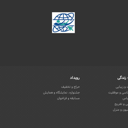
زندگی
رویداد
و زیبایی
حراج و تخفیف
اسی و موفقیت
جشنواره، نمایشگاه و همایش
باس
مسابقه و فراخوان
 و تفریح
یون و منزل