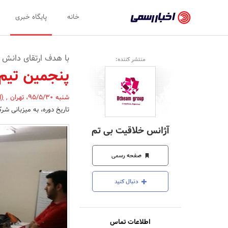
اخبار
خانه
پایگاه خبری
رسمی
-
با هدف ارتقای دانش اس
منتشر کننده:
اخبار
پنجمین تیم 
تایید
شنبه 95/5/30
،
تهران
,
(ا
شده
تاریخ دوره، به میزبانی شر
شرکت‌ها،
آژانس خلاقیت بی تم
سازمان‌ها
و
صفحه رسمی
روابط
دنبال کنید
عمومی‌ها
اطلاعات تماس