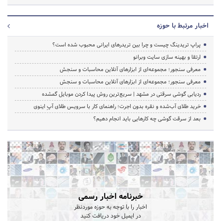
اخبار مرتبط با حوزه
پراپ تریدینگ چیست و چرا بین تریدرهای ایرانی محبوب شده است؟
ارتقا و بهینه سازی سایت وبرانو
معرفی سنجور؛ مجموعه‌ای از ابزارهای آنلاین محاسبات و سنجش
معرفی سنجور؛ مجموعه‌ای از ابزارهای آنلاین محاسبات و سنجش
ردیابی گوشی سرقتی در مشهد | سریع‌ترین روش پیدا کردن موبایل گمشده
خرید طلای آب‌شده و نقره بدون اجرت؛ راهنمای کار با سرویس طلای آپِ اینوی
بعد از سرقت گوشی چه کارهایی باید انجام دهیم؟
خبرنامه اخبار رسمی
اخبار را با توجه به حوزه موردنظر
در ایمیل خود دریافت کنید