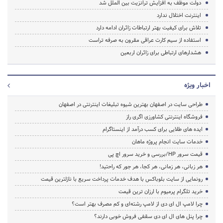
دولت موظف به افزایش ترانزیت بین الملل شد
اینترنت اختلال ندارد
تلاش برای کیفیت بهتر ارتباطات زائران ادامه دارد
استفاده از سیم کارت عراقی مقرون به صرفه تراست
هشدارهای ارتباطی برای زائران اربعین
اخبار ویژه
طراحی سایت در اصفهان بهترین شیوه تبلیغات اینترنتی در اصفهان
فروشگاه اینترنتی کشاورزی اگری راز
ایده های طلایی برای کسب درآمد از اینستاگرام
خدمات سایت انجام پروژه ماهان
قیمت سرور HP/بررسی و خرید سرور اچ پی
هر زبانی، هر زمانی، هر کجا، هر جور که راحتید!
رونمایی از سایت بلوباکس با هدف خدمات پرداخت سریع با نازلترین قیمت
خرید تلگرام پرمیوم با ارزان ترین قیمت
چرا لامپ ال ای دی از لامپ رشته‌ای و کم مصرف بهتر است؟
چرا پنل های ال ای دی سقفی فروش خوبی دارند؟