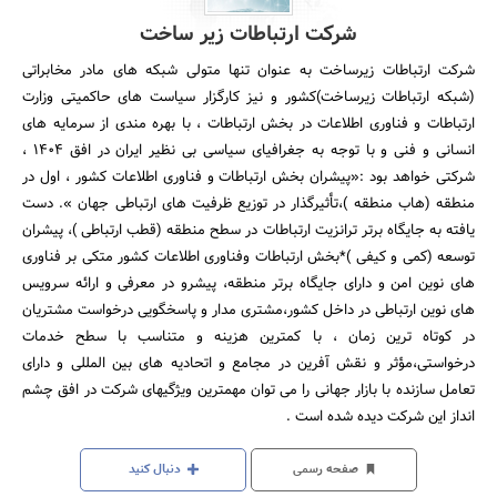
شرکت ارتباطات زیر ساخت
شرکت ارتباطات زیرساخت به عنوان تنها متولی شبکه های مادر مخابراتی
(شبکه ارتباطات زیرساخت)کشور و نیز کارگزار سیاست های حاکمیتی وزارت
ارتباطات و فناوری اطلاعات در بخش ارتباطات ، با بهره مندی از سرمایه های
انسانی و فنی و با توجه به جغرافیای سیاسی بی نظیر ایران در افق 1404 ،
شرکتی خواهد بود :«پیشران بخش ارتباطات و فناوری اطلاعات کشور ، اول در
منطقه (هاب منطقه )،تأثیرگذار در توزیع ظرفیت های ارتباطی جهان ». دست
یافته به جایگاه برتر ترانزیت ارتباطات در سطح منطقه (قطب ارتباطی )، پیشران
توسعه (کمی و کیفی )*بخش ارتباطات وفناوری اطلاعات کشور متکی بر فناوری
های نوین امن و دارای جایگاه برتر منطقه، پیشرو در معرفی و ارائه سرویس
های نوین ارتباطی در داخل کشور،مشتری مدار و پاسخگویی درخواست مشتریان
در کوتاه ترین زمان ، با کمترین هزینه و متناسب با سطح خدمات
درخواستی،مؤثر و نقش آفرین در مجامع و اتحادیه های بین المللی و دارای
تعامل سازنده با بازار جهانی را می توان مهمترین ویژگیهای شرکت در افق چشم
انداز این شرکت دیده شده است .
صفحه رسمی
دنبال کنید