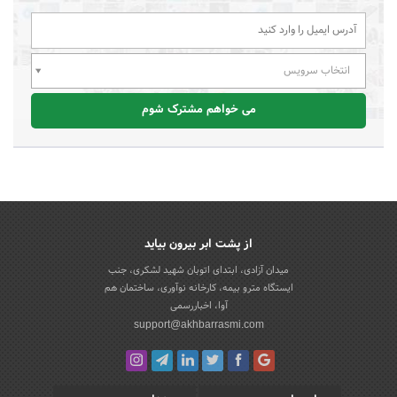
انتخاب سرویس
می خواهم مشترک شوم
از پشت ابر بیرون بیاید
میدان آزادی، ابتدای اتوبان شهید لشکری، جنب
ایستگاه مترو بیمه، کارخانه نوآوری، ساختمان هم
آوا، اخباررسمی
support@akhbarrasmi.com