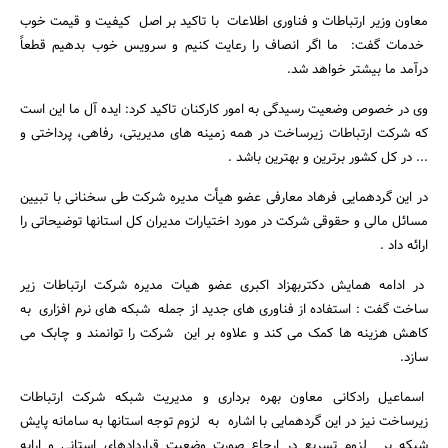
معاون وزیر ارتباطات و فناوری اطلاعات با تاکید بر اصل کیفیت و قیمت خوب
خدمات گفت: ما اگر انصاف را رعایت کنیم و سرویس خوب بدهیم قطعاً
درآمد ما بیشتر خواهد شد.
وی در خصوص وضعیت رسیدگی به امور کارکنان تاکید کرد: ایده آل ما این است
که شرکت ارتباطات زیرساخت در همه زمینه های مدیریتی، رفاهی، پرداختی و
... در کل کشور برترین و بهترین باشد .
در این گردهمایی فرهاد معارفی عضو هیأت مدیره شرکت طی سخنانی با تبیین
مسائل مالی و حقوقی شرکت در مورد اختیارات مدیران کل استانها توضیحاتی را
ارائه داد .
در ادامه همایش دکتربهزاد اکبری عضو هیات مدیره شرکت ارتباطات زیر
ساخت گفت : استفاده از فناوری های جدید از جمله شبکه های نرم افزاری به
کاهش هزینه ها کمک می کند و علاوه بر این شرکت را توانمند و چابک می
سازد.
اسماعیل رادکانی معاون بهره برداری و مدیریت شبکه شرکت ارتباطات
زیرساخت نیز در این گردهمایی با اشاره به لزوم توجه استانها به سامانه پایش
شبکه بر لزوم تسریع در ارجاع صورت وضعیت قراردادهای استانی و ارایه