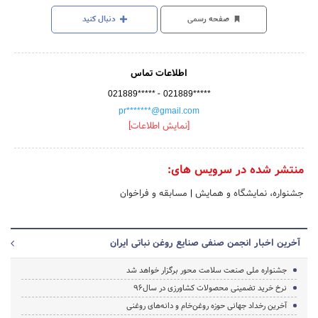
صفحه رسمی
دنبال کنید
اطلاعات تماس
-
021889*****
021889*****
pr*******@gmail.com
[نمایش اطلاعات]
منتشر شده در سرویس های:
جشنواره، نمایشگاه و همایش
|
مسابقه و فراخوان
آخرین اخبار انجمن صنفی صنایع روغن نباتی ایران
جشنواره ملی صنعت سلامت محور برگزار خواهد شد
نرخ خرید تضمینی محصولات کشاورزی در سال۹۶
آخرین رخداد جهانی حوزه روغن‌خام و دانه‌های روغنی