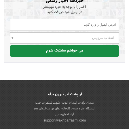
خبرنامه اخبار رسمی
اخبار را با توجه به حوزه موردنظر
در ایمیل خود دریافت کنید
انتخاب سرویس
می خواهم مشترک شوم
از پشت ابر بیرون بیاید
میدان آزادی، ابتدای اتوبان شهید لشکری، جنب
ایستگاه مترو بیمه، کارخانه نوآوری، ساختمان هم
آوا، اخباررسمی
support@akhbarrasmi.com