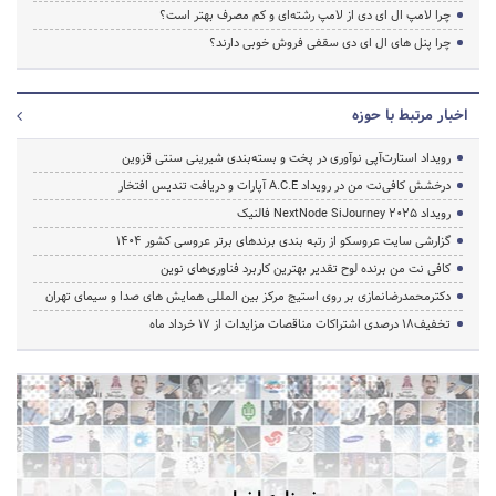
چرا لامپ ال ای دی از لامپ رشته‌ای و کم مصرف بهتر است؟
چرا پنل های ال ای دی سقفی فروش خوبی دارند؟
اخبار مرتبط با حوزه
رویداد استارت‌آپی نوآوری در پخت و بسته‌بندی شیرینی سنتی قزوین
درخشش کافی‌نت من در رویداد A.C.E آپارات و دریافت تندیس افتخار
رویداد NextNode SiJourney 2025 فالنیک
گزارشی سایت عروسکو از رتبه بندی برندهای برتر عروسی کشور 1404
کافی نت من برنده لوح تقدیر بهترین کاربرد فناوری‌های نوین
دکترمحمدرضانمازی بر روی استیج مرکز بین المللی همایش های صدا و سیمای تهران
تخفیف‌18 درصدی اشتراکات مناقصات مزایدات از 17 خرداد ماه