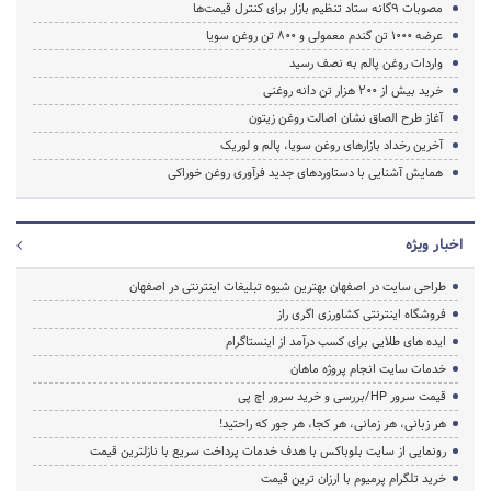
مصوبات ۹گانه ستاد تنظیم بازار برای کنترل قیمت‌ها
عرضه ۱۰۰۰ تن گندم معمولی و ۸۰۰ تن روغن سویا
واردات روغن پالم به نصف رسید
خرید بیش از ۲۰۰ هزار تن دانه روغنی
آغاز طرح الصاق نشان اصالت روغن زیتون
آخرین رخداد بازارهای روغن سویا، پالم و لوریک
همایش آشنایی با دستاوردهای جدید فرآوری روغن خوراکی
اخبار ویژه
طراحی سایت در اصفهان بهترین شیوه تبلیغات اینترنتی در اصفهان
فروشگاه اینترنتی کشاورزی اگری راز
ایده های طلایی برای کسب درآمد از اینستاگرام
خدمات سایت انجام پروژه ماهان
قیمت سرور HP/بررسی و خرید سرور اچ پی
هر زبانی، هر زمانی، هر کجا، هر جور که راحتید!
رونمایی از سایت بلوباکس با هدف خدمات پرداخت سریع با نازلترین قیمت
خرید تلگرام پرمیوم با ارزان ترین قیمت