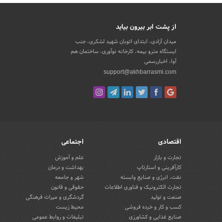
از پشت ابر بیرون بیاید
میدان آزادی، ابتدای اتوبان شهید لشکری، جنب
ایستگاه مترو بیمه، کارخانه نوآوری، ساختمان هم
آوا، اخباررسمی
support@akhbarrasmi.com
اقتصادی
اجتماعی
تجارت و بازار
علم و آموزش
کارآفرینی و استارتاپ
بهداشت و درمان
نفت، انرژی و صنایع وابسته
شهر و جامعه
تجارت الکترونیک و فناوری اطلاعات
حقوقی و قانون
صنعت و تولید
گردشگری و میراث فرهنگی
کسب و کار و خرده فروشی
محیط زیست
صنایع غذایی و کشاورزی
تبلیغات و روابط عمومی