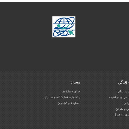
زندگی
رویداد
و زیبایی
حراج و تخفیف
اسی و موفقیت
جشنواره، نمایشگاه و همایش
باس
مسابقه و فراخوان
 و تفریح
یون و منزل