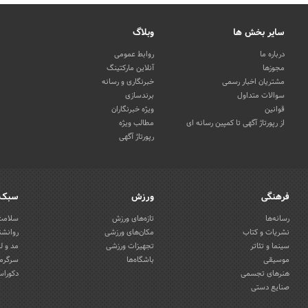
سایر بخش ها
وبلاگ
درباره ما
روابط عمومی
مجوزها
آنلاین مارکتینگ
مشتریان اخبار رسمی
خبرنگاری و رسانه
سوالات متداول
برندسازی
قوانین
ویژه خبرنگاران
از رپورتاژ آگهی تا کمپین رسانه ای
مطالب ویژه
رپورتاژ آگهی
فرهنگی
ورزش
سبک 
رسانه‌ها
تازه‌های ورزش
سلامت 
نشریات و کتاب
مکان‌های ورزشی
روانشن
سینما و تئاتر
تجهیزات ورزشی
مد و ل
موسیقی
باشگاه‌ها
سرگرمی
هنرهای تجسمی
دکوراس
صنایع دستی