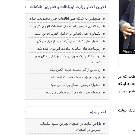
آخرین اخبار وزارت ارتباطات و فناوری اطلاعات
هیچکس به شبکه ملی اطلاعات حس محدودیت ندارد
راه اندازی فازسوم شبکه ملی اطلاعات تاپایان کاردولت
تکنولوژی های فضایی برای ایران قدرت آفرین است
ماهواره ملی تا 2.5سال آینده درمدار قرار می گیرد
زیرساخت های سامانه سلامت ایرانیان آماده شد
دولت الکترونیک بدون پرداخت موبایلی امکان پذیر
جستجو
نیست
رونمایی از فاز نخست دولت الکترونیک
طات که در
قرارداد پروژه ماهواره ناهید 2 امضا شد
 به اینکه
ماهواره دوستی امسال پرتاب می شود
انتقال کشور نیز از
ماهواره های آماده پرتاب رونمایی می شود
ت در هفته دولت
اخبار ویژه
طراحی سایت در اصفهان بهترین شیوه تبلیغات
.
اینترنتی در اصفهان