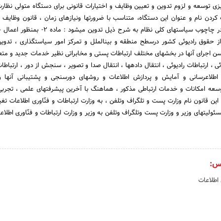
یانوس‎شناسی در برنامه‎ریزی توسعه و لزوم تدوین و تعیین وظایف و اختیارات قانونی برای دستگاه متولی ن
دن نام و عنوان این دستگاه، متناسب با ضرورتها ونیازهای زمان ، قانون وظایف و
وزارت ارتباطات و فناوری در چاچوب سیاستهای کلی نظام به شرح ذیل تدوی
طیف فرکانس و حفاظت از حقوق رادیوئی کشور درسطح منطقه و بین‎الملل و تمرکز امور سیاست
حسن اجرای آنها در بخشهای مختلف ارتباطات پستی و مخابراتی نظیر خدمات جدید و مت
ایجاد بستر مناسب برای اطلاع‎رسانی و آمایش و پردازش اطلاعات و روشهای دورسنجی و پشتیبانی آن
وسعه امکانات و خدمات ارتباطی مذکور ، هماهنگ با آخرین پیشرفتهای علمی ، تجربی 
ئولیتهای وزیر و وزارت پست وتلگراف وتلفن به وزیر و وزارت ارتباطات و فنّاوری اطلا
س:
 اطلاعات