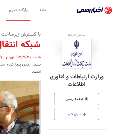
اخبار
خانه
پایگاه خبری
رسمی
-
با گسترش زیرساخت ا
منتشر کننده:
اخبار
شبکه انتقا
تایید
شنبه 95/5/30
،
تهران
,
(ا
شده
بسیار زیادی پیدا کرده اس
شرکت‌ها،
است.
وزارت ارتباطات و فناوری
سازمان‌ها
اطلاعات
و
صفحه رسمی
روابط
عمومی‌ها
دنبال کنید