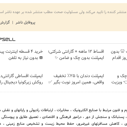
منتشر کننده را تایید می‌کند ولی مسئولیت صحت مطلب منتشر شده بر عهده ناشر اس
پروفایل ناشر
گزارش 
پلنت 🦷 بدون
اقساط 12 ماهه + گارانتی شرکتی؛
خرید 4 قسطه اینترنت پ
ز اقدام
ایمپلنت بدون چک و ضامن ✨
☎️ بدون نیاز به تلفن
چک و
ایمپلنت دندان با ۲۵٪ تخفیف
ایمپلنت اقساطی گارانتی‌دار
فیف 👈 ویزیت
واقعی، همین امروز نوبت بگیر ✅
روکش زیرکونیا دیجیتال را
نظر به تحول چشمگیر علوم و فنون مرتبط با صنایع الکترونیک ، مخ
خدمات پستی ، مخابراتی ، پست‎بانک و سنجش از دور ، درامور فرهنگی و اقتصادی ، تعمیق علایق و پیوست
اری ، کاهش مسافرتهای غیرضرور، حفظ محیط زیست و تشخیص منابع زمینی ، ه