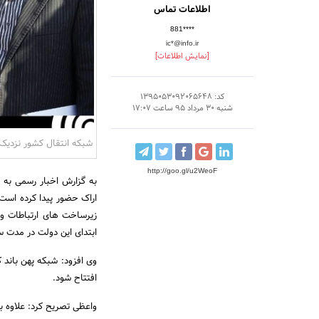
اطلاعات تماس
881****
ic*@info.ir
[نمایش اطلاعات]
کد: 1395053092065648
شنبه 30 مرداد 95 ساعت 17:07
شبکه انتقال کشور نزدیک 
http://goo.gl/u2WeoF
به گزارش اخبار رسمی به نق
اراک حضور پیدا کرده است،
ابتدای این دولت در مدت 
افتتاح شود.
واعظی تصریح کرد: علاوه ب