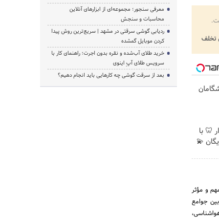
معرفی سنجور؛ مجموعه‌ای از ابزارهای آنلاین
محاسبات و سنجش
ت.
ردیابی گوشی سرقتی در مشهد | سریع‌ترین روش پیدا
تخلف
کردن موبایل گمشده
خرید طلای آب‌شده و نقره بدون اجرت؛ راهنمای کار با
سرویس طلای آپِ اینوی
بعد از سرقت گوشی چه کارهایی باید انجام دهیم؟
یشگامان
 🦷 با
یگان 💫
ابرات ، ارتباطات رادیوئی و رایانه‎ای و نقش مهم و مؤثر
گی بین جوامع
واشناسی،