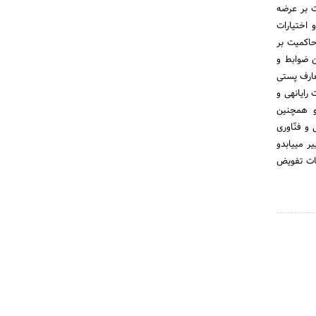
ظارت بر عرضه
 اختیارات
ن می‎شود : ماده 2- بمنظور اعمال حاکمیت بر
گذاری ، تدوین ضوابط و
عارف پستی
، مخابراتی ، مخابرات فضائی ، ارتباطات رادیوئی ، انتقال داده‎ها ، انتقال صدا و تصویر ، سنجش از دور ، ارتباطات رایانه‎ی و
ها و همچنین
و فنّاوری
اطلاعات درجهان ، بموجب این قانون نام وزارت پست و تلگراف وتلفن ، به وزارت ارتباطات و فنّاوری اطلاعات تغییر می‎یابدو
عات تفویض