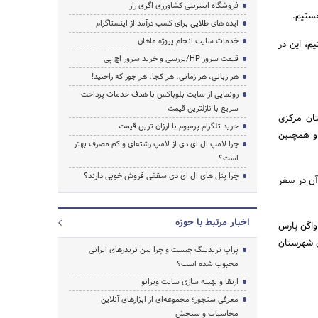
فروشگاه اینترنتی کشاورزی اگری راز
ایده های طلایی برای کسب درآمد از اینستاگرام
خدمات سایت انجام پروژه ماهان
م، این در
قیمت سرور HP/بررسی و خرید سرور اچ پی
هر زبانی، هر زمانی، هر کجا، هر جور که راحتید!
رونمایی از سایت بلوباکس با هدف خدمات پرداخت
سریع با نازلترین قیمت
تان مرکزی
خرید تلگرام پرمیوم با ارزان ترین قیمت
 و همچنین
چرا لامپ ال ای دی از لامپ رشته‌ای و کم مصرف بهتر
است؟
چرا پنل های ال ای دی سقفی فروش خوبی دارند؟
آن در سفر
اخبار مرتبط با حوزه
 واگن پارس
ی شهرستان
پراپ تریدینگ چیست و چرا بین تریدرهای ایرانی
محبوب شده است؟
ارتقا و بهینه سازی سایت وبرانو
معرفی سنجور؛ مجموعه‌ای از ابزارهای آنلاین
محاسبات و سنجش