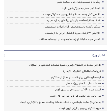
چگونه از کسب‌وکارهای نوپا حمایت کنیم
گردشگری سبز چه ویژگی‌هایی دارد؟
نگاهی کلان به صنعت گردشگری بین مسئولان نیست
کمک به افرادجامعه با روش یارانه‌ای به بُرد نمی‌رسد
تشکیل کمیته زیست‌محیطی اتاق ایران‌ و سازمان‌ملل
افزایش 30درصدی ورود گردشگر ایرانی به ارمنستان
تعیین سهم مالیات ازدرآمدهای دولت در دوره‌های مختلف
اخبار ویژه
طراحی سایت در اصفهان بهترین شیوه تبلیغات اینترنتی در اصفهان
فروشگاه اینترنتی کشاورزی اگری راز
ایده های طلایی برای کسب درآمد از اینستاگرام
خدمات سایت انجام پروژه ماهان
قیمت سرور HP/بررسی و خرید سرور اچ پی
هر زبانی، هر زمانی، هر کجا، هر جور که راحتید!
رونمایی از سایت بلوباکس با هدف خدمات پرداخت سریع با نازلترین قیمت
خرید تلگرام پرمیوم با ارزان ترین قیمت