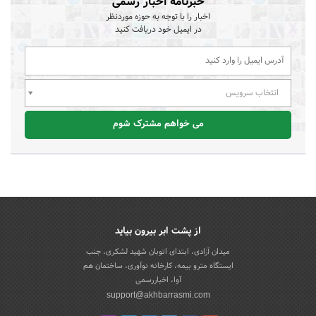
خبرنامه اخبار رسمی
اخبار را با توجه به حوزه موردنظر
در ایمیل خود دریافت کنید
انتخاب سرویس
می خواهم مشترک شوم
از پشت ابر بیرون بیاید
میدان آزادی، ابتدای اتوبان شهید لشکری، جنب
ایستگاه مترو بیمه، کارخانه نوآوری، ساختمان هم
آوا، اخباررسمی
support@akhbarrasmi.com