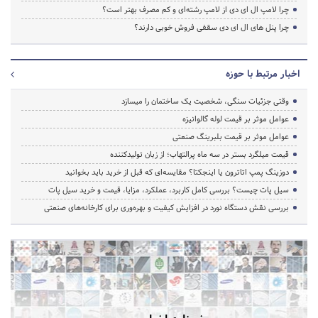
چرا لامپ ال ای دی از لامپ رشته‌ای و کم مصرف بهتر است؟
چرا پنل های ال ای دی سقفی فروش خوبی دارند؟
اخبار مرتبط با حوزه
وقتی جزئیات سنگی، شخصیت یک ساختمان را میسازد
عوامل موثر بر قیمت لوله گالوانیزه
عوامل موثر بر قیمت بلبرینگ صنعتی
قیمت میلگرد بستر در سه ماه پرالتهاب؛ از زبان تولیدکننده
دوزینگ پمپ اتاترون یا اینجکتا؟ مقایسه‌ای که قبل از خرید باید بخوانید
سیل پات چیست؟ بررسی کامل کاربرد، عملکرد، مزایا، قیمت و خرید سیل پات
بررسی نقش دستگاه نورد در افزایش کیفیت و بهره‌وری برای کارخانه‌های صنعتی