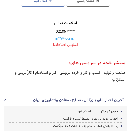
صفحه رسمی
دنبال کنید
اطلاعات تماس
021857*****
in**@iccim.ir
[نمایش اطلاعات]
منتشر شده در سرویس های:
صنعت و تولید
|
کسب و کار و خرده فروشی
|
کار و استخدام
|
کارآفرینی و
استارتاپ
آخرین اخبار اتاق بازرگانی، صنایع، معادن وکشاورزی ایران
قانون کار چگونه باید اصلاح شود
احداث مونوریل تهران توسط آلستوم فرانسه
روابط بانکی ایران و اندونزی به حالت عادی بازگشت