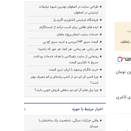
طراحی سایت در اصفهان بهترین شیوه تبلیغات
اینترنتی در اصفهان
فروشگاه اینترنتی کشاورزی اگری راز
ایده های طلایی برای کسب درآمد از اینستاگرام
ت.
خدمات سایت انجام پروژه ماهان
تخلف
قیمت سرور HP/بررسی و خرید سرور اچ پی
هر زبانی، هر زمانی، هر کجا، هر جور که راحتید!
رونمایی از سایت بلوباکس با هدف خدمات پرداخت
سریع با نازلترین قیمت
خرید تلگرام پرمیوم با ارزان ترین قیمت
غری را ۱ میلیون تومان
چرا لامپ ال ای دی از لامپ رشته‌ای و کم مصرف بهتر
است؟
چرا پنل های ال ای دی سقفی فروش خوبی دارند؟
ی لاغری
اخبار مرتبط با حوزه
وقتی جزئیات سنگی، شخصیت یک ساختمان را
میسازد