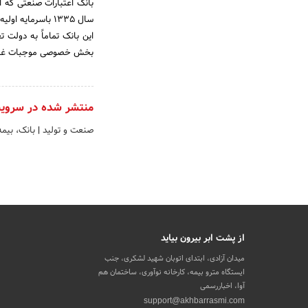
بانک اعتبارات صنعتی که 
بخش خصوصی موجبات غیردو
منتشر شده در سروی
صنعت و تولید
|
بانک، بیمه
از پشت ابر بیرون بیاید
میدان آزادی، ابتدای اتوبان شهید لشکری، جنب
ایستگاه مترو بیمه، کارخانه نوآوری، ساختمان هم
آوا، اخباررسمی
support@akhbarrasmi.com