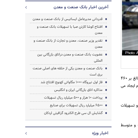
آخرین اخبار بانک صنعت و معدن
قدردانی مدیرعامل ایساتیس از بانک صنعت و معدن
جستجو
افتتاح کوشا کارتن صبا با تسهیلات بانک صنعت و
معدن
تقدیر وزیر صنعت، معدن و تجارت از بانک صنعت و
معدن
عضویت بانک صنعت و معدن دراتاق بازرگانی بین
‏المللی
بانک صنعت و معدن یکی از حلقه های اصلی صنعت
برق است
به گزارش اخبار رسمی و به نقل از روابط عمومی بانک صنعت و معدن، شرکت آریا استیل اروند با سرمایه گذاری بالغ بر 460
فاز اول نیروگاه 1000 مگاواتی کهنوج افتتاح شد
ه و برای 34 نفر اشتغال مستقیم ایجاد می
مذاکره اتاق بازرگانی ایران و انگلیس
پرداخت 10 هزار و 500 میلیارد ریال تسهیلات
به شرکت آریا استیل اروند مبلغ 9 میلیون یورو تسهیلات
6500 میلیارد ریال تسهیلات برای صنایع
گشایش ال سی طرح الکترود گرافیتی اردکان
د ریال به 7 طرح بزرگ، کوچک و متوسط
اخبار ویژه