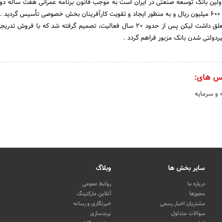
اولین بانک توسعه صنعتی در ایران است به موجب قانون برنامه عمرانی هفت ساله دو
سال 1335 باسرمایه اولیه 600 میلیون ریال و به منظور ایجاد و تقویت کارآفرینان بخش خصوصی تأسیس گردید
این بانک تماماً به دولت تعلق داشت لیکن پس از حدود 20 سال فعالیت، تصمیم گرفته شد که با فر
لتی شدن بانک مزبور فراهم گردد .
س های:
 و سرمایه
سایر بخش ها
وبلاگ
درباره ما
روابط عمومی
مجوزها
آنلاین مارکتینگ
مشتریان اخبار رسمی
خبرنگاری و رسانه
سوالات متداول
برندسازی