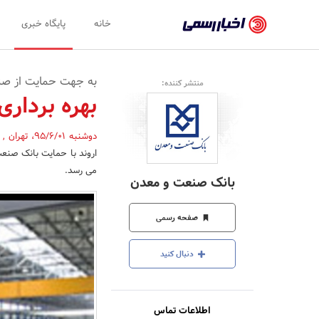
اخبار
خانه
پایگاه خبری
رسمی
-
به جهت حمایت از صن
منتشر کننده:
اخبار
بهره برداری 
تایید
دوشنبه 95/6/01
،
تهران
,
شده
اروند با حمایت بانک صنع
شرکت‌ها،
می رسد.
بانک صنعت و معدن
سازمان‌ها
و
صفحه رسمی
روابط
دنبال کنید
عمومی‌ها
اطلاعات تماس