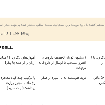
منتشر کننده را تایید می‌کند ولی مسئولیت صحت مطلب منتشر شده بر عهده ناشر اس
پروفایل ناشر
گزارش 
بهترین قیمت داروهای لاغری، با ۱
۱ میلیون تومان تخفیف داروهای
آمپول‌های لا
از
لاغری منتخب با ارسال از داروخانه
ارزان‌تر از همه‌جا بخر!
نزدیکت
بونوس واریز تا سقف 500 دلار،
ترید هوشمندانه با اسپرد از صفر
با ترکیب چند گیاه معجزه 
رکس
رخ داد.با مجوز وزارت
بهداشت(لینک خرید)