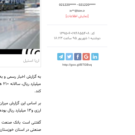
-
021220*****
021220*****
in**@bim.ir
[نمایش اطلاعات]
کد: 1395060194855408
دوشنبه 1 شهریور 95 ساعت 18:23
اریا استیل
http://goo.gl/BTGBvq
کند.
ارزی و13 میلیارد ریال بوده است.
صنعتی در استان خوزستان 