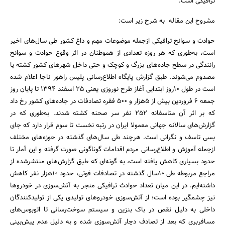
ترافیکی است."
مشروح این مقاله به شرح زیر است:
حوادث و سوانح ترافیکی ازجمله موضوعات مهم و داغ کشور طی سال‌های اخیر
است، به‌طوری که هر روزه تعدادی از هموطنان در اثر وقوع حوادث و سوانح
رانندگی در سطح جاده‌های بزرگ و کوچک و حتی داخل شهرهای کشور کشته یا
مصدوم می‌شوند. طبق گزارش پایگاه اطلاع‌رسانی پلیس راهور ناجا اعلام شده
است در طول 10روز ابتدایی آغاز طرح نوروزی یعنی 25 اسفند 1394 تا پایان روز
جمعه 6 فروردین بیش از 5‌هزار و 500 فقره تصادفات در جاده‌های کشور رخ داد
که بر اثر آن متاسفانه 252 نفر سر صحنه کشته شدند. به‌طوری که در
گزارش‌های سالانه جهانی معمولا ایران در رتبه نخست تا سوم قرار دارد که جای
بسی تاسف و نگرانی است. هرچند طی سال‌های گذشته در حوزه‌های مختلف
ازجمله آموزش و اطلاع‌رسانی مردم اقدامات گوناگونی صورت گرفته و این آمار تا
حدود بسیاری کاهش یافته است، به گونه‌ای که طبق گزارش‌های منتشرشده از
مراجع مربوطه طی 10‌سال گذشته در تصادفات فوتی، حدود 10‌هزار نفر کاهش
داشته‌ایم. در این میان تعداد حوادث ترافیکی منجر به آتش‌سوزی در خودروها
نیز چشمگیر بوده است؛ از آتش‌سوزی خودروهای تولیدی یکی از تولیدکنندگان
داخلی به دلیل نقص در باک بنزین و سیستم سوخت‌رسانی تا اتوبوس‌های
مسافربری که بعد از تصادف دچار آتش‌سوزی شده و به دلیل عدم پیش‌بینی