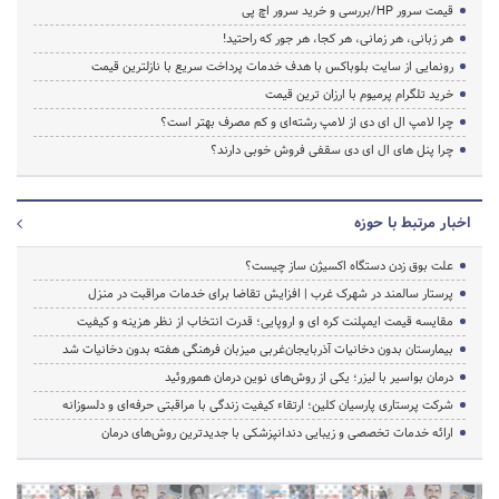
قیمت سرور HP/بررسی و خرید سرور اچ پی
هر زبانی، هر زمانی، هر کجا، هر جور که راحتید!
رونمایی از سایت بلوباکس با هدف خدمات پرداخت سریع با نازلترین قیمت
خرید تلگرام پرمیوم با ارزان ترین قیمت
چرا لامپ ال ای دی از لامپ رشته‌ای و کم مصرف بهتر است؟
چرا پنل های ال ای دی سقفی فروش خوبی دارند؟
اخبار مرتبط با حوزه
علت بوق زدن دستگاه اکسیژن ساز چیست؟
پرستار سالمند در شهرک غرب | افزایش تقاضا برای خدمات مراقبت در منزل
مقایسه قیمت ایمپلنت کره ای و اروپایی؛ قدرت انتخاب از نظر هزینه و کیفیت
بیمارستان بدون دخانیات آذربایجان‌غربی میزبان فرهنگی هفته بدون دخانیات شد
درمان بواسیر با لیزر؛ یکی از روش‌های نوین درمان هموروئید
شرکت پرستاری پارسیان کلین؛ ارتقاء کیفیت زندگی با مراقبتی حرفه‌ای و دلسوزانه
ارائه خدمات تخصصی و زیبایی دندانپزشکی با جدیدترین روش‌های درمان