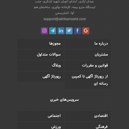
میدان آزادی، ابتدای اتوبان شهید لشکری، جنب
ایستگاه مترو بیمه، کارخانه نوآوری، ساختمان هم
آوا، اخباررسمی
support@akhbarrasmi.com
درباره ما
مجوزها
مشتریان
سوالات متداول
قوانین و مقررات
وبلاگ
از رپورتاژ آگهی تا کمپین
رپورتاژ آگهی
رسانه ای
سرویس‌های خبری
اقتصادی
اجتماعی
فرهنگی
ورزش