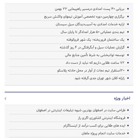
برپایی 30 پست امدادی درمسیر راهپیمایی 22 بهمن
برگزاری چهارمین دوره تخصصی آموزش تیمهای واکنش سریع
ارایه خدمات امدادی به آسیب‌دیدگان سیل سیستان
تیم بندی عملیاتی 50 هزار امدادگر تا پایان سال
یک ساختمان فروریخته؛ یک شهر فروکوفته
گزارش عملیات سیل و آبگرفتگی در 4 روز گذشته
توسعه توانبخشی به شرط تأمین منابع مالی
72 ساعت طلایی داریم که نباید از دست داد
20استقرار تیم نجات از آوار در محل حادثه پلاسکو
زلزله کلان شهر تهران جدی گرفته شود
اخبار ویژه
طراحی سایت در اصفهان بهترین شیوه تبلیغات اینترنتی در اصفهان
فروشگاه اینترنتی کشاورزی اگری راز
ایده های طلایی برای کسب درآمد از اینستاگرام
خدمات سایت انجام پروژه ماهان