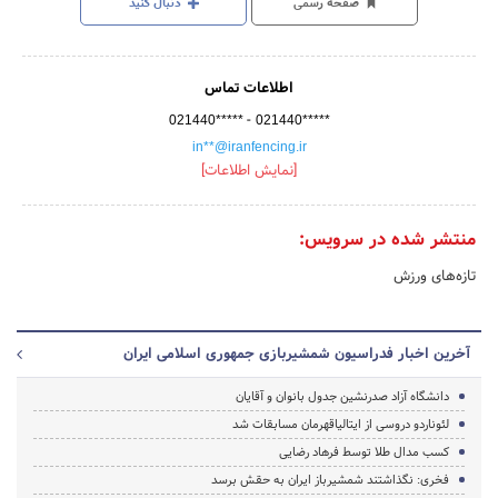
صفحه رسمی
دنبال کنید
اطلاعات تماس
-
021440*****
021440*****
in**@iranfencing.ir
[نمایش اطلاعات]
منتشر شده در سرویس:
تازه‌های ورزش
آخرین اخبار فدراسیون شمشیربازی جمهوری اسلامی ایران
دانشگاه آزاد صدرنشین جدول بانوان و آقایان
لئوناردو دروسی از ایتالیاقهرمان مسابقات شد
کسب مدال طلا توسط فرهاد رضایی
فخری: نگذاشتند شمشیرباز ایران به حقش برسد