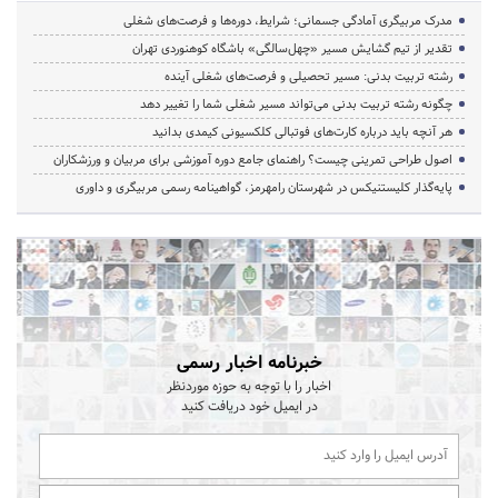
مدرک مربیگری آمادگی جسمانی؛ شرایط، دوره‌ها و فرصت‌های شغلی
تقدیر از تیم گشایش مسیر «چهل‌سالگی» باشگاه کوهنوردی تهران
رشته تربیت بدنی: مسیر تحصیلی و فرصت‌های شغلی آینده
چگونه رشته تربیت بدنی می‌تواند مسیر شغلی شما را تغییر دهد
هر آنچه باید درباره کارت‌های فوتبالی کلکسیونی کیمدی بدانید
اصول طراحی تمرینی چیست؟ راهنمای جامع دوره آموزشی برای مربیان و ورزشکاران
پایه‌گذار کلیستنیکس در شهرستان رامهرمز، گواهینامه رسمی مربیگری و داوری
خبرنامه اخبار رسمی
اخبار را با توجه به حوزه موردنظر
در ایمیل خود دریافت کنید