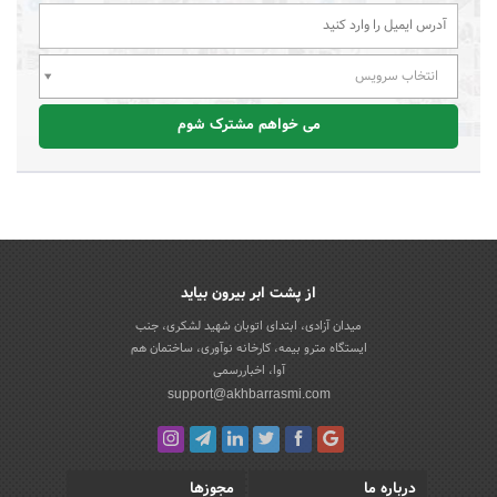
انتخاب سرویس
می خواهم مشترک شوم
از پشت ابر بیرون بیاید
میدان آزادی، ابتدای اتوبان شهید لشکری، جنب
ایستگاه مترو بیمه، کارخانه نوآوری، ساختمان هم
آوا، اخباررسمی
support@akhbarrasmi.com
درباره ما
مجوزها