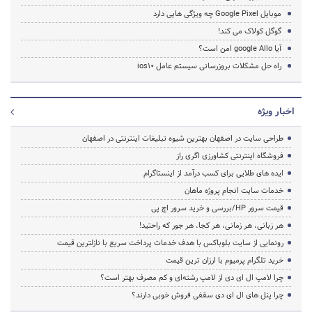
موبایل Google Pixel چه ویژگی هایی دارد
گوگل کولاک می کند!
آیا google Allo امن است؟
راه حل مشکلات بروزرسانی سیستم عامل ios10
اخبار ویژه
طراحی سایت در اصفهان بهترین شیوه تبلیغات اینترنتی در اصفهان
فروشگاه اینترنتی کشاورزی اگری راز
ایده های طلایی برای کسب درآمد از اینستاگرام
خدمات سایت انجام پروژه ماهان
قیمت سرور HP/بررسی و خرید سرور اچ پی
هر زبانی، هر زمانی، هر کجا، هر جور که راحتید!
رونمایی از سایت بلوباکس با هدف خدمات پرداخت سریع با نازلترین قیمت
خرید تلگرام پرمیوم با ارزان ترین قیمت
چرا لامپ ال ای دی از لامپ رشته‌ای و کم مصرف بهتر است؟
چرا پنل های ال ای دی سقفی فروش خوبی دارند؟