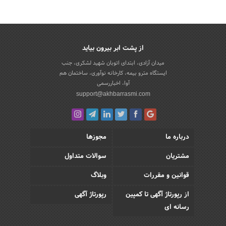
از پشت ابر بیرون بیاید
میدان آزادی، ابتدای اتوبان شهید لشکری، جنب
ایستگاه مترو بیمه، کارخانه نوآوری، ساختمان هم
آوا، اخباررسمی
support@akhbarrasmi.com
درباره ما
مجوزها
مشتریان
سوالات متداول
قوانین و مقررات
وبلاگ
از رپورتاژ آگهی تا کمپین
رپورتاژ آگهی
رسانه ای