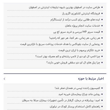
طراحی سایت در اصفهان بهترین شیوه تبلیغات اینترنتی در اصفهان
فروشگاه اینترنتی کشاورزی اگری راز
ایده های طلایی برای کسب درآمد از اینستاگرام
خدمات سایت انجام پروژه ماهان
قیمت سرور HP/بررسی و خرید سرور اچ پی
هر زبانی، هر زمانی، هر کجا، هر جور که راحتید!
رونمایی از سایت بلوباکس با هدف خدمات پرداخت سریع با نازلترین قیمت
خرید تلگرام پرمیوم با ارزان ترین قیمت
چرا لامپ ال ای دی از لامپ رشته‌ای و کم مصرف بهتر است؟
چرا پنل های ال ای دی سقفی فروش خوبی دارند؟
اخبار مرتبط با حوزه
کمیسیون راننده تپسی در همدان صفر شد!
روشن ماند چراغ بیمارستان خیریه امید
امید؛ پیشرفته در درمان، گرفتار در تأمین تجهیزات بیماران مبتلا به سرطان
راهنمای کامل استخدام پرستار کودک در نیاوران