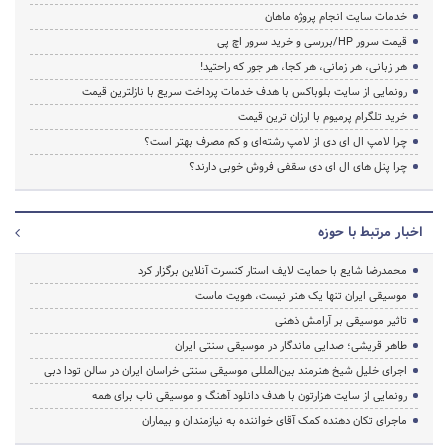
خدمات سایت انجام پروژه ماهان
قیمت سرور HP/بررسی و خرید سرور اچ پی
هر زبانی، هر زمانی، هر کجا، هر جور که راحتید!
رونمایی از سایت بلوباکس با هدف خدمات پرداخت سریع با نازلترین قیمت
خرید تلگرام پرمیوم با ارزان ترین قیمت
چرا لامپ ال ای دی از لامپ رشته‌ای و کم مصرف بهتر است؟
چرا پنل های ال ای دی سقفی فروش خوبی دارند؟
اخبار مرتبط با حوزه
محمدرضا شایع با حمایت لایف استار کنسرت آنلاین برگزار کرد
موسیقی ایران تنها یک هنر نیست، هویت ماست
تاثیر موسیقی بر آرامش ذهنی
طاهر قریشی؛ صدایی ماندگار در موسیقی سنتی ایران
اجرای خلیل شیخ هنرمند بین‌المللی موسیقی سنتی خراسان ایران در سالن تودا دبی
رونمایی از سایت هزارتون با هدف دانلود آهنگ و موسیقی ناب برای همه
ماجرای تکان دهنده کمک آقای خواننده به نیازمندان و بیماران