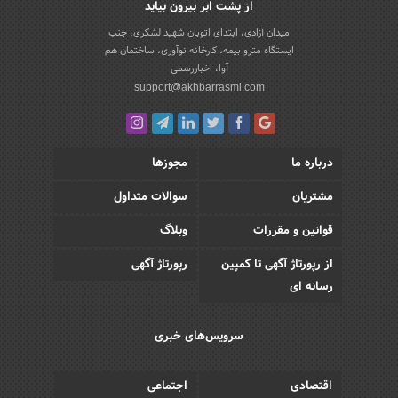
از پشت ابر بیرون بیاید
میدان آزادی، ابتدای اتوبان شهید لشکری، جنب
ایستگاه مترو بیمه، کارخانه نوآوری، ساختمان هم
آوا، اخباررسمی
support@akhbarrasmi.com
درباره ما
مجوزها
مشتریان
سوالات متداول
قوانین و مقررات
وبلاگ
از رپورتاژ آگهی تا کمپین
رپورتاژ آگهی
رسانه ای
سرویس‌های خبری
اقتصادی
اجتماعی