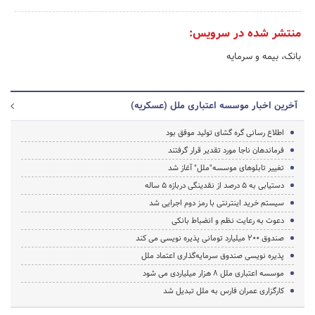
منتشر شده در سرویس:
بانک، بیمه و سرمایه
آخرین اخبار موسسه اعتباری ملل (عسکریه)
اطلاع رسانی گره گشای تولید موفق بود
فرماندهان ناجا مورد تقدیر قرار گرفتند
تغییر تابلوهای موسسه"ملل" آغاز شد
دستیابی به 5 درصد از نقدینگی دربازه 5 ساله
سیستم خرید اینترنتی با رمز دوم اجرایی شد
دعوت به رعایت نظم و انضباط بانکی
صندوق 200 میلیارد تومانی پذیره نویسی می کند
پذیره نویسی صندوق سرمایه‌گذاری اعتماد ملل
موسسه اعتباری ملل 8 هزار میلیاردی می شود
کارگزاری عمران فارس به ملل تبدیل شد