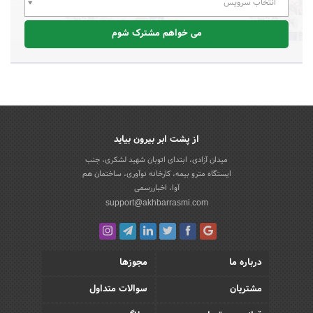
انتخاب سرویس
می خواهم مشترک شوم
از پشت ابر بیرون بیاید
میدان آزادی، ابتدای اتوبان شهید لشکری، جنب
ایستگاه مترو بیمه، کارخانه نوآوری، ساختمان هم
آوا، اخباررسمی
support@akhbarrasmi.com
درباره ما
مجوزها
مشتریان
سوالات متداول