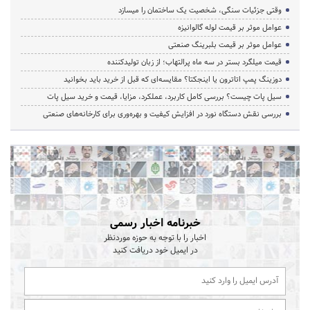
وقتی جزئیات سنگی، شخصیت یک ساختمان را میسازد
عوامل موثر بر قیمت لوله گالوانیزه
عوامل موثر بر قیمت بلبرینگ صنعتی
قیمت میلگرد بستر در سه ماه پرالتهاب؛ از زبان تولیدکننده
دوزینگ پمپ اتاترون یا اینجکتا؟ مقایسه‌ای که قبل از خرید باید بخوانید
سیل پات چیست؟ بررسی کامل کاربرد، عملکرد، مزایا، قیمت و خرید سیل پات
بررسی نقش دستگاه نورد در افزایش کیفیت و بهره‌وری برای کارخانه‌های صنعتی
خبرنامه اخبار رسمی
اخبار را با توجه به حوزه موردنظر
در ایمیل خود دریافت کنید