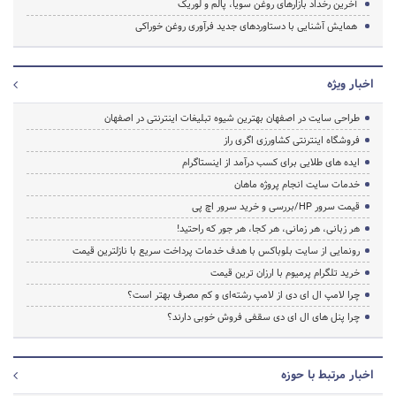
آخرین رخداد بازارهای روغن سویا، پالم و لوریک
همایش آشنایی با دستاوردهای جدید فرآوری روغن خوراکی
اخبار ویژه
طراحی سایت در اصفهان بهترین شیوه تبلیغات اینترنتی در اصفهان
فروشگاه اینترنتی کشاورزی اگری راز
ایده های طلایی برای کسب درآمد از اینستاگرام
خدمات سایت انجام پروژه ماهان
قیمت سرور HP/بررسی و خرید سرور اچ پی
هر زبانی، هر زمانی، هر کجا، هر جور که راحتید!
رونمایی از سایت بلوباکس با هدف خدمات پرداخت سریع با نازلترین قیمت
خرید تلگرام پرمیوم با ارزان ترین قیمت
چرا لامپ ال ای دی از لامپ رشته‌ای و کم مصرف بهتر است؟
چرا پنل های ال ای دی سقفی فروش خوبی دارند؟
اخبار مرتبط با حوزه