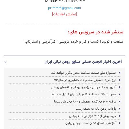
-
021889*****
021889*****
pr*******@gmail.com
[نمایش اطلاعات]
منتشر شده در سرویس های:
صنعت و تولید
|
کسب و کار و خرده فروشی
|
کارآفرینی و استارتاپ
آخرین اخبار انجمن صنفی صنایع روغن نباتی ایران
جشنواره ملی صنعت سلامت محور برگزار خواهد شد
نرخ خرید تضمینی محصولات کشاورزی در سال۹۶
آخرین رخداد جهانی حوزه روغن‌خام و دانه‌های روغنی
مصوبات ۹گانه ستاد تنظیم بازار برای کنترل قیمت‌ها
عرضه ۱۰۰۰ تن گندم معمولی و ۸۰۰ تن روغن سویا
واردات روغن پالم به نصف رسید
خرید بیش از ۲۰۰ هزار تن دانه روغنی
آغاز طرح الصاق نشان اصالت روغن زیتون