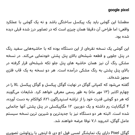
google pixel
مطمئنا این گوشی باید یک پیکسل ساختگی باشد و نه یک گوشی با عملکرد
واقعی؛ اما طراحی آن دقیقا همان چیزی است که در تصاویر درز شده قبلی دیده
شده بود.
این گوشی یک نسخه نقره‌ای از این دستگاه بوده که با حاشیه‌هایی سفید رنگ
در پنل جلویی و قطعه شیشه‌ای بالای پنل پشتی خودنمایی می‌کند. در نسخه
جستجو
مشکی رنگ آن نیز همان حاشیه های پنل جلو تکه شیشه‌ای قرار گرفته در
بالای پنل پشتی به رنگ مشکی درآمده است. هر دو نسخه به یک قاب فلزی
مجهز شده‌اند.
گفته می‌شود که کمپانی گوگل در نهایت گوگل پیکسل و گوگل پیکسل XL را در
چهارم اکتبر (13 مهر ماه) به طور رسمی معرفی خواهد کرد. شایعات می‌گویند
که هر دو گوشی قدرت خود را از تراشه اسنپدراگون 821 کوالکام به دست آورده،
4 گیگابایت رم داشته و یک دوربین 12 مگاپیکسلی در پنل پشتی آنها جانمایی
شده است. البته هر دو دستگاه نیز با جدیدترین و شیرین ترین نسخه سیستم
عامل گوگل، اندروید 7٫1 نوقا عرضه خواهند شد.
گوگل Pixel دارای یک نمایشگر لمسی فول اچ دی 5 اینچی با رزولوشن تصویری