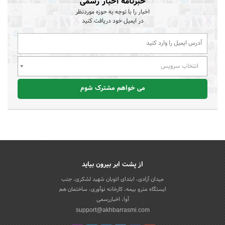
خبرنامه اخبار رسمی
اخبار را با توجه به حوزه موردنظر
در ایمیل خود دریافت کنید
انتخاب سرویس
می خواهم مشترک شوم
از پشت ابر بیرون بیاید
میدان آزادی، ابتدای اتوبان شهید لشکری، جنب
ایستگاه مترو بیمه، کارخانه نوآوری، ساختمان هم
آوا، اخباررسمی
support@akhbarrasmi.com