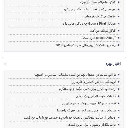
شگرد ماهرانه سرقت آیفون6
ویروسی که از فعالیت شما عکس می گیرد
10 هک بزرگ تاریخ معاصر
موبایل Google Pixel چه ویژگی هایی دارد
گوگل کولاک می کند!
آیا google Allo امن است؟
راه حل مشکلات بروزرسانی سیستم عامل ios10
اخبار ویژه
طراحی سایت در اصفهان بهترین شیوه تبلیغات اینترنتی در اصفهان
فروشگاه اینترنتی کشاورزی اگری راز
ایده های طلایی برای کسب درآمد از اینستاگرام
خدمات سایت انجام پروژه ماهان
قیمت سرور HP/بررسی و خرید سرور اچ پی
هر زبانی، هر زمانی، هر کجا، هر جور که راحتید!
رونمایی از سایت بلوباکس با هدف خدمات پرداخت سریع با نازلترین قیمت
خرید تلگرام پرمیوم با ارزان ترین قیمت