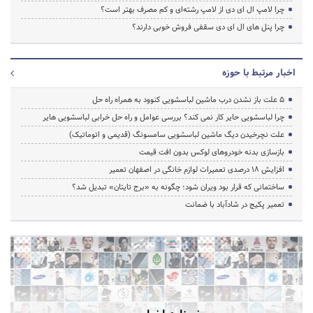
چرا لامپ ال ای دی از لامپ رشته‌ای و کم مصرف بهتر است؟
چرا پنل های ال ای دی سقفی فروش خوبی دارند؟
اخبار مرتبط با حوزه
5 علت باز نشدن درب ماشین لباسشویی کنوود به همراه راه حل
چرا لباسشویی حایر کار نمی کند؟ بررسی عوامل و راه حل خرابی لباسشویی هایر
علت نچرخیدن دیگ ماشین لباسشویی سامسونگ (قدیمی و اتوماتیک)
بازسازی بدنه خودروهای لوکس بدون افت قیمت
افزایش ۱۸ درصدی تعمیرات لوازم خانگی در اصفهان تعمیر
ساختمانی که قرار بود ویران شود؛ چگونه به «برج تایتان» تبدیل شد؟
تعمیر پکیج در شادآباد با ضمانت