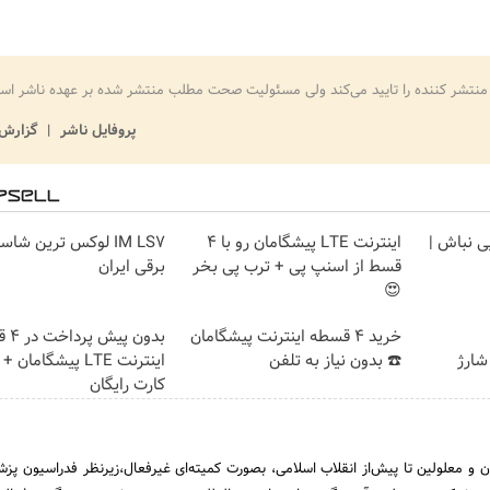
منتشر کننده را تایید می‌کند ولی مسئولیت صحت مطلب منتشر شده بر عهده ناشر اس
پروفایل ناشر
گزارش 
یی نباش |
اینترنت LTE پیشگامان رو با 4
IM LS7 لوکس ترین شا
قسط از اسنپ پی + ترب پی بخر
برقی ایران
😍
خرید 4 قسطه اینترنت پیشگامان
بدون 
شارژ
☎️ بدون نیاز به تلفن
اینترنت LTE پیشگامان
کارت رایگان
ن و معلولین تا پیش‌از انقلاب اسلامی، بصورت کمیته‌ای غیرفعال،زیرنظر فدراسیون پزش