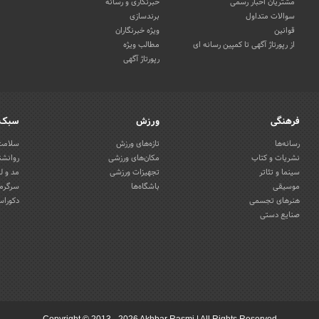
مشتریان اخبار رسمی
خبرنگاری و رسانه
سوالات متداول
برندسازی
قوانین
ویژه خبرنگاران
از رپورتاژ آگهی تا کمپین رسانه ای
مطالب ویژه
رپورتاژ آگهی
فرهنگی
ورزش
سبک 
رسانه‌ها
تازه‌های ورزش
سلامت 
نشریات و کتاب
مکان‌های ورزشی
روانشن
سینما و تئاتر
تجهیزات ورزشی
مد و ل
موسیقی
باشگاه‌ها
سرگرمی
هنرهای تجسمی
دکوراس
صنایع دستی