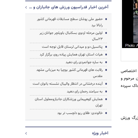
آخرین اخبار فدراسیون ورزش های جانبازان و معلولین جمهوری اسلامی ایران
حضور ملی پوشان سطح مسابقات قهرمانی کشور
رابالا برد
جستجو
اولین مرحله اردوی بسکتبال باویلچر جوانان زیر
23سال
پتانسیل دو و میدانی لرستان قابل توجه است
هیات استان تهران همایش پیاده روی برگزار کرد
به ساره جوانمردی رای دهید
رقابت های قهرمانی کشور بوچیا به میزبانی مشهد
ه اختصاصی
مقدس
ن مرحوم و
آینده درخشانی در انتظار والیبال نشسته بانوان است
خاک سپرده
به سیامند رحمان رای دهید
همایش کوهپیمایی ورزشکاران جانبازومعلول استان
تهران
خالوندی: طلای ریو دلچسب تر بود
بزرگ ورزش
اخبار ویژه