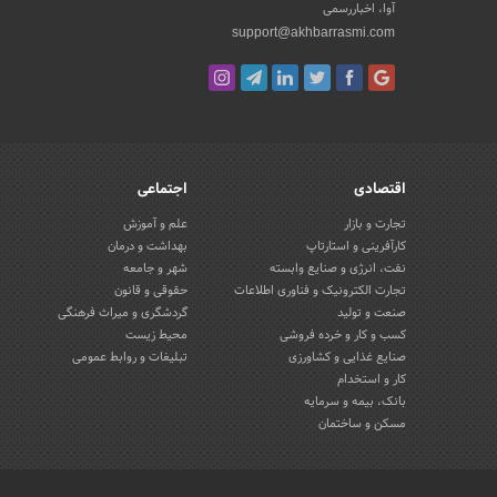
آوا، اخباررسمی
support@akhbarrasmi.com
اقتصادی
اجتماعی
تجارت و بازار
علم و آموزش
کارآفرینی و استارتاپ
بهداشت و درمان
نفت، انرژی و صنایع وابسته
شهر و جامعه
تجارت الکترونیک و فناوری اطلاعات
حقوقی و قانون
صنعت و تولید
گردشگری و میراث فرهنگی
کسب و کار و خرده فروشی
محیط زیست
صنایع غذایی و کشاورزی
تبلیغات و روابط عمومی
کار و استخدام
بانک، بیمه و سرمایه
مسکن و ساختمان