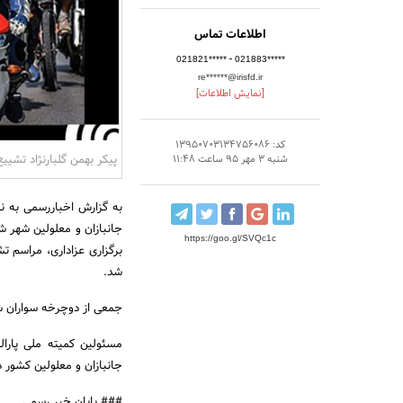
اطلاعات تماس
-
021821*****
021883*****
re******@irisfd.ir
[نمایش اطلاعات]
کد: 13950703134756086
پیکر بهمن گلبارنژاد تشی
شنبه 3 مهر 95 ساعت 11:48
به گزارش اخباررسمی به ن
جانبازان و معلولین شهر ش
https://goo.gl/SVQc1c
برگزاری عزاداری، مراسم ت
شد.
جمعی از دوچرخه سواران شه
مسئولین کمیته ملی پارال
جانبازان و معلولین کشور 
### پایان خبر رسمی