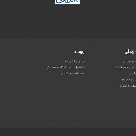
زندگی
رویداد
و زیبایی
حراج و تخفیف
اسی و موفقیت
جشنواره، نمایشگاه و همایش
باس
مسابقه و فراخوان
 و تفریح
یون و منزل