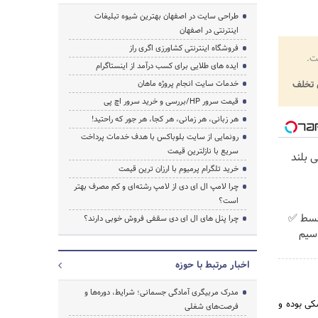
طراحی سایت در اصفهان بهترین شیوه تبلیغات
اینترنتی در اصفهان
فروشگاه اینترنتی کشاورزی اگری راز
ت.
ایده های طلایی برای کسب درآمد از اینستاگرام
تخلف
خدمات سایت انجام پروژه ماهان
قیمت سرور HP/بررسی و خرید سرور اچ پی
هر زبانی، هر زمانی، هر کجا، هر جور که راحتید!
رونمایی از سایت بلوباکس با هدف خدمات پرداخت
سریع با نازلترین قیمت
سی بلند
خرید تلگرام پرمیوم با ارزان ترین قیمت
چرا لامپ ال ای دی از لامپ رشته‌ای و کم مصرف بهتر
است؟
پیش پرداخت در 4 قسط ✅
چرا پنل های ال ای دی سقفی فروش خوبی دارند؟
 + سیم
اخبار مرتبط با حوزه
مدرک مربیگری آمادگی جسمانی؛ شرایط، دوره‌ها و
کی بوده و
فرصت‌های شغلی