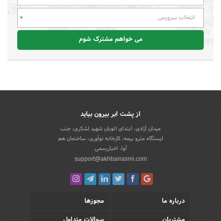
انتخاب سرویس
می خواهم مشترک شوم
از پشت ابر بیرون بیاید
میدان آزادی، ابتدای اتوبان شهید لشکری، جنب
ایستگاه مترو بیمه، کارخانه نوآوری، ساختمان هم
آوا، اخباررسمی
support@akhbarrasmi.com
درباره ما
مجوزها
مشتریان
سوالات متداول