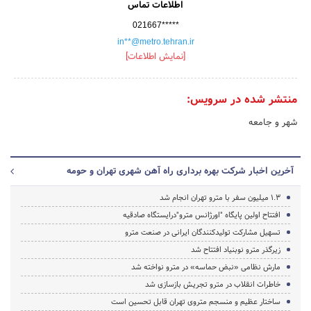
اطلاعات تماس
021667*****
in**@metro.tehran.ir
[نمایش اطلاعات]
منتشر شده در سرویس:
شهر و جامعه
آخرین اخبار شرکت بهره برداری راه آهن شهری تهران و حومه
1.3 میلیون سفر با مترو تهران انجام شد
افتتاح اولین پایگاه "اورژانس مترو"درایستگاه صادقیه
تسهیل مشارکت تولیدکنندگان ایرانی در صنعت مترو
زیرگذر مترو نوبنیاد افتتاح شد
مارش نظامی «نبض حماسه» در مترو نواخته شد
خاطرات انقلاب در مترو تجریش بازسازی شد
ساختار عظیم و منسجم متروی تهران قابل تحسین است