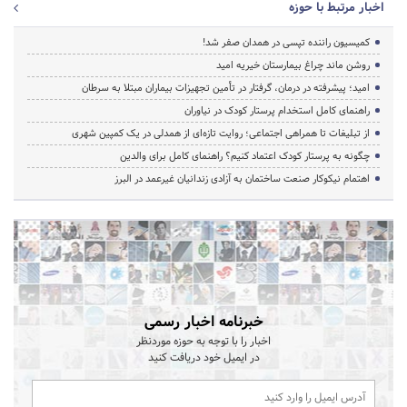
اخبار مرتبط با حوزه
کمیسیون راننده تپسی در همدان صفر شد!
روشن ماند چراغ بیمارستان خیریه امید
امید؛ پیشرفته در درمان، گرفتار در تأمین تجهیزات بیماران مبتلا به سرطان
راهنمای کامل استخدام پرستار کودک در نیاوران
از تبلیغات تا همراهی اجتماعی؛ روایت تازه‌ای از همدلی در یک کمپین شهری
چگونه به پرستار کودک اعتماد کنیم؟ راهنمای کامل برای والدین
اهتمام نیکوکار صنعت ساختمان به آزادی زندانیان غیرعمد در البرز
خبرنامه اخبار رسمی
اخبار را با توجه به حوزه موردنظر
در ایمیل خود دریافت کنید