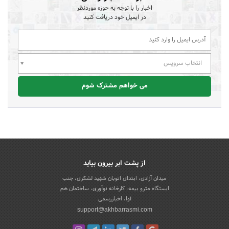
اخبار را با توجه به حوزه موردنظر
در ایمیل خود دریافت کنید
انتخاب سرویس
می خواهم مشترک شوم
از پشت ابر بیرون بیاید
میدان آزادی، ابتدای اتوبان شهید لشکری، جنب
ایستگاه مترو بیمه، کارخانه نوآوری، ساختمان هم
آوا، اخباررسمی
support@akhbarrasmi.com