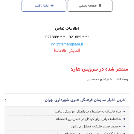
صفحه رسمی
دنبال کنید
اطلاعات تماس
-
021889*****
021889*****
In**@farhangsara.ir
[نمایش اطلاعات]
منتشر شده در سرویس های:
رسانه‌ها
|
هنرهای تجسمی
آخرین اخبار سازمان فرهنگی هنری شهرداری تهران
پیام قالیباف به جشنواره بین‌المللی موسیقی پیامبر
شاهنامه‌خوانی برای کودکان در «سرزمین قصه‌ها»
«محمد حسن خلیفه» تجلیل می شود
نمایشگاه عکس «پرسه‌های بی‌عبور»افتتاح می شود