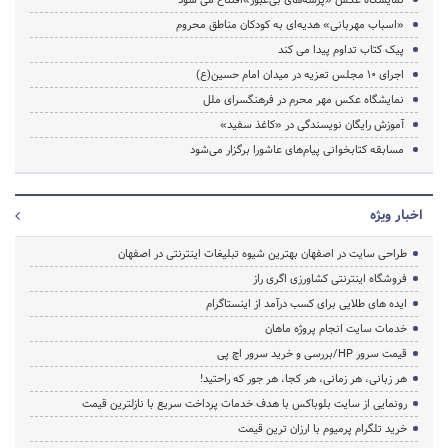
«اسباب مهربانی» هدیه‌ای به کودکان مناطق محروم
پیک کتاب تداوم پیدا می کند
اجرای 10 مجلس تعزیه در میدان امام حسین(ع)‌
نمایشگاه عکس مهر محرم در فرهنگسرای ملل
آموزش رایگان نویسندگی در «کاغذ سفید»
مسابقه کتابخوانی پیام‌های عاشورا برگزار می‌شود
اخبار ویژه
طراحی سایت در اصفهان بهترین شیوه تبلیغات اینترنتی در اصفهان
فروشگاه اینترنتی کشاورزی اگری راز
ایده های طلایی برای کسب درآمد از اینستاگرام
خدمات سایت انجام پروژه ماهان
قیمت سرور HP/بررسی و خرید سرور اچ پی
هر زبانی، هر زمانی، هر کجا، هر جور که راحتید!
رونمایی از سایت بلوباکس با هدف خدمات پرداخت سریع با نازلترین قیمت
خرید تلگرام پرمیوم با ارزان ترین قیمت