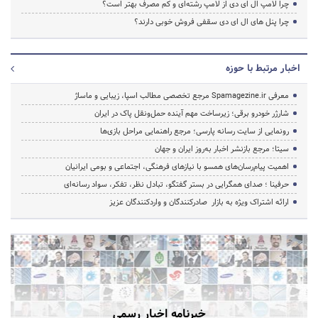
چرا لامپ ال ای دی از لامپ رشته‌ای و کم مصرف بهتر است؟
چرا پنل های ال ای دی سقفی فروش خوبی دارند؟
اخبار مرتبط با حوزه
معرفی Spamagezine.ir مرجع تخصصی مطالب اسپا، زیبایی و ماساژ
شارژر خودرو برقی؛ زیرساخت مهم آینده حمل‌ونقل پاک در ایران
رونمایی از سایت رسانه پارسی؛ مرجع راهنمایی مراحل بازی‌ها
سیتا؛ مرجع بازنشر اخبار به‌روز ایران و جهان
اهمیت پیام‌رسان‌های همسو با نیازهای فرهنگی، اجتماعی و بومی ایرانیان
حرفینا ؛ صدای همگرایی در بستر گفتگو، تبادل نظر، تفکر، سواد رسانه‌ای
ارائه اشتراک ویژه به بازار صادرکنندگان و واردکنندگان عزیز
خبرنامه اخبار رسمی