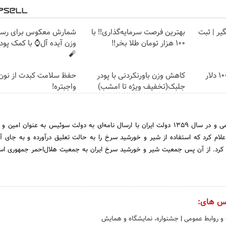
گیر | ثبت
بهترین فرصت سرمایه‌گذاری‼️ با
شمارش معکوس برای رسی
100 هزار تومان طلا بخر‼️
وزن آیده آل⌚ با کمک پود
🧨
گردونه رو بچرخون و 1000 دلار
کاهش وزن باورنکردنی با پودر
حفظ سلامت کبدت از نو
جلبک(تخفیف ویژه تا امشب)
واجبتره!
پس از پیروزی انقلاب‌‌اسلامی و در سال 1359 دولت ایران با ارسال نامه‌ای به دولت سوئیس به عنوان ام
 اعلام کرد که استفاده از شیر و خورشید سرخ را به حالت تعلیق درآورده و به جای آ
 کرد. از آن پس جمعیت شیر و خورشید سرخ ایران به جمعیت هلال‌احمر جمهوری اسل
س های:
 و روابط عمومی
|
جشنواره، نمایشگاه و همایش