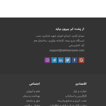
از پشت ابر بیرون بیاید
میدان آزادی، ابتدای اتوبان شهید لشکری، جنب
ایستگاه مترو بیمه، کارخانه نوآوری، ساختمان هم
آوا، اخباررسمی
support@akhbarrasmi.com
اقتصادی
اجتماعی
تجارت و بازار
علم و آموزش
کارآفرینی و استارتاپ
بهداشت و درمان
نفت، انرژی و صنایع وابسته
شهر و جامعه
تجارت الکترونیک و فناوری اطلاعات
حقوقی و قانون