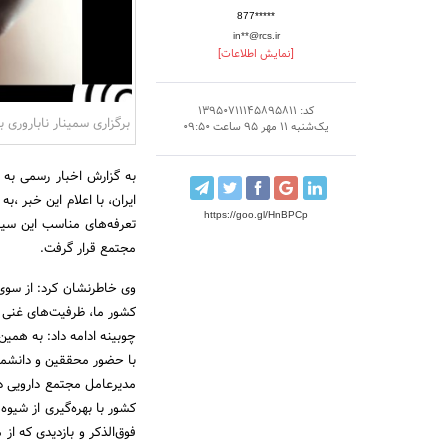
877*****
in**@rcs.ir
[نمایش اطلاعات]
کد: 13950711145895811
برگزاری سمینار ناباروری ب
یک‌شنبه 11 مهر 95 ساعت 09:50
به گزارش اخبار رسمی به 
ایران، با اعلام این خبر ،
https://goo.gl/HnBPCp
تعرفه‌های مناسب این سیکل 
مجتمع قرار گرفت.
وی خاطرنشان کرد: از سوی د
کشور ما، ظرفیت‌های غنی در
با حضور محققین و دانشمند
مدیرعامل مجتمع دارویی درم
کشور با بهره‌گیری از شیوه‌
فوق‌الذکر و بازدیدی که از