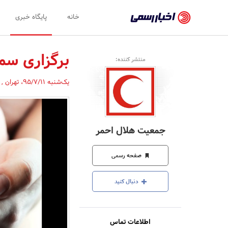
اخبار
خانه
پایگاه خبری
رسمی
-
برگزاری سمی
منتشر کننده:
اخبار
یک‌شنبه 95/7/11
،
تهران
,
تایید
شده
شرکت‌ها،
جمعیت هلال احمر
سازمان‌ها
و
صفحه رسمی
روابط
دنبال کنید
عمومی‌ها
اطلاعات تماس