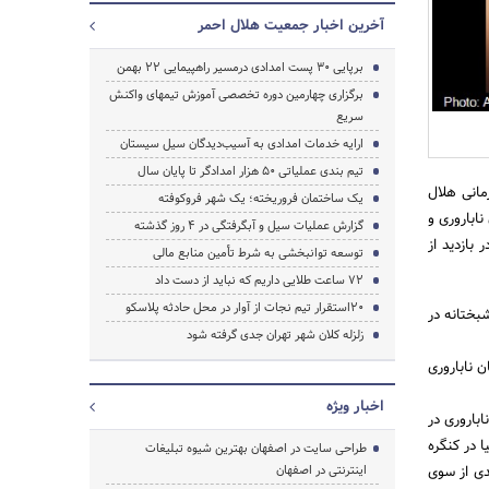
آخرین اخبار جمعیت هلال احمر
برپایی 30 پست امدادی درمسیر راهپیمایی 22 بهمن
برگزاری چهارمین دوره تخصصی آموزش تیمهای واکنش
سریع
جستجو
ارایه خدمات امدادی به آسیب‌دیدگان سیل سیستان
تیم بندی عملیاتی 50 هزار امدادگر تا پایان سال
مانی هلال
یک ساختمان فروریخته؛ یک شهر فروکوفته
ناباروری و
گزارش عملیات سیل و آبگرفتگی در 4 روز گذشته
 بازدید از
توسعه توانبخشی به شرط تأمین منابع مالی
72 ساعت طلایی داریم که نباید از دست داد
20استقرار تیم نجات از آوار در محل حادثه پلاسکو
شبختانه در
زلزله کلان شهر تهران جدی گرفته شود
وزه درمان ناباروری
اخبار ویژه
باروری در
ا در کنگره
طراحی سایت در اصفهان بهترین شیوه تبلیغات
عدی از سوی
اینترنتی در اصفهان