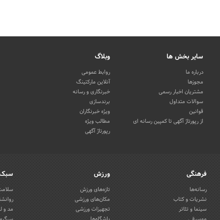
سایر بخش ها
وبلاگ
درباره ما
روابط عمومی
مجوزها
آنلاین مارکتینگ
مشتریان اخبار رسمی
خبرنگاری و رسانه
سوالات متداول
برندسازی
قوانین
ویژه خبرنگاران
از رپورتاژ آگهی تا کمپین رسانه ای
مطالب ویژه
رپورتاژ آگهی
فرهنگی
ورزش
سبک 
رسانه‌ها
تازه‌های ورزش
سلامت 
نشریات و کتاب
مکان‌های ورزشی
روانشن
سینما و تئاتر
تجهیزات ورزشی
مد و ل
موسیقی
باشگاه‌ها
سرگرمی