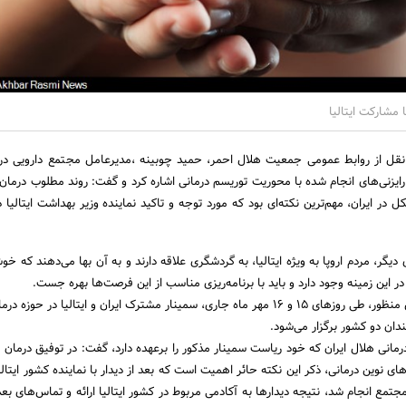
ا مشارکت ایتالیا
نقل از روابط عمومی جمعیت هلال احمر، حمید چوبینه ،مدیرعامل مجتمع دارویی در
به رایزنی‌های انجام شده با محوریت توریسم درمانی اشاره کرد و گفت: روند مطلوب درمان 
در ایران، مهم‌ترین نکته‌ای بود که مورد توجه و تاکید نماینده وزیر بهداشت ایتالیا در
یگر، مردم اروپا به ویژه ایتالیا، به گردشگری علاقه دارند و به آن بها می‌دهند که خو
 این زمینه وجود دارد و باید با برنامه‌ریزی مناسب از این فرصت‌ها بهره جست.
چوبینه ادامه داد: به همین منظور، طی روزهای 15 و 16 مهر ماه جاری، سمینار مشترک ایران و ایتالیا در ح
ان دو کشور برگزار می‌شود.
انی هلال ایران که خود ریاست سمینار مذکور را برعهده دارد، گفت: در توفیق درمان نا
های نوین درمانی، ذکر این نکته حائر اهمیت است که بعد از دیدار با نماینده کشور ایتالی
 مجتمع انجام شد، نتیجه دیدارها به آکادمی مربوط در کشور ایتالیا ارائه و تماس‌های ب