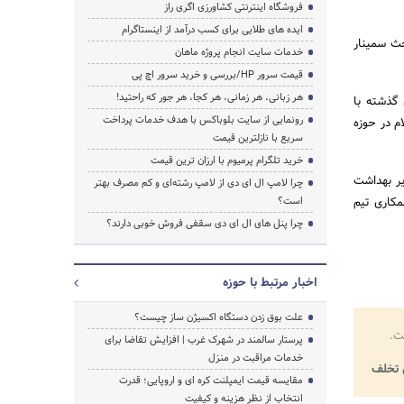
فروشگاه اینترنتی کشاورزی اگری راز
ایده های طلایی برای کسب درآمد از اینستاگرام
حث سمینار
خدمات سایت انجام پروژه ماهان
قیمت سرور HP/بررسی و خرید سرور اچ پی
هر زبانی، هر زمانی، هر کجا، هر جور که راحتید!
 گذشته با
رونمایی از سایت بلوباکس با هدف خدمات پرداخت
م در حوزه
سریع با نازلترین قیمت
خرید تلگرام پرمیوم با ارزان ترین قیمت
ه وزیر بهداشت
چرا لامپ ال ای دی از لامپ رشته‌ای و کم مصرف بهتر
مکاری تیم
است؟
چرا پنل های ال ای دی سقفی فروش خوبی دارند؟
اخبار مرتبط با حوزه
علت بوق زدن دستگاه اکسیژن ساز چیست؟
ت.
پرستار سالمند در شهرک غرب | افزایش تقاضا برای
خدمات مراقبت در منزل
تخلف
مقایسه قیمت ایمپلنت کره ای و اروپایی؛ قدرت
انتخاب از نظر هزینه و کیفیت