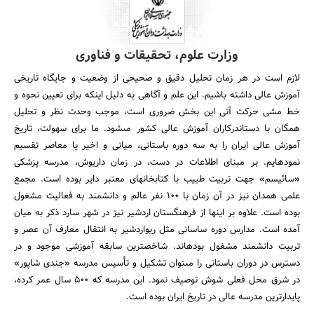
وزارت علوم، تحقیقات و فناوری
لازم است در هر زمان تحلیل دقیق و صحیحى از وضعیت و جایگاه تاریخى
آموزش عالى داشته باشیم. این علم و آگاهى به دلیل اینکه براى تعیین نحوه و
خط مشى حرکت آتى این بخش ضرورى است، موجب وحدت نظر و تحلیل
همگان با دست‏اندرکاران آموزش عالى کشور مى‏شود. ما براى سهولت، تاریخ
آموزش عالى ایران را به سه دوره باستانى، میانى و اخیر یا معاصر تقسیم
نموده‏ایم. بر مبناى اطلاعات در دست، در زمان داریوش، مدرسه پزشکى
«سائیسم» جهت تربیت طبیب با کتابخانه‏اى معتبر دایر بوده است. مجمع
علمى همدان نیز در آن زمان با 100 نفر عالم و دانشمند به فعالیت مشغول
بوده است. علاوه بر اینها از فرهنگستان اردشیر نیز در شهر سارد ذکر به میان
آمده است. مدارس دوره ساسانى مثل ریواردشیر به انتقال معارف آن عصر و
تربیت دانشمند مشغول بوده‏اند. شاخص‏ترین سابقه آموزشى موجود و در
دسترس در دوران باستانى را مى‏توان تشکیل و تأسیس مدرسه «جندى شاپور»
در شرق محل فعلى شوش توصیف نمود. این مدرسه که 500 سال عمر کرده،
پایدارترین مدرسه عالى در تاریخ ایران بوده است.