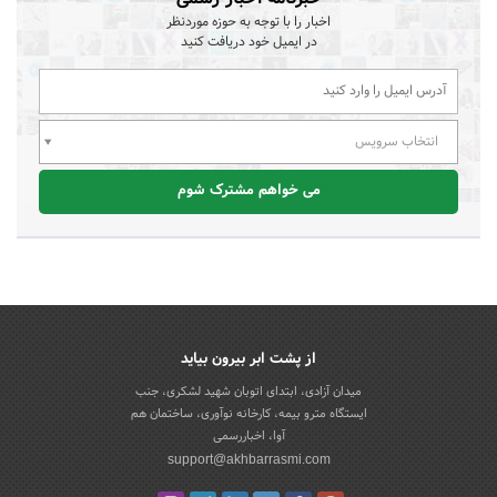
اخبار را با توجه به حوزه موردنظر
در ایمیل خود دریافت کنید
انتخاب سرویس
می خواهم مشترک شوم
از پشت ابر بیرون بیاید
میدان آزادی، ابتدای اتوبان شهید لشکری، جنب
ایستگاه مترو بیمه، کارخانه نوآوری، ساختمان هم
آوا، اخباررسمی
support@akhbarrasmi.com