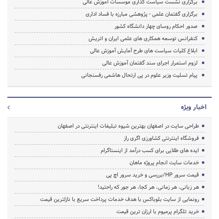
برگزاری نشست سیاست گذاری موسسات آموزش عالی
برگزاری گفتمان علمی - پژوهشی مبارزه با فساد اداری
صدور احکام روسای چهار دانشگاه کشور
کنفرانس توسعه همکاری های علمی ایران و اتریش
ابلاغ کلیات سیاست های طرح آمایش آموزش عالی
لزوم استمرار اجرای سند گفتمان آموزش عالی
پیام تسلیت وزیر علوم در پی ارتحال هاشمی رفسنجانی
اخبار ویژه
طراحی سایت در اصفهان بهترین شیوه تبلیغات اینترنتی در اصفهان
فروشگاه اینترنتی کشاورزی اگری راز
ایده های طلایی برای کسب درآمد از اینستاگرام
خدمات سایت انجام پروژه ماهان
قیمت سرور HP/بررسی و خرید سرور اچ پی
هر زبانی، هر زمانی، هر کجا، هر جور که راحتید!
رونمایی از سایت بلوباکس با هدف خدمات پرداخت سریع با نازلترین قیمت
خرید تلگرام پرمیوم با ارزان ترین قیمت