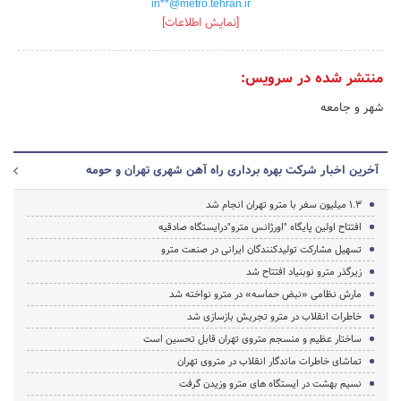
in**@metro.tehran.ir
[نمایش اطلاعات]
منتشر شده در سرویس:
شهر و جامعه
آخرین اخبار شرکت بهره برداری راه آهن شهری تهران و حومه
1.3 میلیون سفر با مترو تهران انجام شد
افتتاح اولین پایگاه "اورژانس مترو"درایستگاه صادقیه
تسهیل مشارکت تولیدکنندگان ایرانی در صنعت مترو
زیرگذر مترو نوبنیاد افتتاح شد
مارش نظامی «نبض حماسه» در مترو نواخته شد
خاطرات انقلاب در مترو تجریش بازسازی شد
ساختار عظیم و منسجم متروی تهران قابل تحسین است
تماشای خاطرات ماندگار انقلاب در متروی تهران
نسیم بهشت در ایستگاه های مترو وزیدن گرفت