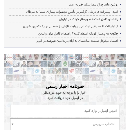
روشن ماند چراغ بیمارستان خیریه امید
امید؛ پیشرفته در درمان، گرفتار در تأمین تجهیزات بیماران مبتلا به سرطان
راهنمای کامل استخدام پرستار کودک در نیاوران
از تبلیغات تا همراهی اجتماعی؛ روایت تازه‌ای از همدلی در یک کمپین شهری
چگونه به پرستار کودک اعتماد کنیم؟ راهنمای کامل برای والدین
اهتمام نیکوکار صنعت ساختمان به آزادی زندانیان غیرعمد در البرز
خبرنامه اخبار رسمی
اخبار را با توجه به حوزه موردنظر
در ایمیل خود دریافت کنید
انتخاب سرویس