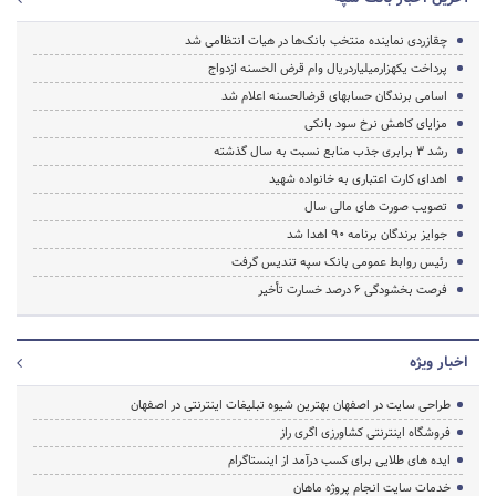
چقازردی نماینده منتخب بانک‌ها در هیات انتظامی شد
پرداخت یکهزارمیلیاردریال وام قرض الحسنه ازدواج
اسامی برندگان حساب‎های قرض‎الحسنه اعلام شد
مزایای کاهش نرخ سود بانکی
رشد 3 برابری جذب منابع نسبت به سال گذشته
اهدای کارت اعتباری به خانواده شهید
تصویب صورت های مالی سال
جوایز برندگان برنامه 90 اهدا شد
رئیس روابط عمومی بانک سپه تندیس گرفت
فرصت بخشودگی 6 درصد خسارت تأخیر
اخبار ویژه
طراحی سایت در اصفهان بهترین شیوه تبلیغات اینترنتی در اصفهان
فروشگاه اینترنتی کشاورزی اگری راز
ایده های طلایی برای کسب درآمد از اینستاگرام
خدمات سایت انجام پروژه ماهان