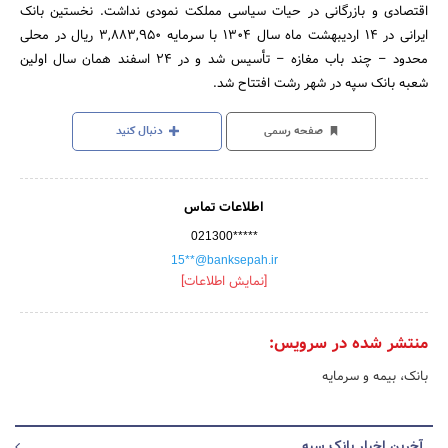
اقتصادی و بازرگانی در حیات سیاسی مملکت نمودی نداشت. نخستین بانک
ایرانی در 14 اردیبهشت ماه سال 1304 با سرمایه 3,883,950 ریال در محلی
محدود – چند باب مغازه – تأسیس شد و در 24 اسفند همان سال اولین
شعبه بانک سپه در شهر رشت افتتاح شد.
صفحه رسمی
دنبال کنید
اطلاعات تماس
021300*****
15**@banksepah.ir
[نمایش اطلاعات]
منتشر شده در سرویس:
بانک، بیمه و سرمایه
آخرین اخبار بانک سپه