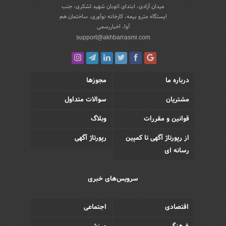
میدان آزادی، ابتدای اتوبان شهید لشکری، جنب
ایستگاه مترو بیمه، کارخانه نوآوری، ساختمان هم
آوا، اخباررسمی
support@akhbarrasmi.com
درباره ما
مجوزها
مشتریان
سوالات متداول
قوانین و مقررات
وبلاگ
از رپورتاژ آگهی تا کمپین
رپورتاژ آگهی
رسانه ای
سرویس‌های خبری
اقتصادی
اجتماعی