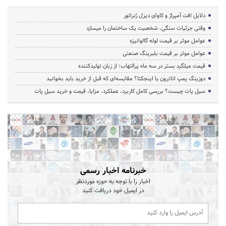
دلایل افت آمپراژ و کاوای دیزل ژنراتور
وقتی جزئیات سنگی، شخصیت یک ساختمان را میسازد
عوامل موثر بر قیمت لوله گالوانیزه
عوامل موثر بر قیمت بلبرینگ صنعتی
قیمت میلگرد بستر در سه ماه پرالتهاب؛ از زبان تولیدکننده
دوزینگ پمپ اتاترون یا اینجکتا؟ مقایسه‌ای که قبل از خرید باید بخوانید
سیل پات چیست؟ بررسی کامل کاربرد، عملکرد، مزایا، قیمت و خرید سیل پات
خبرنامه اخبار رسمی
اخبار را با توجه به حوزه موردنظر
در ایمیل خود دریافت کنید