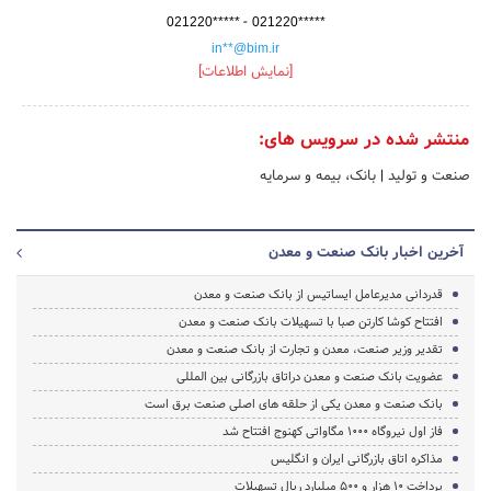
-
021220*****
021220*****
in**@bim.ir
[نمایش اطلاعات]
منتشر شده در سرویس های:
صنعت و تولید
|
بانک، بیمه و سرمایه
آخرین اخبار بانک صنعت و معدن
قدردانی مدیرعامل ایساتیس از بانک صنعت و معدن
افتتاح کوشا کارتن صبا با تسهیلات بانک صنعت و معدن
تقدیر وزیر صنعت، معدن و تجارت از بانک صنعت و معدن
عضویت بانک صنعت و معدن دراتاق بازرگانی بین ‏المللی
بانک صنعت و معدن یکی از حلقه های اصلی صنعت برق است
فاز اول نیروگاه 1000 مگاواتی کهنوج افتتاح شد
مذاکره اتاق بازرگانی ایران و انگلیس
پرداخت 10 هزار و 500 میلیارد ریال تسهیلات