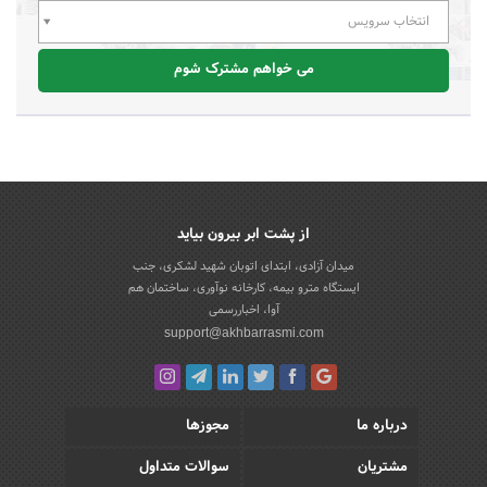
انتخاب سرویس
می خواهم مشترک شوم
از پشت ابر بیرون بیاید
میدان آزادی، ابتدای اتوبان شهید لشکری، جنب
ایستگاه مترو بیمه، کارخانه نوآوری، ساختمان هم
آوا، اخباررسمی
support@akhbarrasmi.com
درباره ما
مجوزها
مشتریان
سوالات متداول