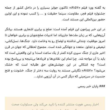
به گفته وی؛ فیلم «A157» تاکنون جوایز بسیاری را در داخل کشور از جمله
جشنواره فیلم فجر، مقاومت، سینما حقیقت و ... را کسب نموده و این اولین
حضور بین‌المللی این مستند است.
جستجو
در این خبر پیرامون این فیلم آمده است: صلح و برابری اشعاری هستند بیانگر
آرزوهایی، که بر زبان ملت‌ها جاری‌اند اما ادبیات صلح‌جویان و برابری خواهان تا
امروز موفقیت چندانی نداشته و اوضاع رو به وخامت دارد. جنگ‌ها، نسل‌کشی،
تبعیض و تجاوز، متعدد و جهانگیر شده است. مجموع لحظاتی که جهان در قرن
اخیر عاری از جنگ سپری کرده کمتر از یک ساعت است! و این واقعیتی است که
باید با آن مواجه شد. چرا تمام این نقادی‌ها و فریادها بی‌نتیجه و بی‌پاسخ بوده
است؟ چه اشکالی در این جوشش‌های حق طلبانه است که خشک
می‌شود؟ «A157» نگارشی مستند به روایت سه دختر از جنگ، خشونت و فتح
جنسیت در سرزمینی که دیگر کسی در آن آرزویی ندارد...
### پایان خبر رسمی
اخبار رسمی هویت منتشر کننده را تایید می‌کند ولی مسئولیت صحت