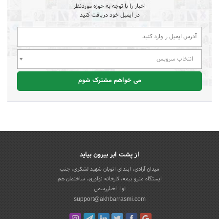
اخبار را با توجه به حوزه موردنظر
در ایمیل خود دریافت کنید
انتخاب سرویس
می خواهم مشترک شوم
از پشت ابر بیرون بیاید
میدان آزادی، ابتدای اتوبان شهید لشکری، جنب
ایستگاه مترو بیمه، کارخانه نوآوری، ساختمان هم
آوا، اخباررسمی
support@akhbarrasmi.com