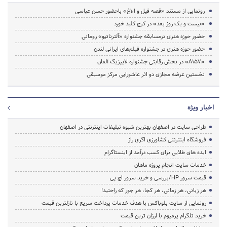
رونمایی از مستند «قصه فیل و الاغ» باحضور حسن عباسی
«بیست و یک روز بعد» در کرج کلید خورد
حضور حوزه هنری درمسابقه جشنواره «آلترناتیو» رومانی
حضور حوزه هنری در جشنواره فیلم‌های ایرانی لندن
«A157» در بخش رقابتی جشنواره لایپزیگ آلمان
نخستین عرضه مجازی دو اثر عاشورایی مرکز موسیقی
اخبار ویژه
طراحی سایت در اصفهان بهترین شیوه تبلیغات اینترنتی در اصفهان
فروشگاه اینترنتی کشاورزی اگری راز
ایده های طلایی برای کسب درآمد از اینستاگرام
خدمات سایت انجام پروژه ماهان
قیمت سرور HP/بررسی و خرید سرور اچ پی
هر زبانی، هر زمانی، هر کجا، هر جور که راحتید!
رونمایی از سایت بلوباکس با هدف خدمات پرداخت سریع با نازلترین قیمت
خرید تلگرام پرمیوم با ارزان ترین قیمت