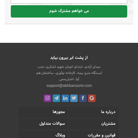
می خواهم مشترک شوم
از پشت ابر بیرون بیاید
میدان آزادی، ابتدای اتوبان شهید لشکری، جنب
ایستگاه مترو بیمه، کارخانه نوآوری، ساختمان هم
آوا، اخباررسمی
support@akhbarrasmi.com
درباره ما
مجوزها
مشتریان
سوالات متداول
قوانین و مقررات
وبلاگ