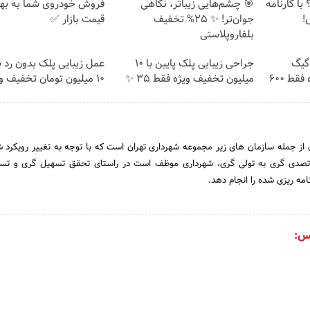
با کارنامه
🎯 چشم‌هایی زیباتر، نگاهی
فروش خودروی شما به بهت
!
جوان‌تر! ✨ 25% تخفیف
قیمت بازار ✅
بلفاروپلاستی
⏳فرصت محدود!! 3000گیگ
جراحی زیبایی پلک پایین با 10
عمل زیبایی پلک بدون رد 
اینترنت خانگی 180 روزه فقط 600
میلیون تخفیف ویژه فقط 35 ✨
۱۰ میلیون تومان تخفیف ویژه
از جمله سازمان های زیر مجموعه شهرداری تهران است که با توجه به تغییر رویکرد ش
 تصدی گری به تولی گری، شهرداری موظف است در راستای تحقق تسهیل گری و تسری
مه ریزی شده را انجام دهد.
س: