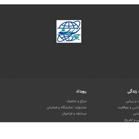
زندگی
رویداد
و زیبایی
حراج و تخفیف
اسی و موفقیت
جشنواره، نمایشگاه و همایش
باس
مسابقه و فراخوان
 و تفریح
یون و منزل