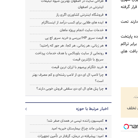
طراحی سایت در اصفهان بهترین شیوه تبلیغات
رار گرفته
اینترنتی در اصفهان
فروشگاه اینترنتی کشاورزی اگری راز
دارند تحت
ایده های طلایی برای کسب درآمد از اینستاگرام
خدمات سایت انجام پروژه ماهان
ده پایتخت
قیمت سرور HP/بررسی و خرید سرور اچ پی
ابر تراکم
هر زبانی، هر زمانی، هر کجا، هر جور که راحتید!
بافت های
رونمایی از سایت بلوباکس با هدف خدمات پرداخت
سریع با نازلترین قیمت
خرید تلگرام پرمیوم با ارزان ترین قیمت
چرا لامپ ال ای دی از لامپ رشته‌ای و کم مصرف بهتر
است؟
چرا پنل های ال ای دی سقفی فروش خوبی دارند؟
ت.
تخلف
اخبار مرتبط با حوزه
کمیسیون راننده تپسی در همدان صفر شد!
روشن ماند چراغ بیمارستان خیریه امید
امید؛ پیشرفته در درمان، گرفتار در تأمین تجهیزات