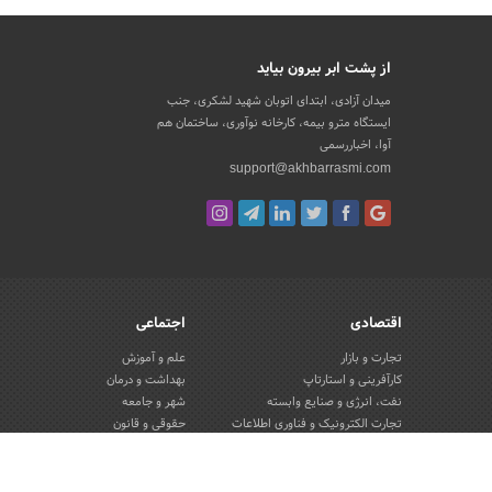
از پشت ابر بیرون بیاید
میدان آزادی، ابتدای اتوبان شهید لشکری، جنب
ایستگاه مترو بیمه، کارخانه نوآوری، ساختمان هم
آوا، اخباررسمی
support@akhbarrasmi.com
اقتصادی
اجتماعی
تجارت و بازار
علم و آموزش
کارآفرینی و استارتاپ
بهداشت و درمان
نفت، انرژی و صنایع وابسته
شهر و جامعه
تجارت الکترونیک و فناوری اطلاعات
حقوقی و قانون
صنعت و تولید
گردشگری و میراث فرهنگی
کسب و کار و خرده فروشی
محیط زیست
صنایع غذایی و کشاورزی
تبلیغات و روابط عمومی