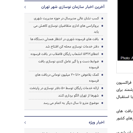
آخرین اخبار سازمان نوسازی شهر تهران
کسب نشان عالی مدیرسال در حوزه مدیریت شهری
جستجو
بروکراسی های اداری متقاضیان نوسازی کاهش می
یابد
بافت های فرسوده شهری در انتظار همدلی دستگاه ها
دفتر خدمات نوسازی محله کن افتتاح شد
اعطای5312 انشعاب رایگان فاضلاب در بافت فرسوده
ضوابط دست و پا گیر عامل کندی نوسازی بافت
فرسوده
کمک بلاعوض 10تا 20 میلیون تومانی دربافت های
فرسوده
 فراکسیون
ارائه خدمات رایگان توسط 50 دفتر نوسازی در پایتخت
شمند برای
شهرها از تهران الگو برداری کنند
ا استقبال
موضوع مترو تا سال دیگر به اتمام می رسد
 بافت های
رهای کشور
اخبار ویژه
یران شهری