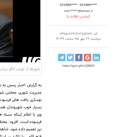
-
021889*****
021889*****
info*******@tehran.ir
[نمایش اطلاعات]
کد: 13950726161275979
دوشنبه 26 مهر 95 ساعت 16:39
https://goo.gl/ncQM4G
شهرها از تهران الگو بردار
به گزارش اخبار رسمی به نق
مدیریت شهری مجلس شورای 
نوسازی بافت های فرسوده
بسیار خوب شهروندان همرا
وی با اعلام اینکه بسته
فرسوده است، افزود: معتق
نیز تعمیم داده شود، شاه
فتح اللهی با تاکید بر 