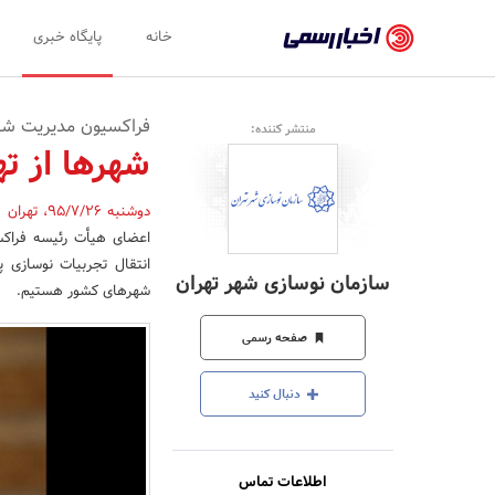
اخبار
خانه
پایگاه خبری
رسمی
-
فراکسیون مدیریت شه
منتشر کننده:
اخبار
شهرها از ته
تایید
دوشنبه 95/7/26
،
تهران
,
شده
اعضای هیأت رئیسه فراکس
شرکت‌ها،
انتقال تجربیات نوسازی پ
سازمان نوسازی شهر تهران
شهرهای کشور هستیم.
سازمان‌ها
و
صفحه رسمی
روابط
دنبال کنید
عمومی‌ها
اطلاعات تماس